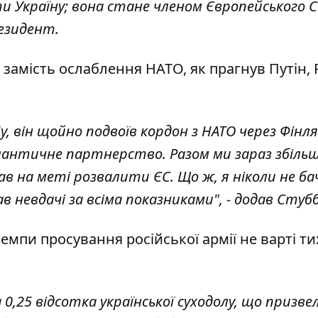
ти Україну; вона стане членом Європейського С
резидент.
замість ослаблення НАТО, як прагнув Путін, 
, він щойно подвоїв кордон з НАТО через Фінля
лантичне партнерство. Разом ми зараз збіль
ав на меті розвалити ЄС. Що ж, я ніколи не ба
в невдачі за всіма показниками", - додав Стубб
емпи просування російської армії не варті ти
 0,25 відсотка української суходолу, що призве