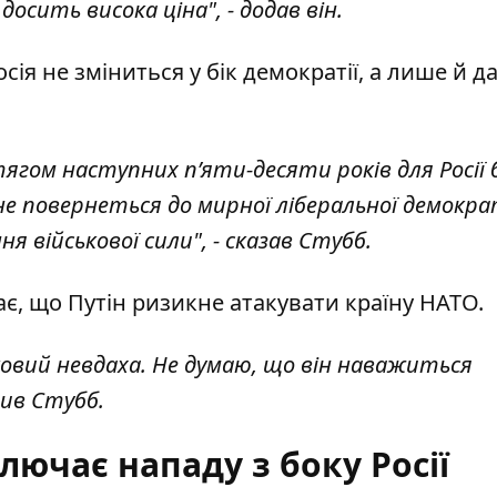
досить висока ціна", - додав він.
я не зміниться у бік демократії, а лише й да
ягом наступних п’яти-десяти років для Росії
не повернеться до мирної ліберальної демократ
 військової сили", - сказав Стубб.
ає, що Путін ризикне атакувати країну НАТО.
ковий невдаха. Не думаю, що він наважиться
вив Стубб.
лючає нападу з боку Росії