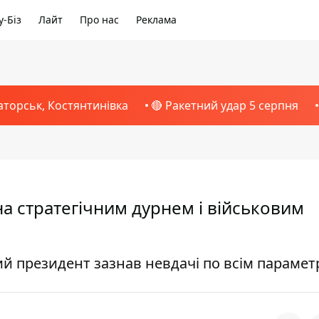
-Біз
Лайт
Про нас
Реклама
аторськ, Костянтинівка
🔴 Ракетний удар 5 серпня
на стратегічним дурнем і військовим
ий президент зазнав невдачі по всім параме