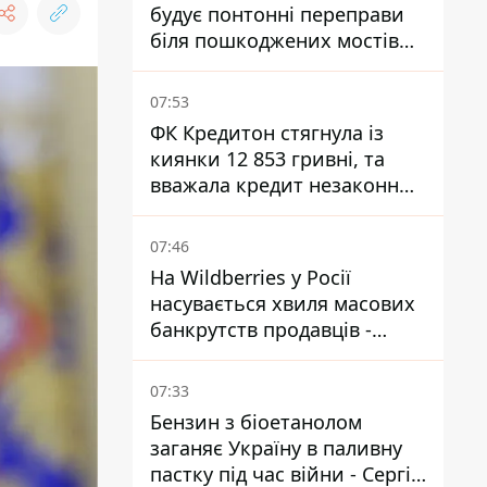
будує понтонні переправи
біля пошкоджених мостів
на ТОТ
07:53
ФК Кредитон стягнула із
киянки 12 853 гривні, та
вважала кредит незаконним
- що вирішив суд
07:46
На Wildberries у Росії
насувається хвиля масових
банкрутств продавців -
Reuters
07:33
Бензин з біоетанолом
заганяє Україну в паливну
пастку під час війни - Сергій