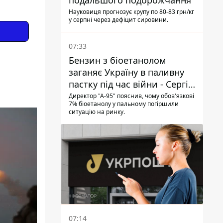
подальшого подорожчання
Науковиця прогнозує крупу по 80-83 грн/кг
у серпні через дефіцит сировини.
07:33
Бензин з біоетанолом
заганяє Україну в паливну
пастку під час війни - Сергій
Куюн
Директор "А-95" пояснив, чому обов'язкові
7% біоетанолу у пальному погіршили
ситуацію на ринку.
07:14