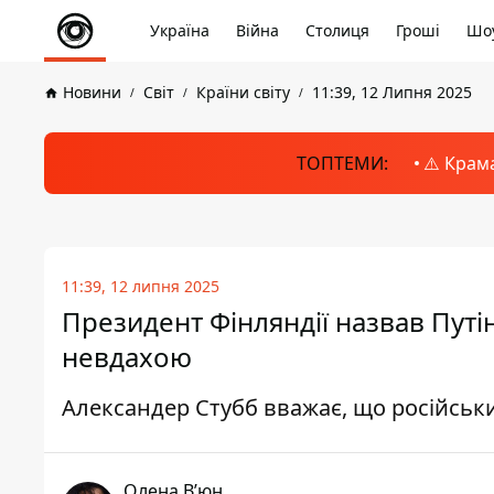
Україна
Війна
Столиця
Гроші
Шоу
Новини
Світ
Країни світу
11:39, 12 Липня 2025
ТОПТЕМИ:
⚠️ Крам
11:39, 12 липня 2025
Президент Фінляндії назвав Путі
невдахою
Александер Стубб вважає, що російськ
Олена Вʼюн