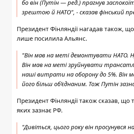
бо він (Путін — ред.) прагнув заспокої
зрештою й НАТО", - сказав фінський п
Президент Фінляндії нагадав також, що 
лише посилила Альянс.
"Він мав на меті демонтувати НАТО. Ну
Він мав на меті зруйнувати трансат
наші витрати на оборону до 5%. Він м
його більш об’єднаним. Тож Путін зазна
Президент Фінляндії також сказав, що т
яких зазнає РФ.
"Дивіться, цього року він просунувся на