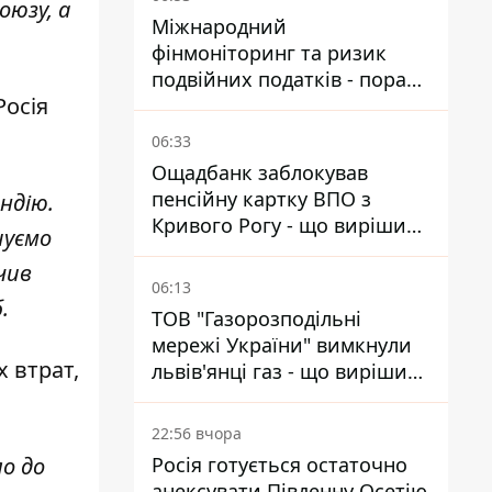
оюзу, а
Міжнародний
фінмоніторинг та ризик
подвійних податків - поради
Росія
українцям в Польщі
06:33
Ощадбанк заблокував
пенсійну картку ВПО з
ндію.
Кривого Рогу - що вирішив
шуємо
суд
чив
06:13
.
ТОВ "Газорозподільні
мережі України" вимкнули
х втрат,
львів'янці газ - що вирішив
суд
22:56 вчора
Росія готується остаточно
ло до
анексувати Південну Осетію