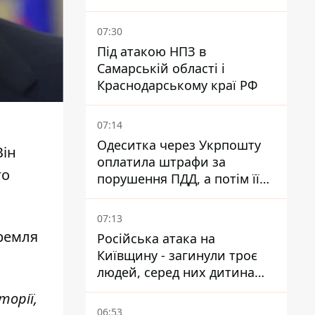
Куюн
07:30
Під атакою НПЗ в
Самарській області і
Краснодарському краї РФ
07:14
Одеситка через Укрпошту
Він
оплатила штрафи за
го
порушення ПДД, а потім її
рахунки заблокували - в
чому причина і що вирішив
07:13
суд
Кремля
Російська атака на
Київщину - загинули троє
людей, серед них дитина
2022 року народження
торії,
06:53