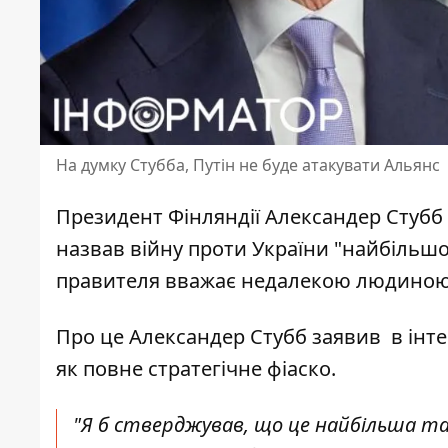
На думку Стубба, Путін не буде атакувати Альянс
Президент Фінляндії Александер Стубб
назвав війну проти України "найбільшо
правителя вважає недалекою людиною
Про це Александер Стубб заявив в інтер
як повне
стратегічне фіаско
.
"Я б стверджував, що це найбільша та