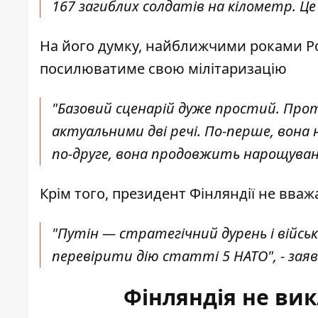
167 загиблих солдатів на кілометр. Це 
На його думку, найближчими роками Росі
посилюватиме свою мілітаризацію
"Базовий сценарій дуже простий. Прот
актуальними дві речі. По-перше, вона 
по-друге, вона продовжить нарощування
Крім того, президент Фінляндії не вваж
"Путін — стратегічний дурень і війсь
перевірити дію статті 5 НАТО", - зая
Фінляндія не вик