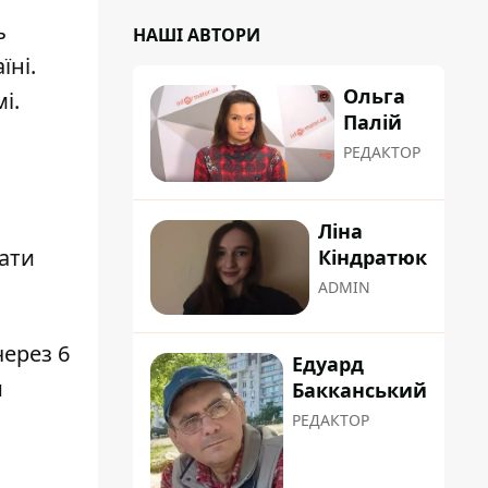
ь
НАШІ АВТОРИ
їні
.
Ольга
і.
Палій
РЕДАКТОР
Ліна
вати
Кіндратюк
ADMIN
через 6
Едуард
и
Бакканський
РЕДАКТОР