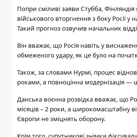
Попри сміливі заяви Стубба, Фінляндія
військового вторгнення з боку Росії
у н
Такий прогноз озвучив начальник відділ
Він вважає, що Росія навіть у виснаже
обмеженого удару, як це було на почат
Також, за словами Нурмі, процес віднов
роками, а повноцінна модернізація — 
Данська воєнна розвідка вважає, що Ро
місяців – 2 роки, а широкомасштабну ві
Європи не зміцнять оборону.
Крім того, супутникові знімки фіксувал