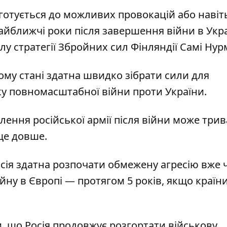
 готується до можливих провокацій або навіт
айближчі роки після завершення війни в Укра
у стратегії Збройних сил Фінляндії Самі Нурм
ному стані здатна швидко зібрати сили для
ку повномасштабної війни проти України.
лення російської армії після війни може три
ще довше.
сія здатна розпочати обмежену агресію вже 
йну в Європі — протягом 5 років, якщо країн
и, що Росія продовжує розгортати військову