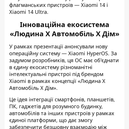
флагманських пристроїв —
Xiaomi 14
і
Xiaomi 14 Ultra.
Інноваційна екосистема
«Людина Х Автомобіль Х Дім»
У рамках презентації анонсували нову
операційну систему — Xiaomi HyperOS. За
задумом розробників, ця ОС має об'єднати
в єдину екосистему різноманітні
інтелектуальні пристрої під брендом
Xiaomi в рамках концепції «Людина X
Автомобіль X Дім».
Це ідея інтеграції смартфонів, планшетів,
ПК, гаджетів для розумного будинку,
автомобілів та інших пристроїв у рамках
єдиної платформи, що дає змогу
забезпечити безшовну взаємодію між