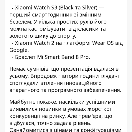
Xiaomi Watch S3 (
Black
та
Silver
) —
перший смартгодинник зі змінним
безелем. У кілька простих рухів його
можна кастомізувати, від класики та
золотого шику до спорту.
Xiaomi Watch 2
на платформі Wear OS від
Google.
Браслет
Mi Smart Band 8 Pro
.
Немає сумнівів, що презентація вдалася в
усьому. Впродовж півтори години глядачі
споглядали втілення інноваційного
апаратного та програмного забезпечення.
Майбутнє покаже, наскільки успішними
виявилися новинки в умовах жорсткої
конкуренції на ринку. Але прем'єра, що
відбулася, точно задала рівень.
Ознайомитися з цінами та конфігураціями