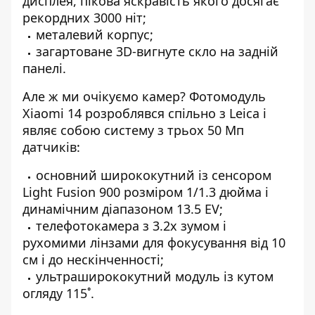
дисплея, пікова яскравість якого досягає
рекордних 3000 ніт;
металевий корпус;
загартоване 3D-вигнуте скло на задній
панелі.
Але ж ми очікуємо камер? Фотомодуль
Xiaomi 14 розроблявся спільно з Leica і
являє собою систему з трьох 50 Мп
датчиків:
основний ширококутний із сенсором
Light Fusion 900 розміром 1/1.3 дюйма і
динамічним діапазоном 13.5 EV;
телефотокамера з 3.2х зумом і
рухомими лінзами для фокусування від 10
см і до нескінченності;
ультраширококутний модуль із кутом
огляду 115˚.