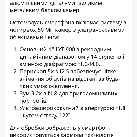
алюмінієвими деталями, великим
металевим блоком камер.
Фотомодуль смартфона включає систему з
чотирьох 50 Мп камер з ультраяскравими
об'єктивами Leica:
Основний 1'' LYT-900 з рекордним
динамічним діапазоном у 14 ступенів і
змінною діафрагмою f1.6-f4.0.
Перископ 5x з f2.5 забезпечує чітке
знімання об'єктів на відстані за будь-
яких умов освітлення.
Зум 3.2x з f1.8 для приголомшливих
портретів.
Ультраширококутний з апертурою f1.8
і кутом огляду 122˚.
Для обробки зображень у смартфоні
використовується фірмова технологія