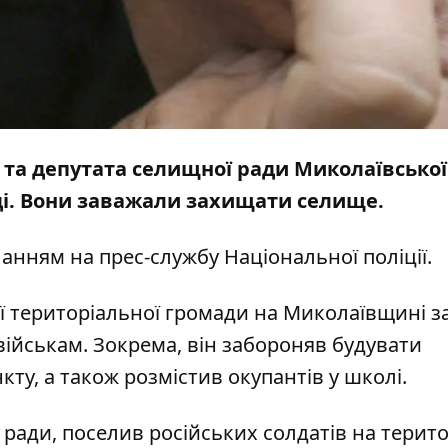
 та депутата селищної ради Миколаївської
аді. Вони заважали захищати селище.
ланням на прес-службу
Національної поліції
.
ої територіальної громади на Миколаївщині з
ійськам. Зокрема, він забороняв будувати
кту, а також розмістив окупантів у школі.
ради, поселив російських солдатів на терито