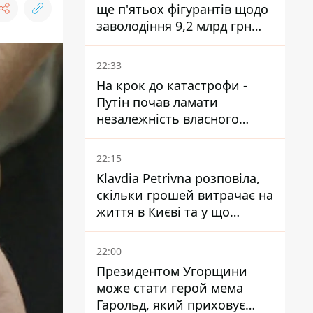
ще п'ятьох фігурантів щодо
заволодіння 9,2 млрд грн
ПриватБанку скерували до
суду
22:33
На крок до катастрофи -
Путін почав ламати
незалежність власного
Центробанку, змусивши
знизити базову ставку
22:15
Klavdia Petrivna розповіла,
скільки грошей витрачає на
життя в Києві та у що
вкладає мільйони
22:00
Президентом Угорщини
може стати герой мема
Гарольд, який приховує