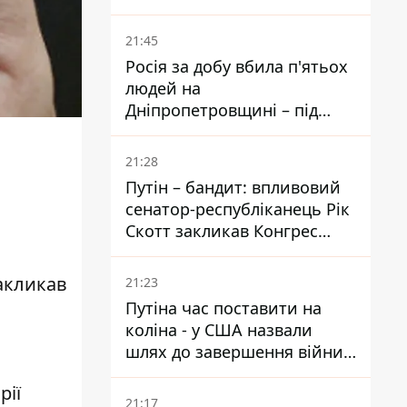
біль – він очолив народне
голосування
21:45
Росія за добу вбила п'ятьох
людей на
Дніпропетровщині – під
ударами опинилися п'ять
районів області
21:28
Путін – бандит: впливовий
сенатор-республіканець Рік
Скотт закликав Конгрес
притягнути РФ до
відповідальності за війну в
акликав
21:23
Україні
Путіна час поставити на
коліна - у США назвали
шлях до завершення війни -
National Security Journal
рії
21:17