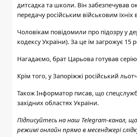
дитсадка та школи. Він забезпечував о
передачу російським військовим їхніх 
Чоловікам повідомили про підозру у держа
кодексу України). За це їм загрожує 15 
Нагадаємо, брат Царьова
готував серію
Крім того, у Запоріжжі
російський льот
Також
Інформатор
писав, що спецслуж
західних областях
України.
Підписуйтесь на наш
Telegram-канал
, щ
режимі онлайн прямо в месенджері слід