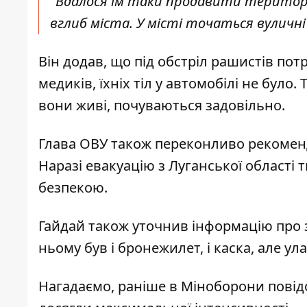
"Вдалося їм таки продавити територію
вглиб міста. У місті точаться вуличні б
Він додав, що під обстріл рашистів по
медиків, їхніх тіл у автомобілі не було
вони живі, почуваються задовільно.
Глава ОВУ також переконливо рекомен
Наразі евакуацію з Луганської області т
безпекою.
Гайдай також уточнив інформацію про з
ньому був і бронежилет, і каска, але у
Нагадаємо, раніше в Міноборони повідо