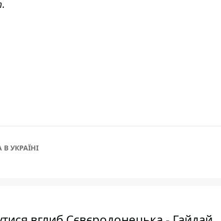
т
.
 В УКРАЇНІ
тися вглиб Сєвєродонецька - Гайдай