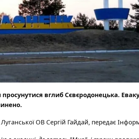
 просунутися вглиб Сєвєродонецька. Еваку
пинено.
а Луганської ОВ Сергій Гайдай, передає
Інфор