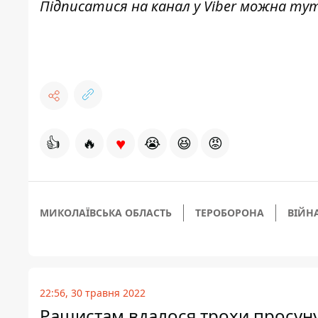
Підписатися на канал у Viber можна
ту
♥
👍
🔥
😭
😆
😡
МИКОЛАЇВСЬКА ОБЛАСТЬ
ТЕРОБОРОНА
ВІЙНА
22:56, 30 травня 2022
Рашистам вдалося трохи просуну