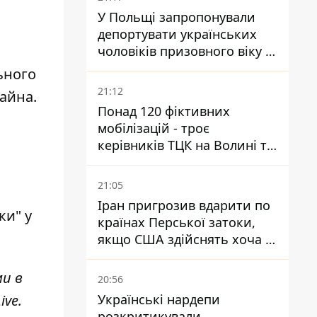
У Польщі запропонували
депортувати українських
чоловіків призовного віку -
кого це може торкнутися
льного
21:12
майна.
Понад 120 фіктивних
мобілізацій - троє
керівників ТЦК на Волині та
Буковині отримали підозри
за фейкові звіти
21:05
Іран пригрозив вдарити по
ки" у
країнах Перської затоки,
якщо США здійснять хоча б
одну атаку - Reuters
ми в
20:56
ive
.
Українські нардепи
розкритикували