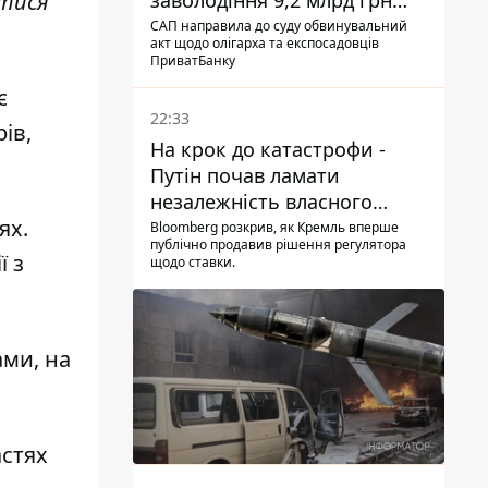
утися
заволодіння 9,2 млрд грн
ПриватБанку скерували до
САП направила до суду обвинувальний
акт щодо олігарха та експосадовців
суду
ПриватБанку
є
22:33
ів,
На крок до катастрофи -
Путін почав ламати
незалежність власного
ях.
Центробанку, змусивши
Bloomberg розкрив, як Кремль вперше
публічно продавив рішення регулятора
знизити базову ставку
ї з
щодо ставки.
ами, на
астях