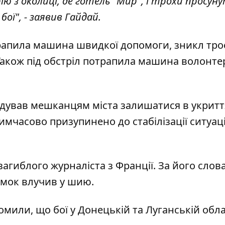
 з околиці, де готель "Мир", і трохи просун
ої", - заявив Гайдай.
трапила машина швидкої допомоги, зникл тро
. Також під обстріл потрапила машина волонтер
дував мешканцям міста залишатися в укритт
имчасово призупинено до стабілізації ситуаці
агиблого журналіста з Франції. За його слов
ламок влучив у шию.
мили, що бої у Донецькій та Луганській обл