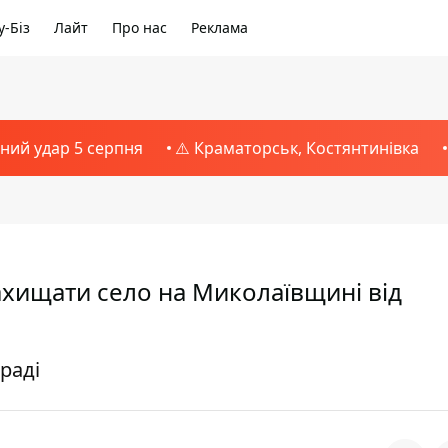
-Біз
Лайт
Про нас
Реклама
тний удар 5 серпня
⚠️ Краматорськ, Костянтинівка
хищати село на Миколаївщині від
раді