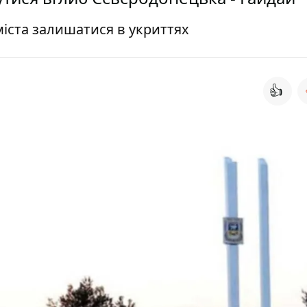
іста залишатися в укриттях
👍