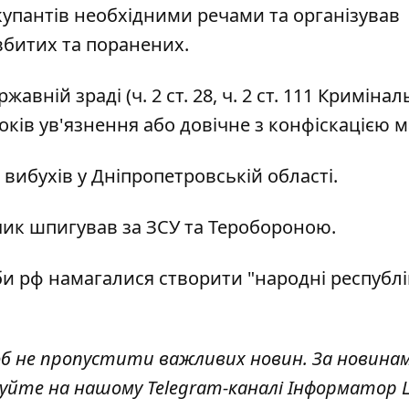
купантів необхідними речами та організував
вбитих та поранених.
вній зраді (ч. 2 ст. 28, ч. 2 ст. 111 Криміна
років ув'язнення або довічне з конфіскацією 
 вибухів у Дніпропетровській області
.
чик шпигував за ЗСУ та Теробороною
.
би рф
намагалися створити "народні республі
об не пропустити важливих новин. За новина
куйте на нашому Telegram-каналі
Інформатор L