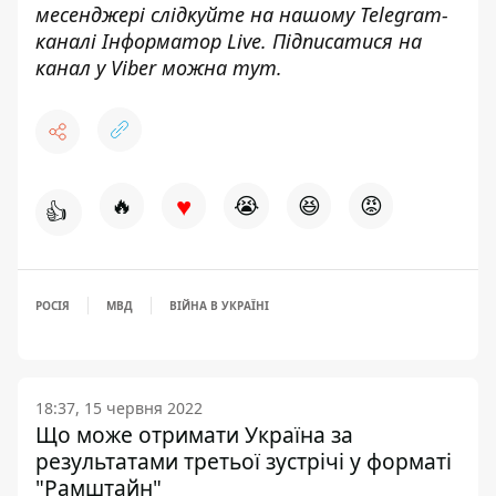
месенджері слідкуйте на нашому Telegram-
каналі
Інформатор Live
. Підписатися на
канал у Viber можна
тут
.
♥
🔥
😭
😆
😡
👍
РОСІЯ
МВД
ВІЙНА В УКРАЇНІ
18:37, 15 червня 2022
Що може отримати Україна за
результатами третьої зустрічі у форматі
"Рамштайн"