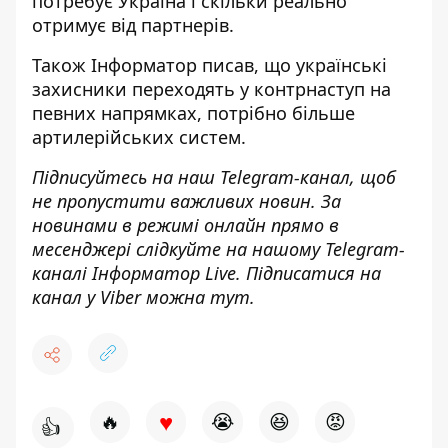
потребує Україна і
скільки реально
отримує від партнерів
.
Також
Інформатор
писав, що
українські
захисники переходять у контрнаступ на
певних напрямках
, потрібно більше
артилерійських систем.
Підписуйтесь на наш
Telegram-канал
, щоб
не пропустити важливих новин. За
новинами в режимі онлайн прямо в
месенджері слідкуйте на нашому Telegram-
каналі
Інформатор Live
. Підписатися на
канал у Viber можна
тут
.
♥
🔥
😭
😆
😡
👍