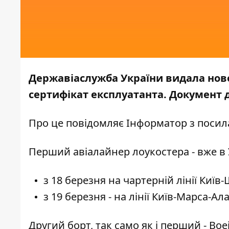
Державіаслужба України видала новом
сертифікат експлуатанта. Документ д
Про це повідомляє
Інформатор
з посил
Перший авіалайнер лоукостера - вже в 
з 18 березня на чартерній лінії Киї
з 19 березня - на лінії Київ-Марса-Ал
Другий борт, так само як і перший - Boe