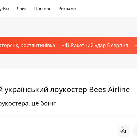
-Біз
Лайт
Про нас
Реклама
аторськ, Костянтинівка
🔴 Ракетний удар 5 серпня
український лоукостер Bees Airline
оукостера, це боїнг
👍