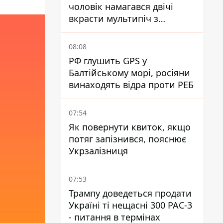
чоловік намагався двічі
вкрасти мультипіч з
Епіцентру - суд виніс вирок
08:08
РФ глушить GPS у
Балтійському морі, росіяни
винаходять відра проти РЕБ
07:54
Як повернути квиток, якщо
потяг запізнився, пояснює
Укрзалізниця
07:53
Трампу доведеться продати
Україні ті нещасні 300 PAC-3
- питання в термінах