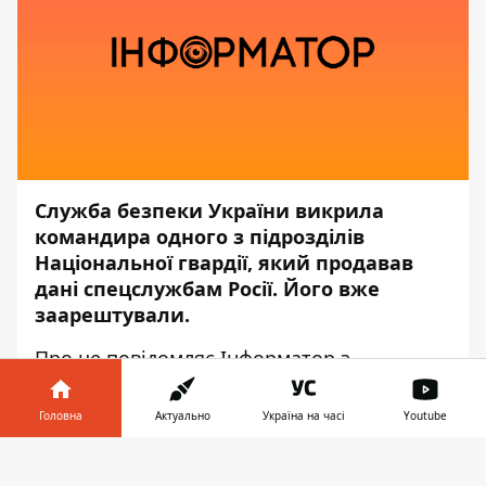
Служба безпеки України викрила
командира одного з підрозділів
Національної гвардії, який продавав
дані спецслужбам Росії. Його вже
заарештували.
Про це повідомляє
Інформатор
з
посиланням на прес-центр
СБУ
.
Головна
Актуально
Україна на часі
Youtube
"Військовослужбовець відправляв
агресору дані про міжнародну військову
Інформатор у
Завантажити
допомогу, яку отримували підрозділи