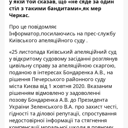
у якій той сказав, що
«не сяде за один
стіл з такими бандитами»,як мер
Черкас.
Про це повідомляє
Інформатор,
посилаючись на прес-службу
Київського апеляційного суду
.
«25 листопада Київський апеляційний суд
у відкритому судовому засіданні розглянув
цивільну справу за апеляційною скаргою,
поданою в інтересах Бондаренка А.В., на
рішення Печерського районного суду
міста Києва від 1 жовтня 2020. Вказаним
рішенням відмовлено у задоволенні
позову Бондаренка А.В. до Президента
України Зеленського В.А. про захист честі,
гідності та ділової репутації, спростування
недостовірної інформації та стягнення
компенсації моральної шкоди в повному