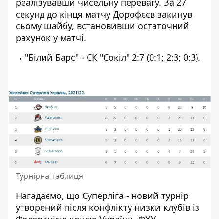
реалізувавши чисельну перевагу. За 27
секунд до кінця матчу Дорофєєв закинув
сьому шайбу, встановивши остаточний
рахунок у матчі.
"Білий Барс" - СК "Сокіл" 2:7 (0:1; 2:3; 0:3).
Турнірна таблиця
Нагадаємо, що Суперліга - новий турнір
утворений після конфлікту низки клубів із
Федерацією хокею України. ФХУ