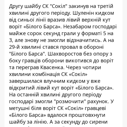
Другу шайбу СК "Сокіл" закинув на третій
хвилині другого періоду. Шуленін кидком
від синьої лінії вразив лівий верхній кут
воріт «Білого Барса». Незабаром господарі
майже сорок секунд грали у форматі 5 на
3, але знову не змогли відзначитись. А на
29-й хвилині стався провал в обороні
"Білого Барса". Шахворостов без опору з
боку гравців оборони викотився до воріт
та переграв Квасенка. Через чотири
хвилини комбінація СК «Сокіл»
завершилася влучним кидком у вже
відкритий лівий кут воріт «Білого Барса».
На останній хвилині другого періоду
господарі змогли "розмочити" рахунок. У
метушні біля воріт СК «Сокіл» гравцеві
«Білого Барса» вдалося проштовхнути
шайбу за лінію. А за секунду до сирени