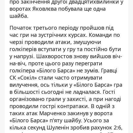
про закінчення другої двадцятихвилинки у
воротах Яковлєва побувала ще одна
шайба.
Початок третього періоду пройшов під
час гри на зустрічних курсах. Команди по
черзі проводили атаки, змушуючи
голкіперів вступати у гру та постійно бути
у напрузі. Шахворостов знову вийшов віч-
на-віч, проте цього разу переграти
голкіпера «Білого Барса» не зумів. Гравці
СК «Сокіл» стали часто отримувати
вилучення, ось тільки у «Білого Барса» гра
в більшості сьогодні не ладналася. Гості
організовано грали у захисті, а при нагоді
проводили гострі контратаки. В одній з
таких атак Марченко закинув у ворота
«Білого Барса» п'яту шайбу. Усього за
кілька секунд Шуленін зробив рахунок 2:6,