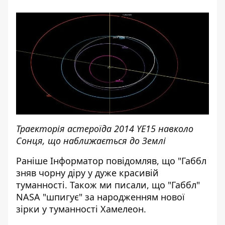
Траекторія астероїда 2014 YE15 навколо
Сонця, що наближається до Землі
Раніше І
нформатор
повідомляв, що
"Габбл
зняв чорну діру
у дуже красивій
туманності. Також ми писали, що
"Габбл"
NASA "шпигує" за народженням нової
з
ірки у туманності Хамелеон.