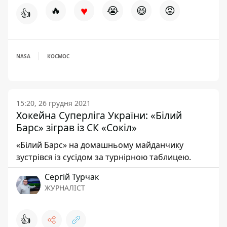
♥
🔥
😭
😆
😡
👍
NASA
КОСМОС
15:20, 26 грудня 2021
Хокейна Суперліга України: «Білий
Барс» зіграв із СК «Сокіл»
«Білий Барс» на домашньому майданчику
зустрівся із сусідом за турнірною таблицею.
Сергій Турчак
ЖУРНАЛІСТ
👍