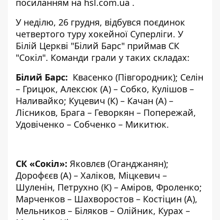
посиланням на
hsl.com.ua
.
У неділю, 26 грудня, відбувся поєдинок
четвертого туру хокейної Суперліги. У
Білій Церкві "Білий Барс" приймав СК
"Сокіл". Команди грали у таких складах:
Білий Барс:
Квасенко (Півгородник); Селін
– Грицюк, Алексюк (А) – Собко, Кулішов –
Наливайко; Куцевич (К) – Качан (А) –
Лісников, Брага – Геворкян – Попережай,
Удовіченко – Собченко – Микитюк.
СК «Сокіл»:
Яковлєв (Оганджанян);
Дорофєєв (А) – Халіков, Міцкевич –
Шуленін, Петрухно (К) – Аміров, Фроленко;
Марченков – Шахворостов – Костіцин (А),
Мельников – Біляков – Олійник, Курах –