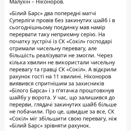
Малухін – Ніконоров.
«Білий Барс» два попередні матчі
Суперліги провів без закинутих шайб і в
сьогоднішньому поєдинку мав намір
перервати таку неприємну серію. На
початку зустрічі із СК «Сокіл» господарі
отримали чисельну перевагу, але
більшість реалізувати не змогли. Через
кілька хвилин не використали чисельну
перевагу та гравці СК «Сокіл». А відкрили
рахунок гості на 11 хвилині. Ніконоров
виявився спритнішим за захисників
«Білого Барса» і з п'ятачка проштовхнув
шайбу у ворота. У час, що залишився до
перерви, глядачі закинутих шайб більше
не побачили. Про це, швидше за все, СК
«Сокіл» міг збільшити свою перевагу, ніж
«Білий Барс» зрівняти рахунок.