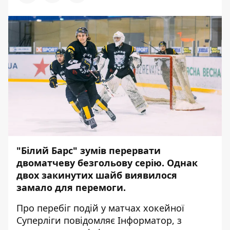
"Білий Барс" зумів перервати
двоматчеву безгольову серію. Однак
двох закинутих шайб виявилося
замало для перемоги.
Про перебіг подій у матчах хокейної
Суперліги повідомляє
Інформатор
, з