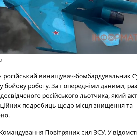
м
 російський винищувач-бомбардувальник
Су
у бойову роботу. За попередніми даними, раз
 досвідченого російського льотчика, який ак
фіційних подробиць щодо місця знищення та
ено.
Командування Повітряних сил ЗСУ
. У відомст