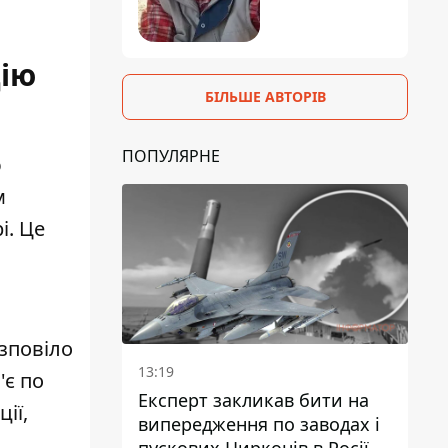
цію
БІЛЬШЕ АВТОРІВ
ПОПУЛЯРНЕ
ю
м
і. Це
зповіло
13:19
'є по
Експерт закликав бити на
ії,
випередження по заводах і