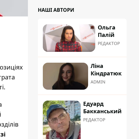
НАШІ АВТОРИ
Ольга
Палій
РЕДАКТОР
Ліна
озиціях
Кіндратюк
трата
ADMIN
і.
Едуард
а
Бакканський
й
РЕДАКТОР
зділів
зі