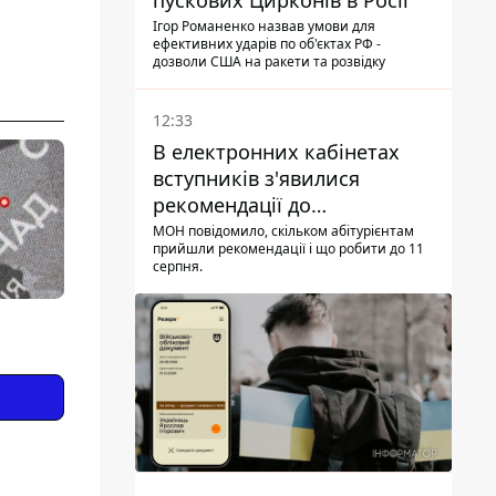
пускових Цирконів в Росії
Ігор Романенко назвав умови для
ефективних ударів по об'єктах РФ -
дозволи США на ракети та розвідку
12:33
В електронних кабінетах
вступників з'явилися
рекомендації до
зарахування на бакалаврат і
МОН повідомило, скільком абітурієнтам
прийшли рекомендації і що робити до 11
в магістратуру - що треба
серпня.
встигнути до 11 серпня