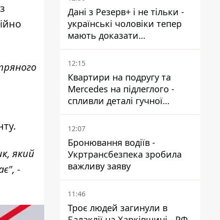
встигнути до 11 серпня
з
Дані з Резерв+ і не тільки -
ційно
українські чоловіки тепер
мають доказати
непридатність до служби,
щоб отримати тимчасовий
12:15
ітряного
захист ЄС
Квартири на подругу та
Mercedes на підлеглого -
спливли деталі гучної
справи НАБУ проти
Стефанішиної
нту.
12:07
Бронювання водіїв -
к, який
Укртрансбезпека зробила
важливу заяву
є", -
11:46
Троє людей загинули в
Балаклії на Харківщині - РФ