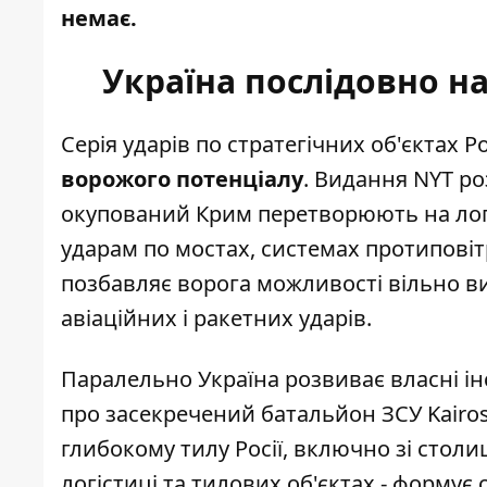
немає.
Україна послідовно н
Серія ударів по стратегічних об'єктах Р
ворожого потенціалу
. Видання NYT ро
окупований Крим перетворюють на ло
ударам по мостах, системах протиповіт
позбавляє ворога можливості вільно в
авіаційних і ракетних ударів.
Паралельно Україна розвиває власні і
про засекречений батальйон ЗСУ Kairos -
глибокому тилу Росії
, включно зі столи
логістиці та тилових об'єктах - формує