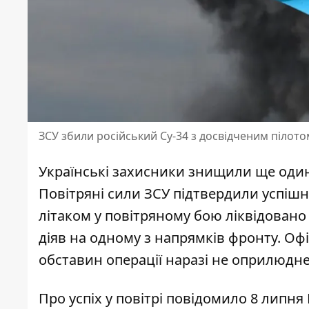
ЗСУ збили російський Су-34 з досвідченим пілото
Українські захисники
знищили ще один
Повітряні сили ЗСУ підтвердили успішн
літаком у повітряному бою ліквідовано
діяв на одному з напрямків фронту. О
обставин операції наразі не оприлюдн
Про успіх у повітрі повідомило 8 липня