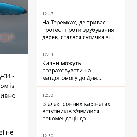
сурогатне материнство
12:47
На Теремках, де триває
протест проти зрубування
дерев, сталася сутичка зі
спецназом поліції
12:44
Кияни можуть
розраховувати на
-34 -
матдопомогу до Дня
незалежності - кому її
ом із
дадуть
тивно
12:33
В електронних кабінетах
вступників з'явилися
рекомендації до
зарахування на бакалаврат і
ві не
в магістратуру - що треба
12:30