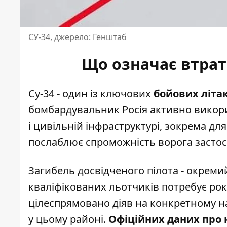
СУ-34, джерело: Генштаб
Що означає втрата
Су-34 - один із ключових
бойових літак
бомбардувальник Росія активно викори
і цивільній інфраструктурі, зокрема д
послаблює спроможність ворога застосо
Загибель досвідченого пілота - окреми
кваліфікованих льотчиків потребує років
цілеспрямовано діяв на конкретному на
у цьому районі.
Офіційних даних про к