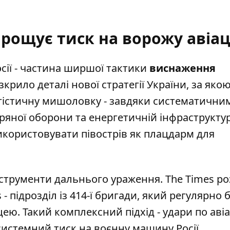
арощує тиск на ворожу авіа
осії - частина ширшої тактики
виснаження
зкрило деталі нової стратегії України, за яко
гістичну мишоловку
- завдяки систематични
ряної оборони та енергетичній інфраструктур
икористовувати півострів як плацдарм для
нструменти дальнього ураження. The Times ро
 підрозділ із 414-ї бригади, який
регулярно б
цею. Такий комплексний підхід - удари по авіац
 системний тиск на воєнну машину Росії.