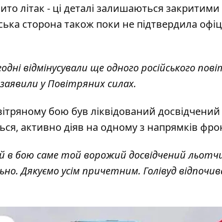
ито літак - ці деталі залишаються закритими 
ська сторона також поки не підтвердила офі
годні відмінусували ще одного російського пов
- заявили у Повітряних силах.
вітряному бою був ліквідований досвідчений
ься, активно діяв на одному з напрямків фро
ий в бою саме той ворожий досвідчений льотчи
но. Дякуємо усім причетним. Голівуд відпочива