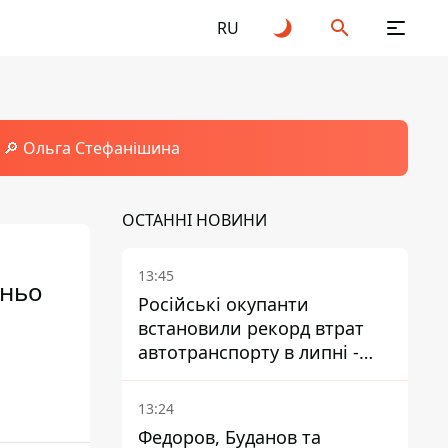
RU
🔎 Ольга Стефанішина
ОСТАННІ НОВИНИ
13:45
дньо
Російські окупанти
встановили рекорд втрат
автотранспорту в липні -
майже 14 тисяч одиниць
13:24
Федоров, Буданов та