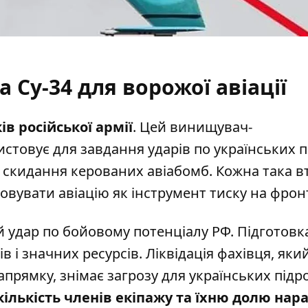
 Су-34 для ворожої авіації
ів російської армії
. Цей винищувач-
стовує для завдання ударів по українських п
ля скидання керованих авіабомб. Кожна така в
вувати авіацію як інструмент тиску на фронт
й удар по бойовому потенціалу РФ. Підготовк
 і значних ресурсів. Ліквідація фахівця, яки
прямку, знімає загрозу для українських підро
ількість членів екіпажу та їхню долю нара