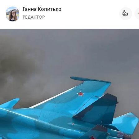
Ганна Копитько
👍
РЕДАКТОР