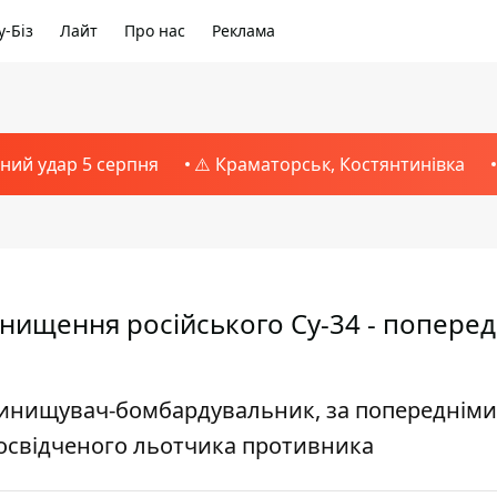
-Біз
Лайт
Про нас
Реклама
тний удар 5 серпня
⚠️ Краматорськ, Костянтинівка
знищення російського Су-34 - попере
винищувач-бомбардувальник, за попередніми
досвідченого льотчика противника