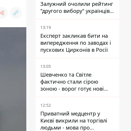
Залужний очолили рейтинг
"другого вибору" українців -
опитування показало
альтернативні симпатії
13:19
Експерт закликав бити на
випередження по заводах і
пускових Цирконів в Росії
13:05
Шевченко та Світле
фактично стали сірою
зоною - ворог готує нові
атаки на Добропільському
напрямку
12:52
Приватний медцентр у
Києві викрили на торгівлі
людьми - мова про