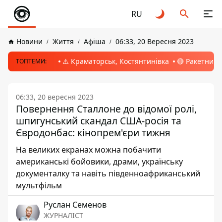
RU
Новини
Життя
Афіша
06:33, 20 Вересня 2023
⚠️ Краматорськ, Костянтинівка
🔴 Ракетний 
ТОПТЕМИ:
06:33, 20 вересня 2023
Повернення Сталлоне до відомої ролі,
шпигунський скандал США-росія та
Євродонбас: кінопрем'єри тижня
На великих екранах можна побачити
американські бойовики, драми, українську
документалку та навіть південноафриканський
мультфільм
Руслан Семенов
ЖУРНАЛІСТ