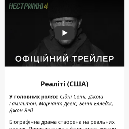
Play
Реаліті (США)
У головних ролях:
Сідні Свіні, Джош
Гамільтон, Марчант Девіс, Бенні Елледж,
Джон Вей
Біографічна драма створена на реальних
подіях. Перекладачка з фарсі мала доступ