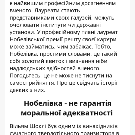
є найвищим професійним досягненням
вченого. Лауреати стають
представниками своїх галузей, можуть
очолювати інститути чи державні
установи. У професійному плані лауреат
Нобелівської премії решту своєї кар’єри
може займатись, чим забажає. Тобто,
Нобелівка, простими словами
, це такий
собі золотий квиток і визнання ніби
надлюдських здібностей вченого.
Погодьтесь, це не може не тиснути на
самосприйняття. Про це свідчать історії
деяких з них.
Нобелівка - не гарантія
моральної адекватності
Вільям Шоклі був одним із винахідників
сучасного твердотільного транзистора в