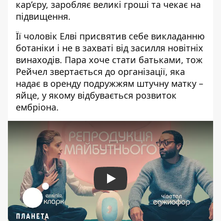
кар’єру, заробляє великі гроші та чекає на
підвищення.
Її чоловік Елві присвятив себе викладанню
ботаніки і не в захваті від засилля новітніх
винаходів. Пара хоче стати батьками, тож
Рейчел звертається до організації, яка
надає в оренду подружжям штучну матку –
яйце, у якому відбувається розвиток
ембріона.
Play