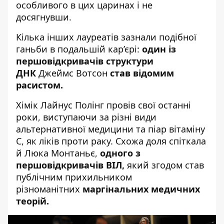
особливого в цих царинах і не
досягнувши.
Кілька інших лауреатів зазнали подібної
ганьби в подальшій кар’єрі:
один із
першовідкривачів структури
ДНК
Джеймс Вотсон
став відомим
расистом.
Хімік Лайнус Полінг провів свої останні
роки, виступаючи за різні види
альтернативної медицини та піар вітаміну
С, як ліків проти раку. Схожа доля спіткала
й Люка Монтаньє,
одного з
першовідкривачів ВІЛ,
який згодом став
публічним прихильником
різноманітних
маргінальних медичних
теорій.