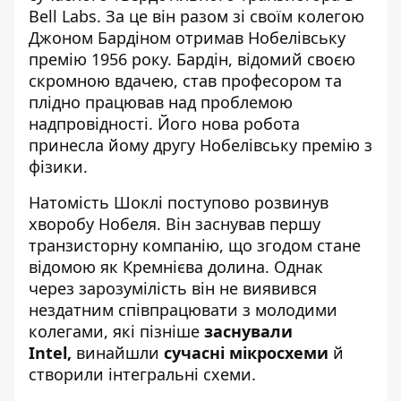
Bell Labs. За це він разом зі своїм колегою
Джоном Бардіном отримав Нобелівську
премію 1956 року. Бардін, відомий своєю
скромною вдачею, став професором та
плідно працював над проблемою
надпровідності. Його нова робота
принесла йому другу Нобелівську премію з
фізики.
Натомість Шоклі поступово розвинув
хворобу Нобеля. Він заснував першу
транзисторну компанію, що згодом стане
відомою як Кремнієва долина. Однак
через зарозумілість він не виявився
нездатним співпрацювати з молодими
колегами, які пізніше
заснували
Intel,
винайшли
сучасні мікросхеми
й
створили інтегральні схеми.