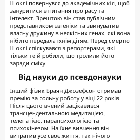
Шоклі повернувся до академічних кіл, щоб
зануритися в питання про расу та
інтелект. Зрештою він став публічним
представником євгеніки та звинуватив
власну дружину в неякісних генах, які вона
нібито передала їхнім дітям. Перед смертю
Шоклі спілкувався з репортерами, які
тільки те й робили, що тролили його
заради сміху.
Від науки до псевдонауки
Інший фізик Браян Джозефсон отримав
премію за сольну роботу у віці 22 років.
Після цього вчений зацікавився
трансцендентальною медитацією,
телепатією, парапсихологією та
психокінезом. На їхнє вивчення він
витратив усе своє життя, так нічого