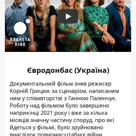
Play
Євродонбас (Україна)
Документальний фільм зняв режисер
Корній Грицюк за сценарієм, написаним
ним у співавторстві з Ганною Паленчук.
Роботу над фільмом було завершено
наприкінці 2021 року і вже за кілька
місяців значну частину споруд, про які
йдеться у фільмі, було зруйновано
внаслідок повномасштабної війни.