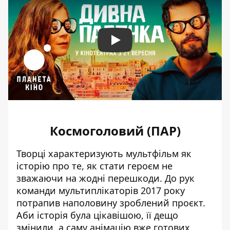
Play
Космоголовий (ПАР)
Творці характеризують мультфільм як
історію про те, як стати героєм не
зважаючи на жодні перешкоди. До рук
команди мультиплікаторів 2017 року
потрапив наполовину зроблений проєкт.
Аби історія була цікавішою, її дещо
змінили, а саму анімацію вже готових