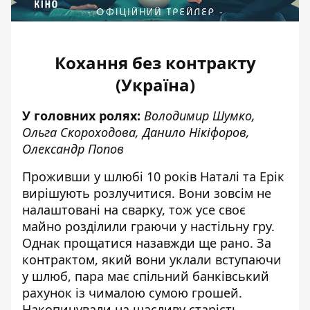
Кохання без контракту
(Україна)
У головних ролях:
Володимир Шумко,
Ольга Скороходова, Данило Нікіфоров,
Олександр Попов
Проживши у шлюбі 10 років Наталі та Ерік
вирішують розлучитися. Вони зовсім не
налаштовані на сварку, тож усе своє
майно розділили граючи у настільну гру.
Однак прощатися назавжди ще рано. За
контрактом, який вони уклали вступаючи
у шлюб, пара має спільний банківський
рахунок із чималою сумою грошей.
Накопичували на щасливу старість.