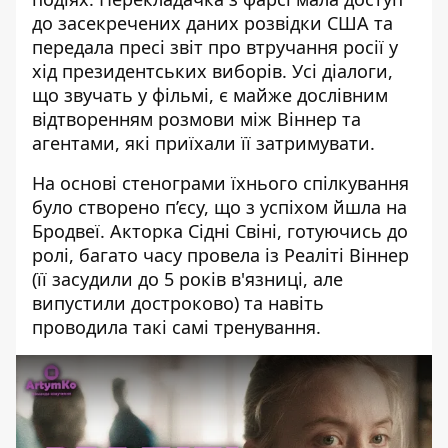
до засекречених даних розвідки США та
передала пресі звіт про втручання росії у
хід президентських виборів. Усі діалоги,
що звучать у фільмі, є майже дослівним
відтворенням розмови між Віннер та
агентами, які приїхали її затримувати.
На основі стенограми їхнього спілкування
було створено п’єсу, що з успіхом йшла на
Бродвеї. Акторка Сідні Свіні, готуючись до
ролі, багато часу провела із Реаліті Віннер
(її засудили до 5 років в'язниці, але
випустили достроково) та навіть
проводила такі самі тренування.