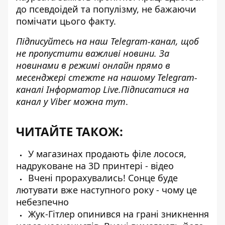
до псевдоідей та популізму, не бажаючи
помічати цього факту.
Підписуйтесь на наш
Telegram-канал,
щоб
не пропустити важливі новини. За
новинами в режимі онлайн прямо в
месенджері стежте на нашому Telegram-
каналі
Інформатор Live
.Підписатися на
канал у Viber можна
тут
.
ЧИТАЙТЕ ТАКОЖ:
У магазинах продають філе лосося,
надруковане на 3D принтері - відео
Вчені прорахувались! Сонце буде
лютувати вже наступного року - чому це
небезпечно
Жук-Гітлер опинився на грані зникнення