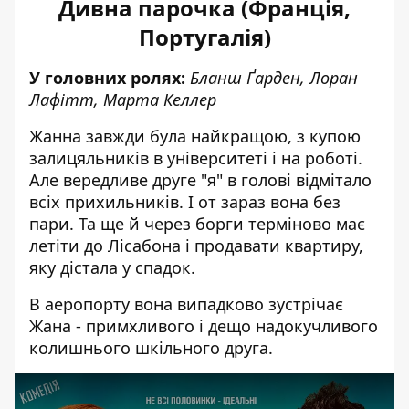
Дивна парочка (Франція,
Португалія)
У головних ролях:
Бланш Ґарден, Лоран
Лафітт, Марта Келлер
Жанна завжди була найкращою, з купою
залицяльників в університеті і на роботі.
Але вередливе друге "я" в голові відмітало
всіх прихильників. І от зараз вона без
пари. Та ще й через борги терміново має
летіти до Лісабона і продавати квартиру,
яку дістала у спадок.
В аеропорту вона випадково зустрічає
Жана - примхливого і дещо надокучливого
колишнього шкільного друга.