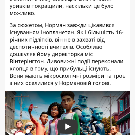
уривків покращили, наскільки це було
можливо.
За сюжетом, Норман завжди цікавився
існуванням інопланетян. Як і більшість 16-
річних підлітків, він не в захваті від
деспотичності вчителів. Особливо
дошкуляє йому директорка міс
Вінтерінгтон. Дивовижні події переконали
хлопця в тому, що прибульці існують.
Вони мають мікроскопічні розміри та троє
з них оселилися у Нормановій голові.
Play