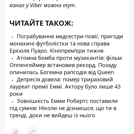
канал у Viber можна
тут
.
ЧИТАЙТЕ ТАКОЖ:
Пограбування медсестри-повії, пригоди
монахині-футболістки та нова справа
Еркюля Пуаро. Кінопрем'єри тижня
Атомна бомба проти музикантів: фільм
Оппенгеймер вcтановив рекорд. Позаду
опинилась Богемна рапсодія від Queen
Депресія довела: помер триразовий
лауреат премії Еммі. Актору було лише 43
роки
Зовнішність Емми Робертс поставили
під сумнів: Ніколи не дізнаєшся, що ти в
тренді, доки не вийдеш із нього