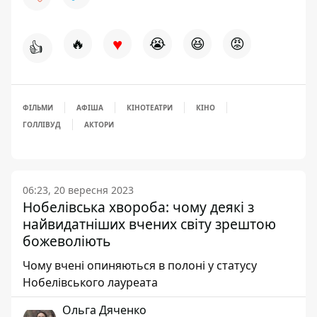
♥
🔥
😭
😆
😡
👍
ФІЛЬМИ
АФІША
КІНОТЕАТРИ
КІНО
ГОЛЛІВУД
АКТОРИ
06:23, 20 вересня 2023
Нобелівська хвороба: чому деякі з
найвидатніших вчених світу зрештою
божеволіють
Чому вчені опиняються в полоні у статусу
Нобелівського лауреата
Ольга Дяченко