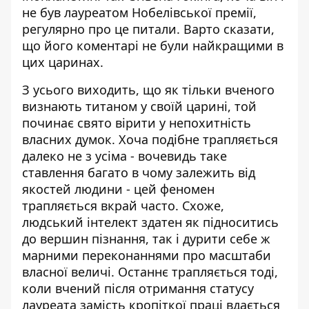
не був лауреатом Нобелівської премії,
регулярно про це питали. Варто сказати,
що його коментарі не були найкращими в
цих царинах.
З усього виходить, що як тільки вченого
визнають титаном у своїй царині, той
починає свято вірити у непохитність
власних думок. Хоча подібне трапляється
далеко не з усіма - вочевидь таке
ставлення багато в чому залежить від
якостей людини - цей феномен
трапляється вкрай часто. Схоже,
людський інтелект здатен як підноситись
до вершин пізнання, так і дурити себе ж
марними переконаннями про масштаби
власної величі. Останнє трапляється тоді,
коли вчений після отримання статусу
лауреата замість кропіткої праці вдається