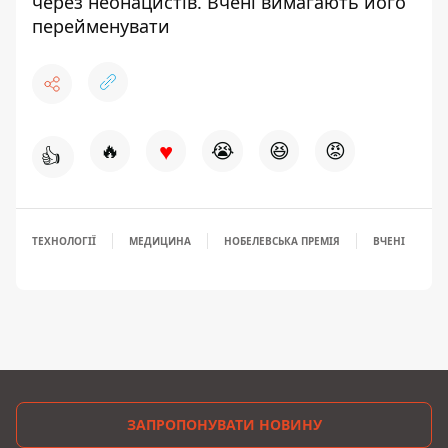
через неонацистів. Вчені вимагають його
перейменувати
♥
🔥
😭
😆
😡
👍
ТЕХНОЛОГІЇ
МЕДИЦИНА
НОБЕЛЕВСЬКА ПРЕМІЯ
ВЧЕНІ
ЗАПРОПОНУВАТИ НОВИНУ