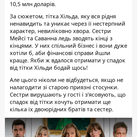
10,5 млн доларів.
За сюжетом, тітка Хільда, яку вся рідня
ненавидить та уникає через її нестерпний
характер, невиліковно хвора. Сестри
Мейсі та Саванна ледь зводять кінці з
кінцями. У них спільний бізнес і вони дуже
хотіли б, аби фінансові справи йшли
краще. Якби ж вдалося отримати у спадок
від тітки Хільди бодай щось!
Але цього ніколи не відбудеться, якщо не
налагодити зі старою приязні стосунки.
Сестри вирушають у гості і з’ясовують, що
спадок від тітки хочуть отримати ще
кілька їх двоюрідних братів та сестер.