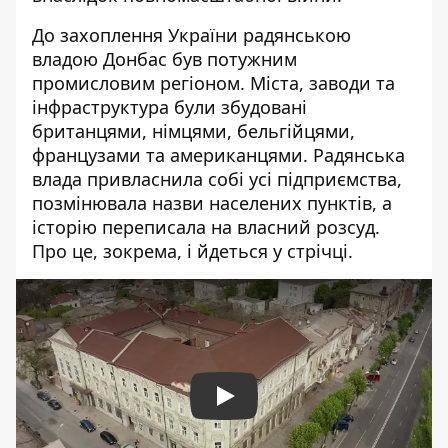
До захоплення України радянською
владою Донбас був потужним
промисловим регіоном. Міста, заводи та
інфраструктура були збудовані
британцями, німцями, бельгійцями,
французами та американцями. Радянська
влада привласнила собі усі підприємства,
позмінювала назви населених пунктів, а
історію переписала на власний розсуд.
Про це, зокрема, і йдеться у стрічці.
Play