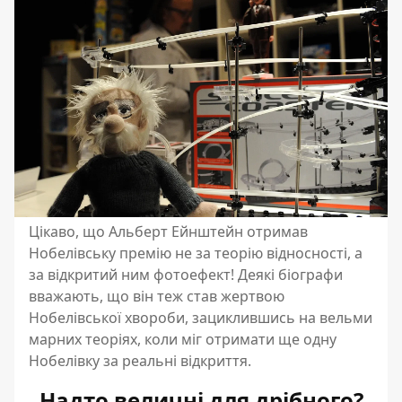
Цікаво, що Альберт Ейнштейн отримав
Нобелівську премію не за теорію відносності, а
за відкритий ним фотоефект! Деякі біографи
вважають, що він теж став жертвою
Нобелівської хвороби, зациклившись на вельми
марних теоріях, коли міг отримати ще одну
Нобелівку за реальні відкриття.
Надто величні для дрібного?