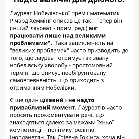
Лауреат Нобелівської премії математик
Річард Хеммінг описав це так: "Тепер він
(інший лауреат - прим. ред.)
міг
працювати лише над великими
проблемами".
Така зацикленість на
"великих проблемах" часто призводить до
того, що лауреат отримує так звану
нобелівську хворобу - простомовний
термін, що описує необґрунтовану
самовпевненість, що приходить з
отриманням Нобелівки.
Є ще один
цікавий і не надто
привабливий момент.
Лауреатів часто
просять прокоментувати речі, що
знаходяться далеко за межами їхньої
компетенції - політику, релігію,
інопланетян. Так Стівена Гокінга, хоча він і