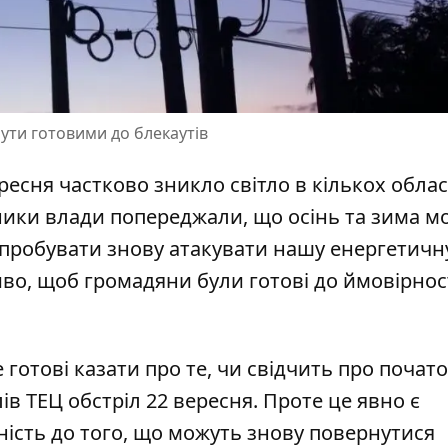
ути готовими до блекаутів
ересня
частково зникло світло
в кількох обла
ники влади попереджали, що осінь та зима м
пробувати знову атакувати нашу енергетичн
иво, щоб громадяни були готові до ймовірнос
готові казати про те, чи свідчить про почат
лів ТЕЦ обстріл 22 вересня. Проте це явно є
ість до того, що можуть
знову повернутися