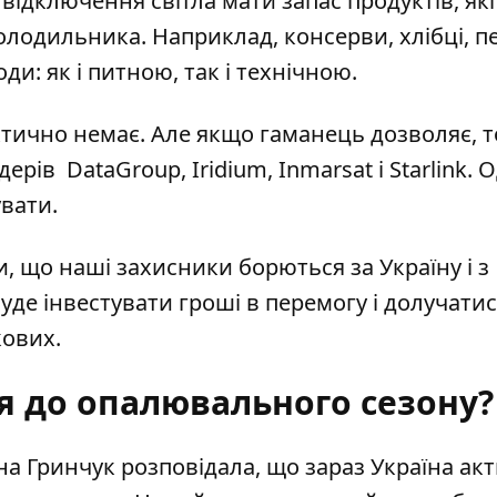
 відключення світла мати запас продуктів, які
олодильника. Наприклад, консерви, хлібці, п
оди: як і питною, так і технічною.
ктично немає. Але якщо гаманець дозволяє, т
ів DataGroup, Iridium, Inmarsat і Starlink. 
вувати.
и, що наші захисники борються за Україну і з
буде інвестувати гроші в перемогу і долучатис
кових.
ся до опалювального сезону?
на Гринчук розповідала, що
зараз Україна ак