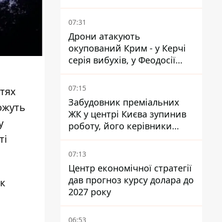
07:31
Дрони атакують
окупований Крим - у Керчі
серія вибухів, у Феодосії
пожежа
07:15
стях
Забудовник преміальних
ожуть
ЖК у центрі Києва зупинив
у
роботу, його керівники
втекли з України - Bihus.info
ті
07:13
Центр економічної стратегії
дав прогноз курсу долара до
ок
2027 року
06:53