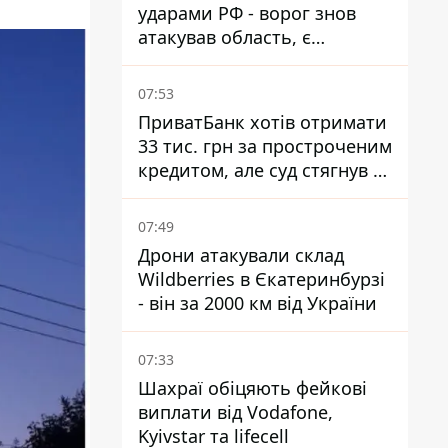
ударами РФ - ворог знов
атакував область, є
руйнування та пожежі
07:53
ПриватБанк хотів отримати
33 тис. грн за простроченим
кредитом, але суд стягнув з
боржниці лише 22 тис. грн
07:49
Дрони атакували склад
Wildberries в Єкатеринбурзі
- він за 2000 км від України
07:33
Шахраї обіцяють фейкові
виплати від Vodafone,
Kyivstar та lifecell