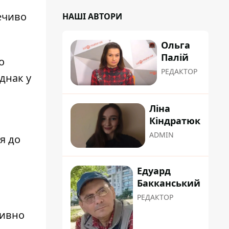
ечиво
НАШІ АВТОРИ
Ольга
Палій
о
РЕДАКТОР
Однак у
Ліна
Кіндратюк
ADMIN
я до
Едуард
Бакканський
РЕДАКТОР
тивно