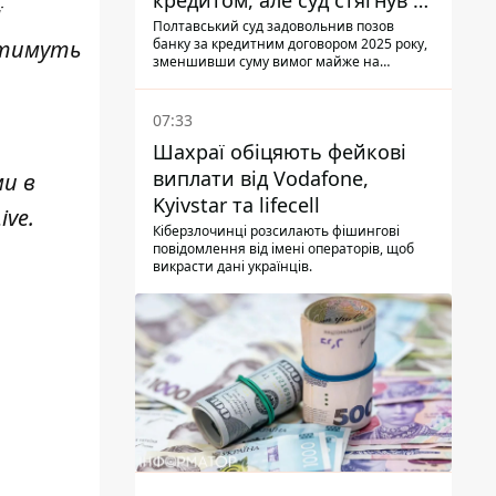
кредитом, але суд стягнув з
ї
боржниці лише 22 тис. грн
Полтавський суд задовольнив позов
атимуть
банку за кредитним договором 2025 року,
зменшивши суму вимог майже на
третину
07:33
Шахраї обіцяють фейкові
виплати від Vodafone,
ми в
Kyivstar та lifecell
ive
.
Кіберзлочинці розсилають фішингові
повідомлення від імені операторів, щоб
викрасти дані українців.