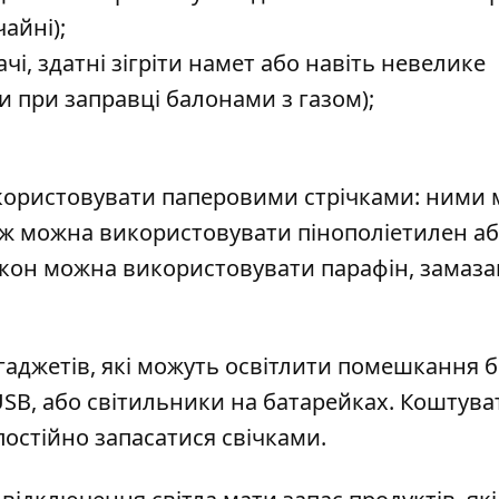
айні);
ачі, здатні зігріти намет або навіть невелике
при заправці балонами з газом);
икористовувати паперовими стрічками: ними
кож можна використовувати пінополіетилен а
вікон можна використовувати парафін, замаз
 гаджетів, які можуть освітлити помешкання б
USB, або світильники на батарейках. Коштува
 постійно запасатися свічками.