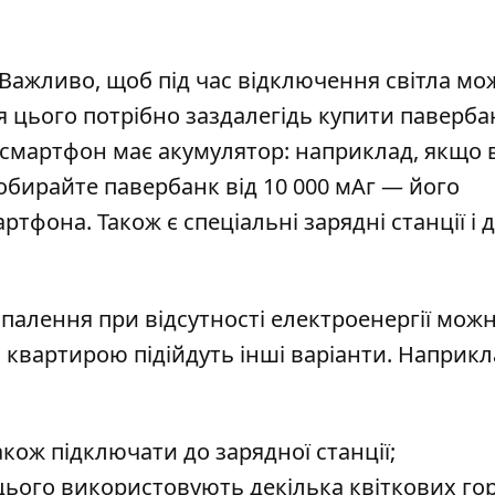
 Важливо, щоб під час відключення світла мо
я цього потрібно заздалегідь купити паверба
 смартфон має акумулятор: наприклад, якщо
обирайте павербанк від 10 000 мАг — його
артфона. Також є спеціальні зарядні станції і 
опалення при відсутності електроенергії мож
 квартирою підійдуть інші варіанти. Наприкла
кож підключати до зарядної станції;
я цього використовують декілька квіткових г