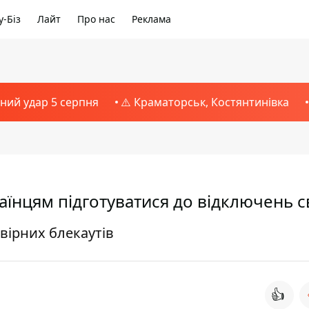
-Біз
Лайт
Про нас
Реклама
тний удар 5 серпня
⚠️ Краматорськ, Костянтинівка
аїнцям підготуватися до відключень с
вірних блекаутів
👍