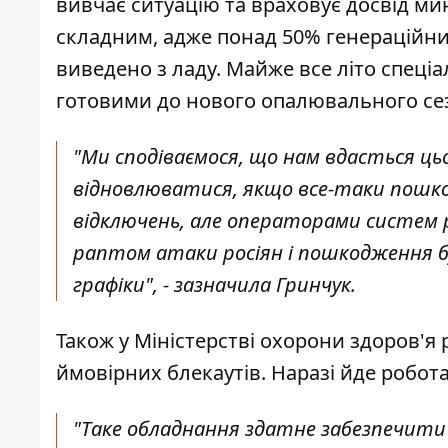
вивчає ситуацію та враховує досвід ми
складним, адже понад 50% генераційних
виведено з ладу. Майже все літо спец
готовими до нового опалювального се
"Ми сподіваємося, що нам вдасться ць
відновлюватися, якщо все-таки пошко
відключень, але операторами систем р
раптом атаки росіян і пошкодження 
графіки", - зазначила Гринчук.
Також у Міністерстві охорони здоров'я
ймовірних блекаутів. Наразі йде робот
"Таке обладнання здатне забезпечити