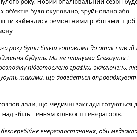
нулого року
. Новий опалювальний сезон буд
 об'єктів було окуповано, зруйновано або
іалісти займалися ремонтними роботами, щоб
зону.
ого року бути більш готовими до атак і швид
дження будуть. Ми не плануємо блекаутів і
озподілу підготовлено графіки відключень, я
будуть такими, що доведеться впроваджувати
 розповідали, що
медичні заклади готуються
д
а над збільшенням кількості генераторів.
 безперебійне енергопостачання, аби медзакл