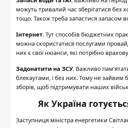
Запаси води та їжі
. Важливо на період
можуть тривалий час зберігатися без х
тощо. Також треба запастися запасом в
Інтернет
. Тут способів бюджетних пра
можна скористатися послугами провайдер
них є свої нюанси, які потрібно врахо
Задонатити на ЗСУ
. Важливо пам'ятат
блекаутами, і без них. Тому не зайвим 
зборів, щоб підтримувати наших війсь
Як Україна готуєть
Заступниця міністра енергетики Світла