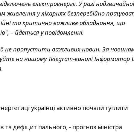
ідключень електроенергії. У разі надзвичайно
ам живлення у лікарнях безперебійно працюв
аційні та критично важливе обладнання, що
, – йдеться у повідомленні.
об не пропустити важливих новин. За новина
куйте на нашому Telegram-каналі
Інформатор L
т
.
 енергетиці українці активно почали гуглити
 та дефіцит пального, - прогноз міністра