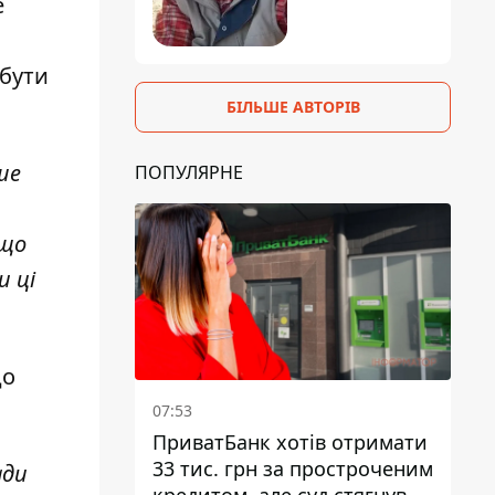
е
 бути
БІЛЬШЕ АВТОРІВ
ше
ПОПУЛЯРНЕ
кщо
 ці
о
07:53
ПриватБанк хотів отримати
33 тис. грн за простроченим
ади