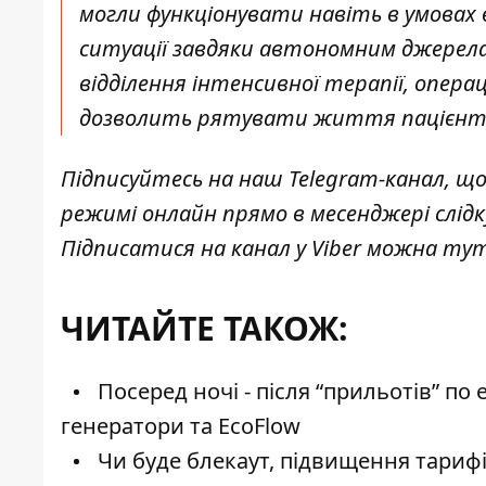
могли функціонувати навіть в умовах в
ситуації завдяки автономним джерел
відділення інтенсивної терапії, опер
дозволить рятувати життя пацієнтів"
Підписуйтесь на наш
Telegram-канал
, щ
режимі онлайн прямо в месенджері слід
Підписатися на канал у Viber можна
ту
ЧИТАЙТЕ ТАКОЖ:
Посеред ночі - після “прильотів” по
генератори та EcoFlow
Чи буде блекаут, підвищення тарифів