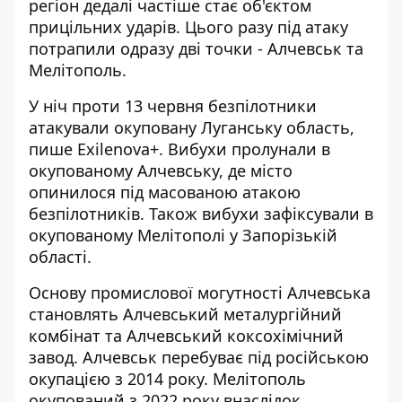
регіон дедалі частіше стає об'єктом
прицільних ударів. Цього разу під атаку
потрапили одразу дві точки - Алчевськ та
Мелітополь.
У ніч проти 13 червня безпілотники
атакували окуповану Луганську область,
пише Exilenova+. Вибухи пролунали в
окупованому Алчевську, де місто
опинилося під масованою атакою
безпілотників. Також вибухи зафіксували в
окупованому Мелітополі у Запорізькій
області.
Основу промислової могутності Алчевська
становлять Алчевський металургійний
комбінат та Алчевський коксохімічний
завод. Алчевськ перебуває під російською
окупацією з 2014 року. Мелітополь
окупований з 2022 року внаслідок