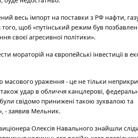
, буде недостатньо.
ий весь імпорт на поставки з РФ нафти, газу
 того, щоб «путінський режим був позбавле
ня своєї агресивної політики».
сти мораторій на європейські інвестиції в е
 масового ураження - це не тільки неприкри
е також удар в обличчя канцлерові, федераль
і були свідомо принижені такою зухвалою та
, - заявив Мельник.
озиціонера Олексія Навального знайшли слід