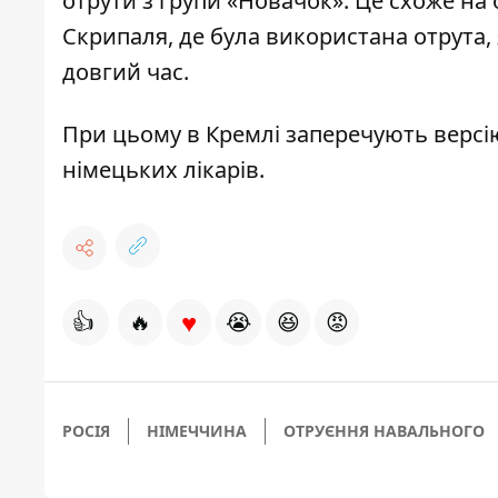
отрути з групи «Новачок».
Це схоже на 
Скрипаля, де була використана отрута, 
довгий час.
При цьому в Кремлі заперечують верс
німецьких лікарів.
♥
👍
🔥
😭
😆
😡
РОСІЯ
НІМЕЧЧИНА
ОТРУЄННЯ НАВАЛЬНОГО