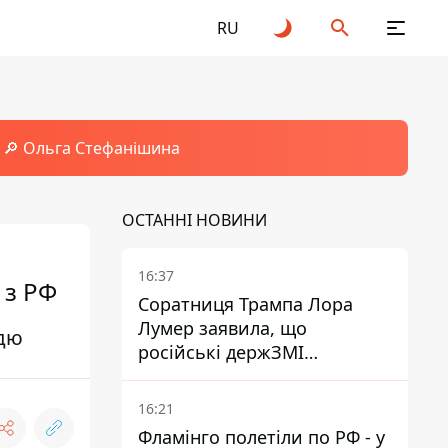
RU
🔎 Ольга Стефанішина
ОСТАННІ НОВИНИ
16:37
 з РФ
Соратниця Трампа Лора
Лумер заявила, що
ддю
російські держЗМІ
розгорнули проти неї
пропагандистську кампанію
16:21
Фламінго полетіли по РФ - у