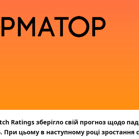
ch Ratings зберігло свій прогноз щодо пад
%. При цьому в наступному році зростання 