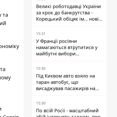
Великі роботодавці України
за крок до банкрутства -
 та
Корецький обіцяє їм… нові
ний
склади
15:31
У Франції росіяни
кономіку
намагаються втрутитися у
майбутні вибори
президента завдяки ботам
та
15:30
Під Києвом авто взяло на
ному
таран автобус, що
висаджував пасажирів на
зупинці - пасажирка в
лікарні
15:30
и
По всій Росії - масштабний
збій інтернету, гадають про