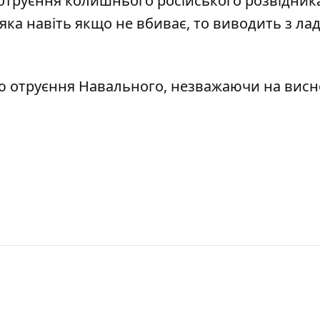
отруєння колишнього російського розвідника
яка навіть якщо не вбиває, то виводить з лад
ію отруєння Навального, незважаючи на вис