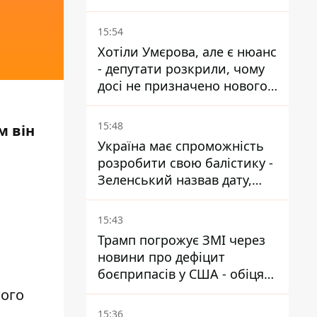
15:54
Хотіли Умєрова, але є нюанс
- депутати розкрили, чому
досі не призначено нового
посла у США
15:48
м він
Україна має спроможність
розробити свою балістику -
Зеленський назвав дату,
коли вона з'явиться
15:43
Трамп погрожує ЗМІ через
новини про дефіцит
боєприпасів у США - обіцяє
знайти і ув’язнити всіх
того
15:36