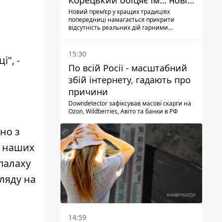
Корецький обіцяє їм… нові
склади
Новий прем’єр у кращих традиціях
попередниці намагається прикрити
відсутність реальних дій гарними
словами
15:30
і", -
По всій Росії - масштабний
збій інтернету, гадають про
причини
Downdetector зафіксував масові скарги на
Ozon, Wildberries, Авіто та банки в РФ
дно з
я наших
палаху
ляду на
14:59