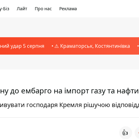
-Біз
Лайт
Про нас
Реклама
тний удар 5 серпня
⚠️ Краматорськ, Костянтинівка
у до ембарго на імпорт газу та нафти
здивувати господаря Кремля рішучою відпові
👍