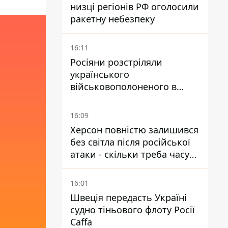
низці регіонів РФ оголосили
ракетну небезпеку
16:11
Росіяни розстріляли
українського
військовополоненого в
районі Мирного на
Донеччині
16:09
Херсон повністю залишився
без світла після російської
атаки - скільки треба часу
на відновлення
16:01
Швеція передасть Україні
судно тіньового флоту Росії
Caffa