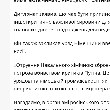
вимагають чимало німецьких політиків
Дипломат заявив, що має бути припинен
іншої критично важливої сировини для
головних джерел надходжень для веден
Він також закликав уряд Німеччини вве
Росії.
«Отруєння Навального хімічною зброєю
погроза вбивством критиків Путіна. Ц
урядові та німецькій громадськості, як
неприкритою атакою на опозиціонера »
Нагадаємо,
в організмі російського оп