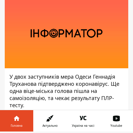
У двох заступників мера Одеси Геннадія
Труханова підтверджено коронавірус. Ще
одна віце-міська голова пішла на
самоізоляцію, та чекає результату ПЛР-
тесту.
Про це повідомляє Інформатор з
посиланням на місцеве видання
Головна
Актуально
Україна на часі
Youtube
«Думська».