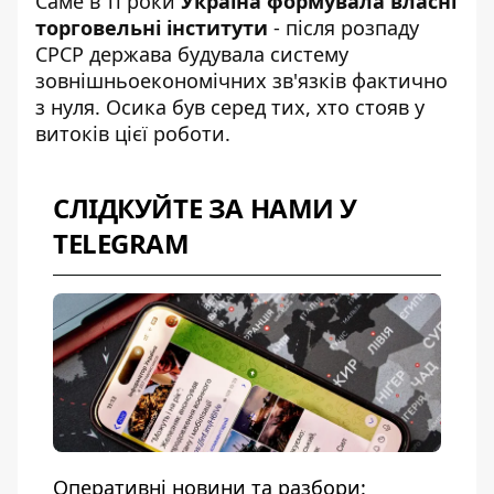
Саме в ті роки
Україна формувала власні
торговельні інститути
- після розпаду
СРСР держава будувала систему
зовнішньоекономічних зв'язків фактично
з нуля. Осика був серед тих, хто стояв у
витоків цієї роботи.
СЛІДКУЙТЕ ЗА НАМИ У
TELEGRAM
Оперативні новини та разбори: