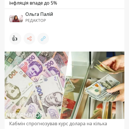
інфляція впаде до 5%
Ольга Палій
РЕДАКТОР
👍
Кабмін спрогнозував курс долара на кілька