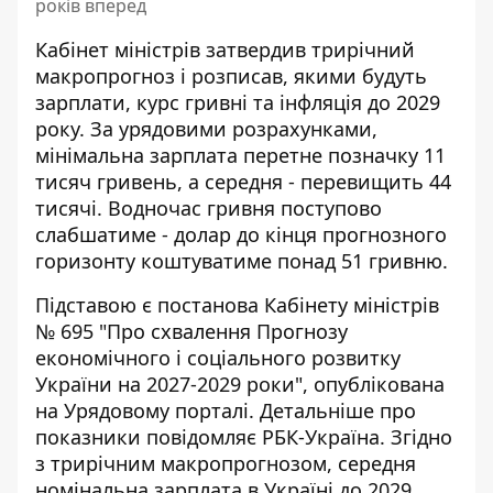
років вперед
Кабінет міністрів затвердив
трирічний
макропрогноз
і розписав, якими будуть
зарплати, курс гривні та інфляція до 2029
року. За урядовими розрахунками,
мінімальна зарплата перетне позначку 11
тисяч гривень, а середня - перевищить 44
тисячі. Водночас гривня поступово
слабшатиме - долар до кінця прогнозного
горизонту коштуватиме понад 51 гривню.
Підставою є
постанова Кабінету міністрів
№ 695
"Про схвалення Прогнозу
економічного і соціального розвитку
України на 2027-2029 роки", опублікована
на Урядовому порталі. Детальніше про
показники повідомляє
РБК-Україна
. Згідно
з трирічним макропрогнозом, середня
номінальна зарплата в Україні до 2029