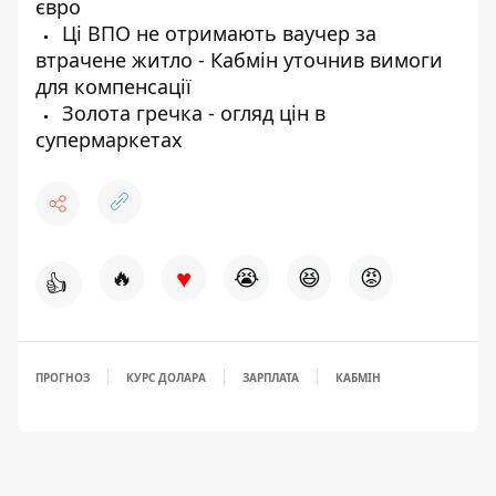
євро
Ці ВПО не отримають ваучер за
втрачене житло - Кабмін уточнив вимоги
для компенсації
Золота гречка - огляд цін в
супермаркетах
♥
🔥
😭
😆
😡
👍
ПРОГНОЗ
КУРС ДОЛАРА
ЗАРПЛАТА
КАБМІН