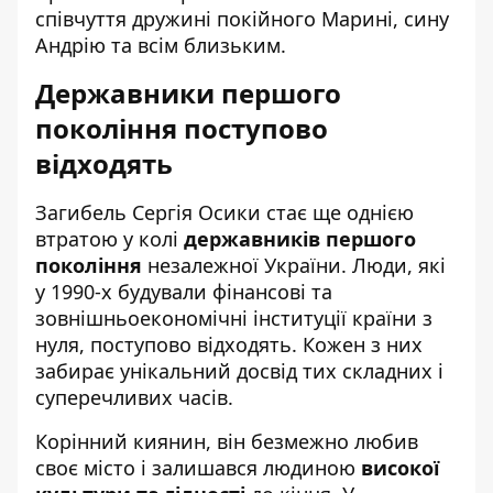
співчуття дружині покійного Марині, сину
Андрію та всім близьким.
Державники першого
покоління поступово
відходять
Загибель Сергія Осики стає ще однією
втратою у колі
державників першого
покоління
незалежної України. Люди, які
у 1990-х будували фінансові та
зовнішньоекономічні інституції країни з
нуля, поступово відходять. Кожен з них
забирає унікальний досвід тих складних і
суперечливих часів.
Корінний киянин, він безмежно любив
своє місто і залишався людиною
високої