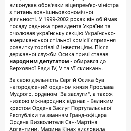
виконував обов'язки віцепрем'єр-міністра
з питань зовнішньоекономічної
діяльності. У 1999-2002 роках він обіймав
посаду радника президента України та
очолював українську секцію Українсько-
американської спільної комісії сприяння
розвитку торгівлі й інвестиціям. Після
державної служби Осика тричі ставав
народним депутатом
- обирався до
Верховної Ради IV, V та VI скликань.
За свою діяльність Сергій Осика був
нагороджений орденом князя Ярослава
Мудрого, орденом "За заслуги", а також
низкою міжнародних відзнак - Великим
хрестом Ордена Заслуг Португальської
Республіки та званням Гранд-офіцера
Ордена Визволителя Сан-Мартіна
Аргентини. Марина Кінах висловила