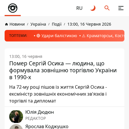
RU
Новини
Україна
Події
13:00, 16 Червня 2026
🔴 Удари балістикою
⚠️ Краматорськ, Костян
ТОПТЕМИ:
13:00, 16 червня
Помер Сергій Осика — людина, що
формувала зовнішню торгівлю України
в 1990-х
На 72-му році пішов із життя Сергій Осика -
ексміністр зовнішніх економічних зв'язків і
торгівлі та дипломат
Юлія Дюдюн
РЕДАКТОР
Ярослав Коджушко