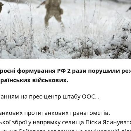
озброєні формування РФ 2 рази порушили р
раїнських військових.
ланням на прес-центр
штабу ООС.
.
танкових протитанкових гранатометів,
ької зброї у напрямку селища Піски Ясинуват