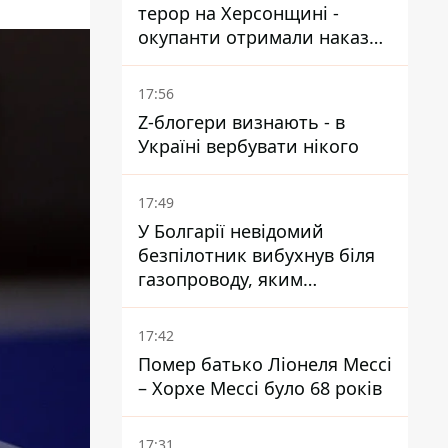
терор на Херсонщині -
окупанти отримали наказ
вільно полювати на автівки
17:56
Z-блогери визнають - в
Україні вербувати нікого
17:49
У Болгарії невідомий
безпілотник вибухнув біля
газопроводу, яким
постачають газ до України
17:42
Помер батько Ліонеля Мессі
– Хорхе Мессі було 68 років
17:31