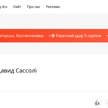
-Біз
Лайт
Про нас
Реклама
аторськ, Костянтинівка
🔴 Ракетний удар 5 серпня
авид Сассолі
👍