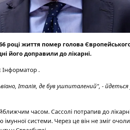
 на 66 році життя помер голова Європейськог
ні його доправили до лікарні.
є
Інформатор
.
 Авіано, Італія, де був ушпиталений", - йдеться 
йближчим часом. Сассолі потрапив до лікарні
 імунної системи. Через це він не зміг очол