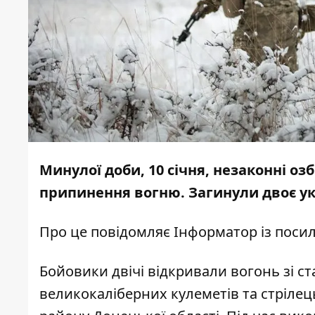
Минулої доби, 10 січня, незаконні 
припинення вогню. Загинули двоє ук
Про це повідомляє
Інформатор
із поси
Бойовики двічі відкривали вогонь зі с
великокаліберних кулеметів та стрілец