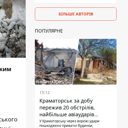
БІЛЬШЕ АВТОРІВ
ПОПУЛЯРНЕ
ежим
15:12
Краматорськ за добу
пережив 20 обстрілів,
найбільше авіаударів
ського
КАБ-250
У Краматорську через ворожі удари
пошкоджено приватні будинки,