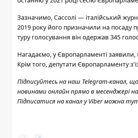
останню у 2021 році сесію Європарламен
Зазначимо, Сассолі — італійський журн
2019 року його призначили на посаду 
туру голосування він одержав 345 голос
Нагадаємо, у Європарламенті заявили,
Крім того, депутати Європарламенту
з'
Підписуйтесь на наш
Telegram-канал
, щ
новинами онлайн прямо в месенджері н
Підписатися на канал у Viber можна
ту