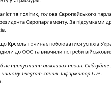
ту у Страсбурзі.
аліст та політик, голова Європейського парл
президента Європарламенту. За підсумками д
ів.
 що
Кремль починає побоюватися успіхів Укр
їздили до ООС та вивчили потреби військови
об не пропустити важливих новин. Слідкуйте 
а нашому Telegram-каналі
Інформатор Live
.
т
.