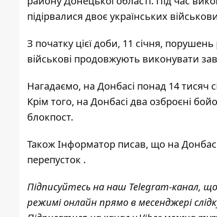
району Донецької області. Під час вик
підірвалися двоє українських військови
З початку цієї доби, 11 січня, порушен
військові продовжують виконувати завд
Нагадаємо, на Донбасі
понад 14 тисяч 
Крім того, на Донбасі
два озброєні бойо
блокпост.
Також
Інформатор
писав, що на Донбас
перепусток
.
Підписуйтесь на наш
Telegram-канал
, щ
режимі онлайн прямо в месенджері слід