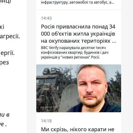
янці
інфраструктуру, автомобілі та автобус, а
загалом за добу на Донеччині загинула
одна людина і ще 15 отримали поранення
14:43
кі
Росія привласнила понад 34
000 об'єктів житла українців
гресії.
на окупованих територіях -
розслідування BBC
BBC Verify нарахувала десятки тисяч
ргії.
конфіскованих квартир, будинків і дач
українців у "нових регіонах" Росії.
рез
ми в
14:18
ve
.
Ми скрізь, нікого карати не