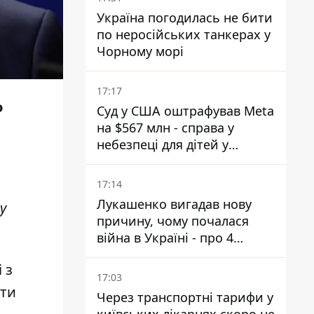
Україна погодилась не бити
по неросійських танкерах у
Чорному морі
17:17
о
Суд у США оштрафував Meta
на $567 млн - справа у
небезпеці для дітей у
соцмережах
17:14
Лукашенко вигадав нову
у
причину, чому почалася
війна в Україні - про 4
позиції не йдеться
 з
17:03
ити
Через транспортні тарифи у