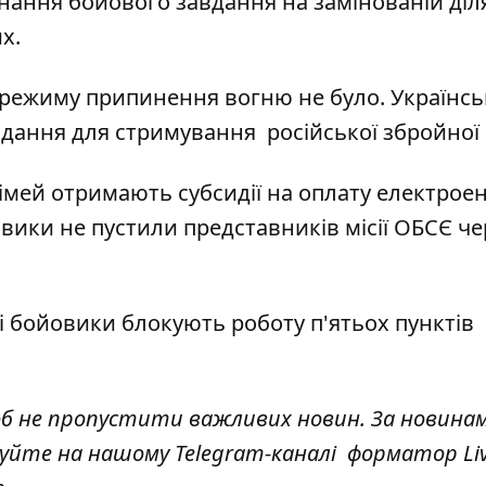
онання бойового завдання на замінованій діл
х.
ь режиму припинення вогню не було. Українсь
ання для стримування російської збройної а
сімей отримають субсидії
на оплату електроене
вики не пустили представників місії ОБСЄ
че
і
бойовики блокують роботу п'ятьох пунктів
об не пропустити важливих новин. За новина
куйте на нашому Telegram-каналі
форматор Li