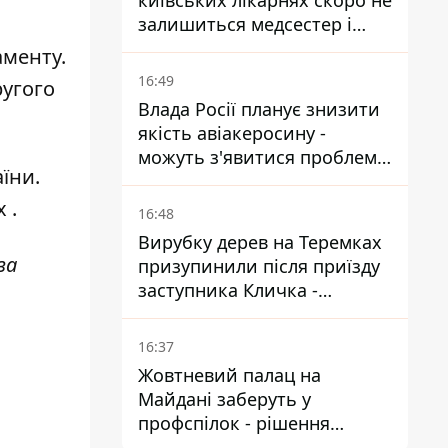
київських лікарнях скоро не
залишиться медсестер і
санітарок - професор
аменту.
Голубовська
16:49
ругого
Влада Росії планує знизити
якість авіакеросину -
можуть з'явитися проблеми
аїни
.
з літаками до Якутії
х
.
16:48
Вирубку дерев на Теремках
за
призупинили після приїзду
заступника Кличка -
почався діалог
16:37
Жовтневий палац на
Майдані заберуть у
профспілок - рішення
Господарського суду