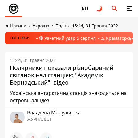
RU
Новини
Україна
Події
15:44, 31 Травня 2022
🔴 Ракетний удар 5 серпня
⚠️ Краматорськ, 
ТОПТЕМИ:
15:44, 31 травня 2022
Полярники показали різнобарвний
світанок над станцією "Академік
Вернадський": відео
Українська антарктична станція знаходиться на
острові Галіндез
Владлена Мачульська
ЖУРНАЛІСТ