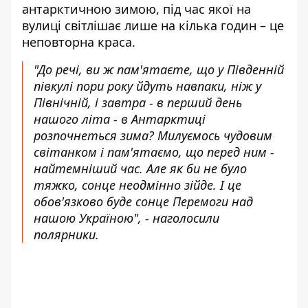
антарктичною зимою, під час якої на
вулиці світлішає лише на кілька годин – це
неповторна краса.
"До речі, ви ж пам'ятаєте, що у Південній
півкулі пори року йдуть навпаки, ніж у
Північній, і завтра - в перший день
нашого літа - в Антарктиці
розпочнеться зима? Милуємось чудовим
світанком і пам'ятаємо, що перед ним -
найтемніший час. Але як би не було
тяжко, сонце неодмінно зійде. І це
обов'язково буде сонце Перемоги над
нашою Україною", - наголосили
полярники.