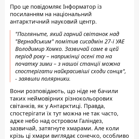
Про це повідомляє
Інформатор
із
посиланням на
національний
антарктичний науковий центр
.
"Погляньте, який гарний світанок над
"Вернадським" помітив сисадмін 27-ї УАЕ
Володимир Хомко. Зазвичай саме в цей
період року – наприкінці осені та на
початку зими – з нашої станції можна
спостерігати найкрасивіші сходи сонця",
- заявили полярники.
Вони розповідають, що ніде не бачили
таких неймовірних різнокольорових
світанків, як у Антарктиці. Правда,
спостерігати їх тут можна не так часто,
адже небо над островом Галіндез,
зазвичай, затягнуте хмарами. Але коли
крізь ці хмари виглядає сонечко, особливо