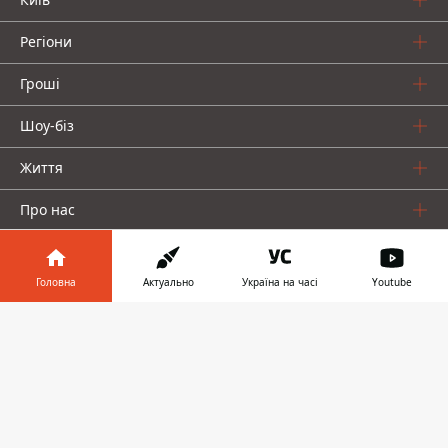
Регіони
Гроші
Шоу-біз
Життя
Про нас
Головна
Актуально
Україна на часі
Youtube
Інформатор у
Завантажити
телефоні
👉
Інформатор проекти
Столиця
Ваші фінанси
Авто
Geek
© 2016-2026 Informator