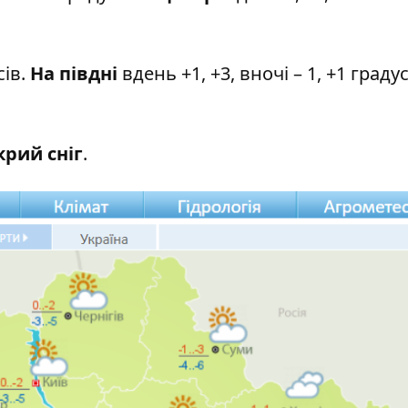
сів.
На півдні
вдень +1, +3, вночі – 1, +1 градус
рий сніг
.