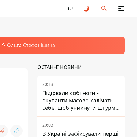
RU
🔎 Ольга Стефанішина
ОСТАННІ НОВИНИ
20:13
Підірвали собі ноги -
окупанти масово калічать
себе, щоб уникнути штурмів
- ГУР
20:03
В Україні зафіксували перші