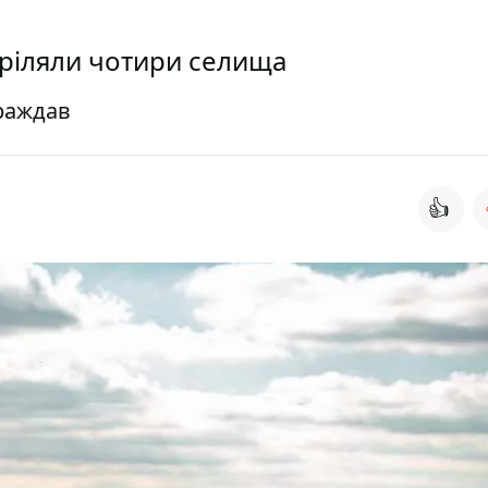
тріляли чотири селища
траждав
👍