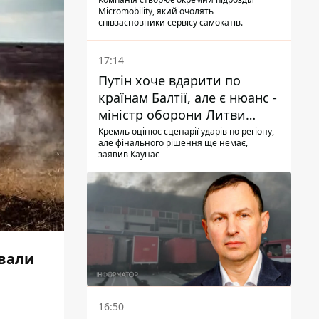
Micromobility, який очолять
співзасновники сервісу самокатів.
17:14
Путін хоче вдарити по
країнам Балтії, але є нюанс -
міністр оборони Литви
зробив заяву
Кремль оцінює сценарії ударів по регіону,
але фінального рішення ще немає,
заявив Каунас
ували
16:50