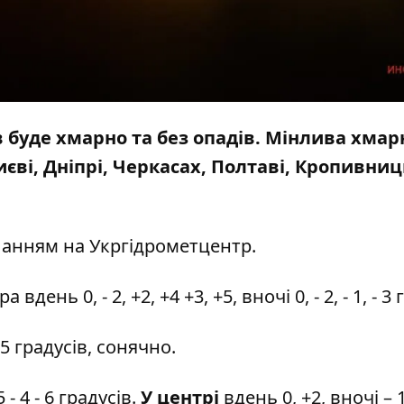
ів буде хмарно та без опадів. Мінлива хмар
иєві, Дніпрі, Черкасах, Полтаві, Кропивни
ланням на
Укргідрометцентр
.
день 0, - 2, +2, +4 +3, +5, вночі 0, - 2, - 1, - 3
- 5 градусів, сонячно.
5 - 4 - 6 градусів.
У центрі
вдень 0, +2, вночі – 1