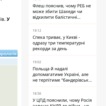
Флеш пояснив, чому РЕБ не
може збити Шахеди чи
відхилити балістичні
ів.
У
ракети
19:12
Спека триває, у Києві -
одразу три температурні
рекорди за день
19:02
Польща й надалі
допомагатиме Україні, але
не терпітиме "бандерівської
символіки" - Навроцький
18:56
У ЦПД пояснили, чому Росія
залучає КНДР до війни - це