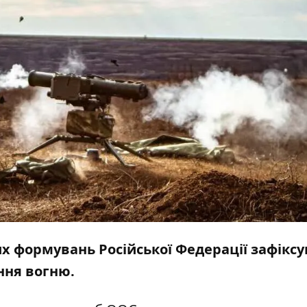
них формувань Російської Федерації зафікс
ня вогню.