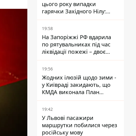
цього року випадки
гарячки Західного Нілу:
двоє людей заразилися
після укусів комарів
19:58
На Запоріжжі РФ вдарила
по рятувальниках під час
ліквідації пожежі – двоє
поранених
19:56
Жодних ілюзій щодо зими -
у Київраді закидають, що
КМДА виконала План
стійкості на 20%
19:42
У Львові пасажири
маршрутки побилися через
російську мову