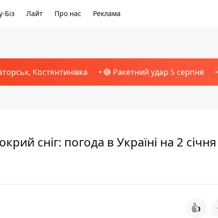
-Біз
Лайт
Про нас
Реклама
аторськ, Костянтинівка
🔴 Ракетний удар 5 серпня
крий сніг: погода в Україні на 2 січня
👍