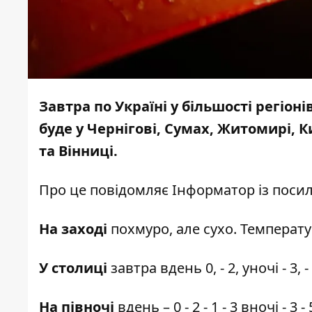
Завтра по Україні у більшості регіон
буде у Чернігові, Сумах, Житомирі, К
та Вінниці.
Про це повідомляє
Інформатор
із поси
На заході
похмуро, але сухо. Температура в
У столиці
завтра вдень 0, - 2, уночі - 3, 
На півночі
вдень – 0 - 2 - 1 - 3 вночі - 3 - 