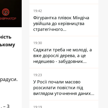
19:42
Фігурантка плівок Міндіча
увійшла до керівництва
стратегічного
держпідприємства -
ність
працювала в Енергоатомі та
19:30
цькому
була заступницею
Саджати треба не молоді, а
Галущенка
вже дорослі дерева, а це
недешево - забудовник
Ніконов
19:23
 градуси.
У Росії почали масово
розсилати повістки під
виглядом уточнення даних
для набору контрактників
, – 3
19:19