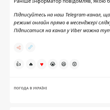
Раніше
Інформатор
повідомляв,
якою бу
Підписуйтесь на наш
Telegram-канал
,
що
режимі онлайн прямо в месенджері слідк
Підписатися на канал у Viber можна
тут
♥
👍
🔥
😭
😆
😡
ПОГОДА В УКРАЇНІ