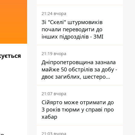
за 7400 км від України
21:24 вчора
Зі "Скелі" штурмовиків
почали переводити до
інших підрозділів - ЗМІ
21:19 вчора
кується
Дніпропетровщина зазнала
майже 50 обстрілів за добу -
двоє загиблих, шестеро
постраждалих
21:07 вчора
Сійярто може отримати до
3 років тюрми у справі про
хабар
21:03 вчора