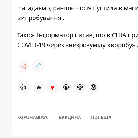
Нагадаємо, раніше Росія пустила в мас
випробування
.
Також Інформатор писав, що в США п
COVID-19 через «незрозумілу хворобу»
♥
👍
🔥
😭
😆
😡
КОРОНАВІРУС
ВАКЦИНА
ПОЛЬЩА