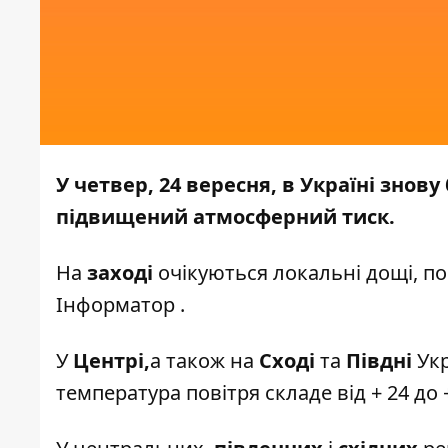
У четвер, 24 вересня, в Україні знов
підвищений атмосферний тиск.
На
заході
очікуються локальні дощі,
по
Інформатор
.
У
Центрі,
а також на
Сході
та
Півдні
Укр
температура повітря складе від + 24 до 