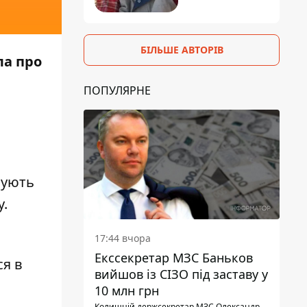
БІЛЬШЕ АВТОРІВ
ла про
ПОПУЛЯРНЕ
зують
у.
17:44 вчора
Екссекретар МЗС Баньков
ся в
вийшов із СІЗО під заставу у
10 млн грн
Колишній держсекретар МЗС Олександр