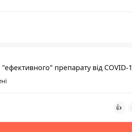
 "ефективного" препарату від COVID-
ені
👍