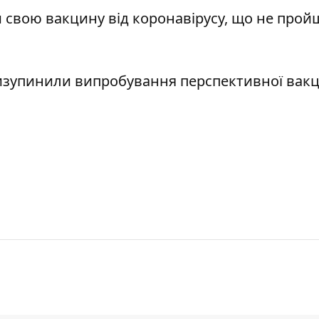
и свою вакцину від коронавірусу,
що не пройш
ризупинили випробування
перспективної вакц
.