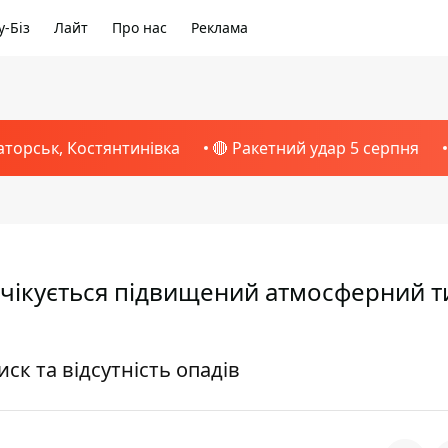
-Біз
Лайт
Про нас
Реклама
аторськ, Костянтинівка
🔴 Ракетний удар 5 серпня
 очікується підвищений атмосферний ти
к та відсутність опадів