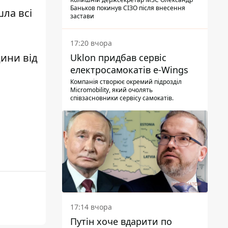
Баньков покинув СІЗО після внесення
ла всі
застави
17:20 вчора
ини від
Uklon придбав сервіс
електросамокатів e-Wings
Компанія створює окремий підрозділ
Micromobility, який очолять
співзасновники сервісу самокатів.
17:14 вчора
Путін хоче вдарити по