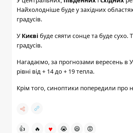
У центральних,
південних
і
східних
ре
Найхолодніше буде у західних областях
градусів.
У
Києві
буде сяяти сонце та буде сухо. Т
градусів.
Нагадаємо, за прогнозами вересень в У
рівні від + 14 до + 19 тепла.
Крім того, синоптики попередили про
н
♥
👍
🔥
😭
😆
😡