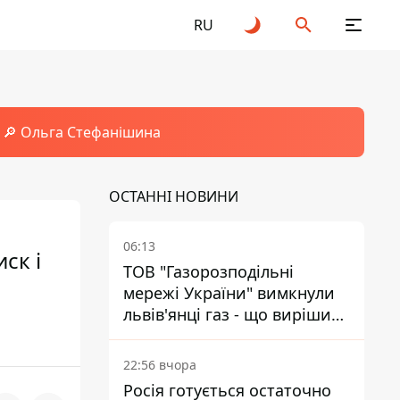
RU
🔎 Ольга Стефанішина
ОСТАННІ НОВИНИ
06:13
ск і
ТОВ "Газорозподільні
мережі України" вимкнули
львів'янці газ - що вирішив
суд
22:56 вчора
Росія готується остаточно