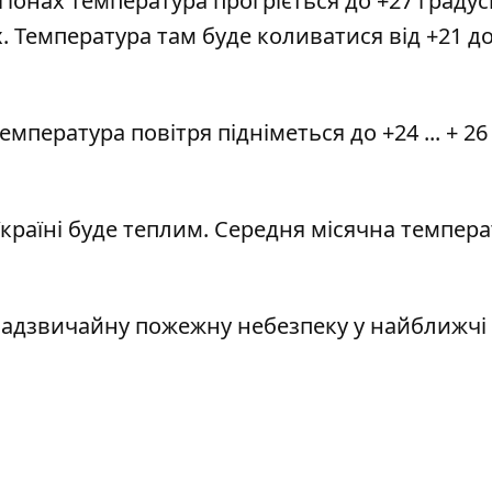
гіонах температура прогріється до +27 градусі
. Температура там буде коливатися від +21 до
емпература повітря підніметься до +24 ... + 26
країні буде теплим. Середня місячна темпера
адзвичайну пожежну небезпеку
у найближчі 