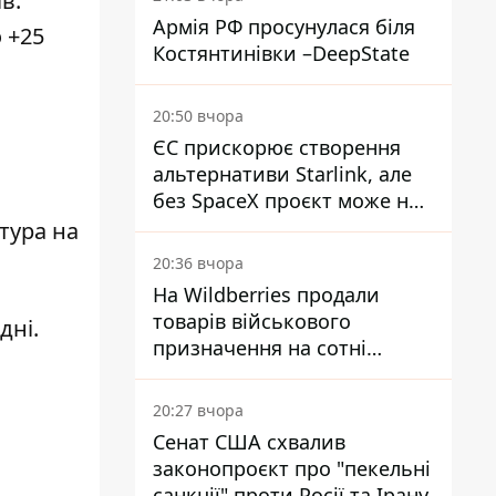
в.
Армія РФ просунулася біля
 +25
Костянтинівки –DeepState
20:50 вчора
ЄС прискорює створення
альтернативи Starlink, але
без SpaceX проєкт може не
обійтися
тура на
20:36 вчора
На Wildberries продали
товарів військового
дні.
призначення на сотні
мільйонів, але удари ЗСУ
змінили ситуацію
20:27 вчора
Сенат США схвалив
законопроєкт про "пекельні
санкції" проти Росії та Ірану