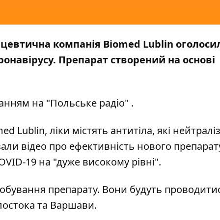
ацевтична компанія Biomed Lublin оголоси
оронавірусу. Препарат створений на основі
анням на
"Польське радіо"
.
d Lublin, ліки містять антитіла, які нейтралі
зали відео про ефективність нового препарат
VID-19 на "дуже високому рівні".
робування препарату. Вони будуть проводити
лостока та Варшави.