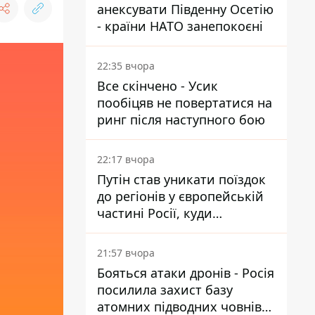
анексувати Південну Осетію
- країни НАТО занепокоєні
22:35 вчора
Все скінчено - Усик
пообіцяв не повертатися на
ринг після наступного бою
22:17 вчора
Путін став уникати поїздок
до регіонів у європейській
частині Росії, куди
регулярно долітають дрони
21:57 вчора
Бояться атаки дронів - Росія
посилила захист базу
атомних підводних човнів