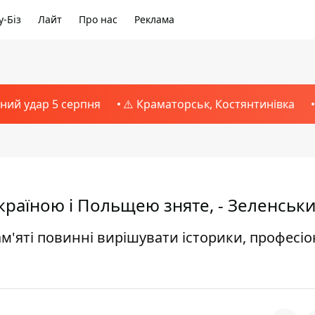
-Біз
Лайт
Про нас
Реклама
тний удар 5 серпня
⚠️ Краматорськ, Костянтинівка
Україною і Польщею зняте, - Зеленськ
м'яті повинні вирішувати історики, професіо