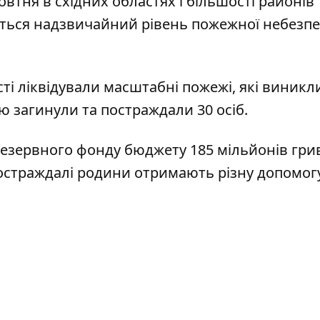
втня в східних областях і більшості районів
еться надзвичайний рівень пожежної небезпек
ті
ліквідували масштабні
пожежі, які виникл
ю загинули та постраждали 30 осіб.
 резервного фонду бюджету
185 мільйонів гри
страждалі родини отримають різну допомог