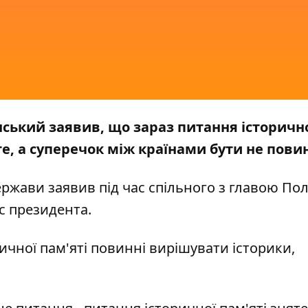
ький заявив, що зараз питання історичн
е, а суперечок між країнами бути не пови
ержави заявив під час спільного з главою По
с
президента.
ичної пам'яті повинні вирішувати історики,