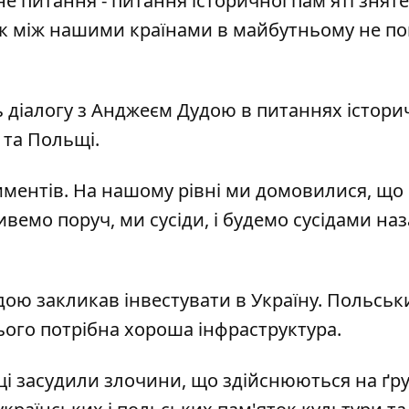
е питання - питання історичної пам'яті зняте
ок між нашими країнами в майбутньому не п
ь діалогу з Анджеєм Дудою в питаннях істори
 та Польщі.
иментів. На нашому рівні ми домовилися, що
ивемо поруч, ми сусіди, і будемо сусідами на
дою закликав інвестувати в
Україну. Польськ
цього потрібна хороша інфраструктура.
щі
засудили злочини, що здійснюються на ґру