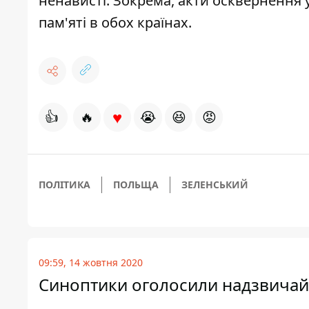
ненависті
. Зокрема, акти осквернення 
пам'яті в обох країнах.
♥
👍
🔥
😭
😆
😡
ПОЛІТИКА
ПОЛЬЩА
ЗЕЛЕНСЬКИЙ
09:59, 14 жовтня 2020
Синоптики оголосили надзвичайн