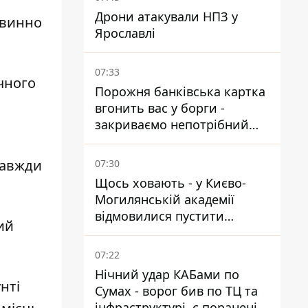
Дрони атакували НПЗ у
овинно
Ярославлі
07:33
чного
Порожня банківська картка
вгонить вас у борги -
закриваємо непотрібний
рахунок правильно
завжди
07:30
Щось ховають - у Києво-
Могилянській академії
відмовилися пустити
ий
комісію з охорони пам'яток
на територію
07:22
Нічний удар КАБами по
нті
Сумах - ворог бив по ТЦ та
інфраструктурі, є поранені