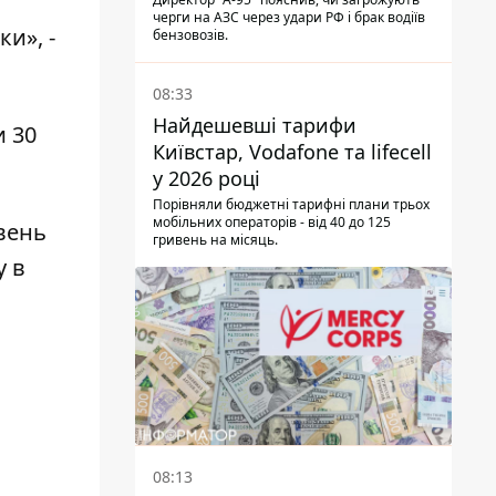
черги на АЗС через удари РФ і брак водіїв
и», -
бензовозів.
08:33
Найдешевші тарифи
и 30
Київстар, Vodafone та lifecell
у 2026 році
Порівняли бюджетні тарифні плани трьох
мобільних операторів - від 40 до 125
вень
гривень на місяць.
у в
08:13