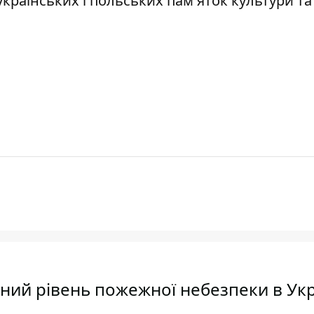
українських і польських пам'яток культури та
ий рівень пожежної небезпеки в Укр