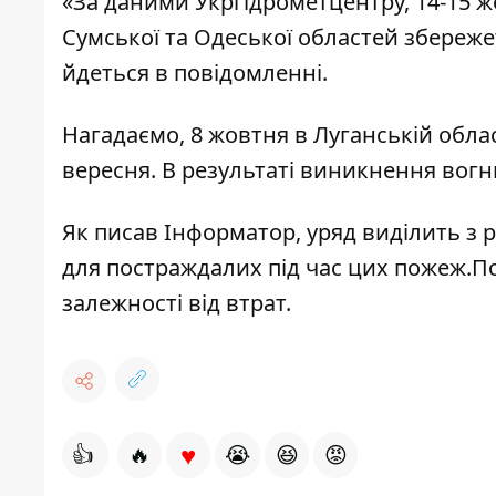
«За даними Укргідрометцентру, 14-15 жо
Сумської та Одеської областей збереж
йдеться в повідомленні.
Нагадаємо, 8 жовтня в Луганській облас
вересня. В результаті виникнення вогн
Як писав Інформатор, уряд виділить з
для постраждалих під час цих
пожеж.По
залежності від втрат.
♥
👍
🔥
😭
😆
😡