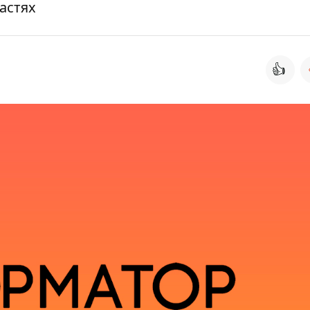
астях
👍