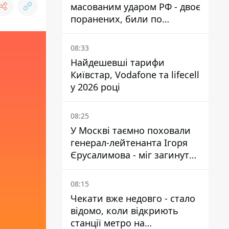
масованим ударом РФ - двоє
поранених, били по
Нікопольщині та
Синельниківщині
08:33
Найдешевші тарифи
Київстар, Vodafone та lifecell
у 2026 році
08:25
У Москві таємно поховали
генерал-лейтенанта Ігоря
Єрусалимова - міг загинути
від вибуху в ресторані
08:15
Чекати вже недовго - стало
відомо, коли відкриють
станції метро на