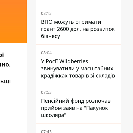
Виноградарі
08:13
ВПО можуть отримати
грант 2600 дол. на розвиток
бізнесу
08:04
ої
У Росії Wildberries
нно.
звинуватили у масштабних
крадіжках товарів зі складів
льщі
07:53
Пенсійний фонд розпочав
прийом заяв на "Пакунок
школяра"
07:43