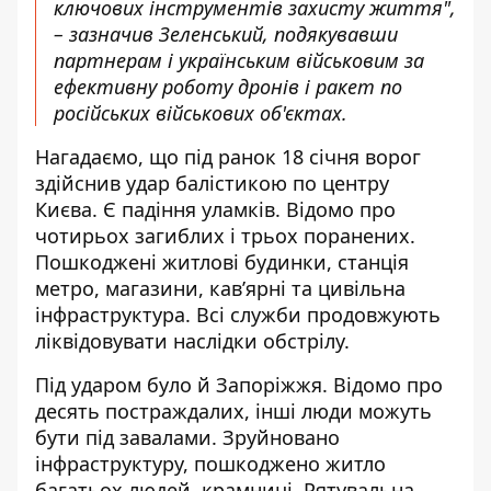
ключових інструментів захисту життя",
– зазначив Зеленський, подякувавши
партнерам і українським військовим за
ефективну роботу дронів і ракет по
російських військових об'єктах.
Нагадаємо, що під ранок 18 січня ворог
здійснив
удар балістикою по центру
Києва
. Є падіння уламків. Відомо про
чотирьох загиблих і трьох поранених.
Пошкоджені житлові будинки, станція
метро, магазини, кав’ярні та цивільна
інфраструктура. Всі служби
продовжують
ліквідовувати наслідки обстрілу
.
Під ударом було й Запоріжжя. Відомо про
десять
постраждалих, інші люди можуть
бути під завалами
. Зруйновано
інфраструктуру, пошкоджено житло
багатьох людей, крамниці. Рятувальна