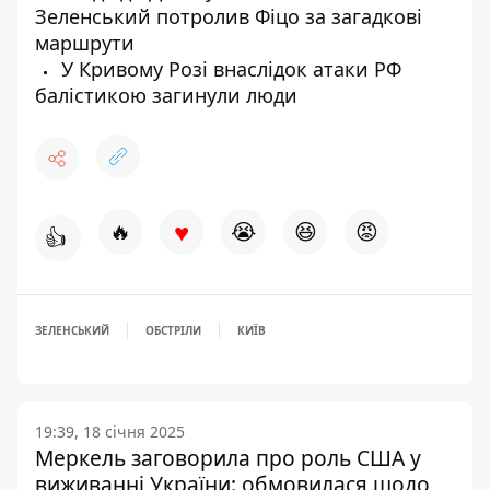
Зеленський потролив Фіцо за загадкові
маршрути
У Кривому Розі внаслідок атаки РФ
балістикою загинули люди
♥
🔥
😭
😆
😡
👍
ЗЕЛЕНСЬКИЙ
ОБСТРІЛИ
КИЇВ
19:39, 18 січня 2025
Меркель заговорила про роль США у
виживанні України: обмовилася щодо