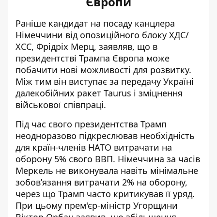
Європи
Раніше кандидат на посаду канцлера
Німеччини від опозиційного блоку ХДС/
ХСС, Фрідріх Мерц, заявляв, що в
президентстві Трампа Європа може
побачити нові можливості для розвитку.
Між тим він виступає за
передачу Україні
далекобійних ракет Taurus і зміцнення
військової співпраці
.
Під час свого президентства Трамп
неодноразово підкреслював необхідність
для країн-членів НАТО витрачати на
оборону 5% свого ВВП. Німеччина за часів
Меркель не виконувала навіть мінімальне
зобов’язання витрачати 2% на оборону,
через що Трамп часто критикував її уряд.
При цьому прем'єр-міністр Угорщини