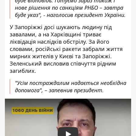
буде відповідь. Готуємо зараз також і
нове рішення по санкціям РНБО – завтра
буде указ", - наголосив президент України.
У Запоріжжі досі
шукають людину під
завалами
, а на Харківщині триває
ліквідація наслідків обстрілу. За його
словами, російські ракети забрали життя
мирних жителів у Києві та Запоріжжі.
Зеленський висловив співчуття рідним
загиблих.
"Усім постраждалим надається необхідна
допомога", – запевнив президент.