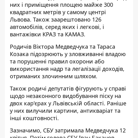
них і приміщення площею майже 300
квадратних метрів у самому центрі
Львова. Також заарештовано 126
автомобілів, серед яких і легкові, і
вантажівки КРАЗ та КАМАЗ.
Родичів Віктора Медведчука та Тараса
Козака підозрюють у зловживанні владою
та порушенні правил охорони або
використання надр та легалізації доходів,
отриманих злочинним шляхом.
Також родичі депутатів
фігурують у справі
щодо незаконного видобування піску на
двох кар'єрах у Львівській області
. Раніше
у них вилучили картини, антикваріат та
інші коштовності.
Зазначимо, СБУ затримала Медведчука 12
квітня. Потім голова СБУ Іван Баканов