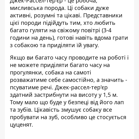
Джек-Рассел-тер'єр - це робоча,
мисливська порода. Ці собаки дуже
активні, розумні та цікаві. Представники
цієї породи підійдуть тим, хто любить
багато гуляти на свіжому повітрі (3-4
години на день), готові навіть вдома грати
з собакою та приділяти їй увагу.
Якщо ви багато часу проводите на роботі і
не можете приділяти багато часу на
прогулянки, собака на самоті
розважатиме себе самостійно, а значить -
псуватиме речі. Джек-рассел-тер'єр
здатний застрибнути на висоту у 1,5 м.
Тому мало що буде у безпеці від його лап
та зубів. Цікавість змушує собаку все
пробувати на зуб, особливо це стосується
цуценят.