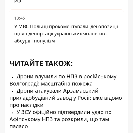
РФ
13:45
У МВС Польщі прокоментували ідеї опозиції
щодо депортації українських чоловіків -
абсурд і популізм
ЧИТАЙТЕ ТАКОЖ:
Дрони влучили по НПЗ в російському
Волгограді: масштабна пожежа
Дрони атакували Арзамаський
приладобудівний завод у Росії: вже відомо
про наслідки
У ЗСУ офіційно підтвердили удар по
Афіпському НПЗ та розкрили, що там
палало