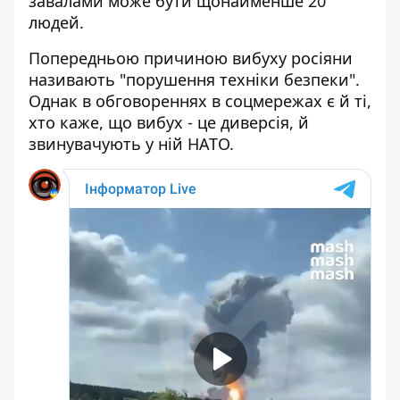
завалами може бути щонайменше 20
людей.
Попередньою причиною вибуху росіяни
називають "порушення техніки безпеки".
Однак в обговореннях в соцмережах є й ті,
хто каже, що вибух - це диверсія, й
звинувачують у ній НАТО.