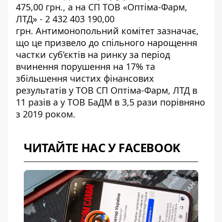
475,00 грн., а на СП ТОВ «Оптіма-Фарм,
ЛТД» - 2 432 403 190,00
грн. Антимонопольний комітет зазначає,
що це призвело до спільного нарощення
частки суб’єктів на ринку за період
вчинення порушення на 17% та
збільшення чистих фінансових
результатів у ТОВ СП Оптіма-Фарм, ЛТД в
11 разів а у ТОВ БаДМ в 3,5 рази порівняно
з 2019 роком.
ЧИТАЙТЕ НАС У FACEBOOK