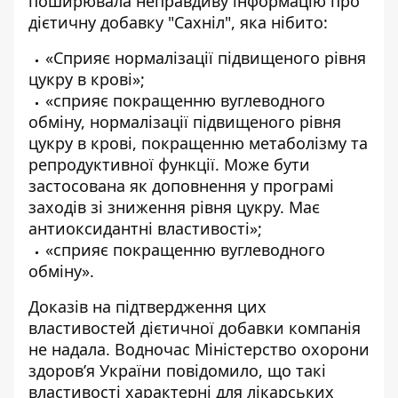
поширювала неправдиву інформацію про
дієтичну добавку "Сахніл"
, яка нібито:
«Сприяє нормалізації підвищеного рівня
цукру в крові»;
«сприяє покращенню вуглеводного
обміну, нормалізації підвищеного рівня
цукру в крові, покращенню метаболізму та
репродуктивної функції. Може бути
застосована як доповнення у програмі
заходів зі зниження рівня цукру. Має
антиоксидантні властивості»;
«сприяє покращенню вуглеводного
обміну».
Доказів на підтвердження
цих
властивостей дієтичної добавки компанія
не надала. Водночас Міністерство охорони
здоров’я України повідомило, що такі
властивості характерні для лікарських