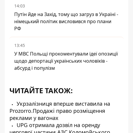
14:03
Путін йде на Захід, тому що загруз в Україні -
німецький політик висловився про плани
РФ
13:45
У МВС Польщі прокоментували ідеї опозиції
щодо депортації українських чоловіків -
абсурд і популізм
ЧИТАЙТЕ ТАКОЖ:
Укрзалізниця вперше виставила на
Prozorro.Продажі право розміщення
реклами у вагонах
UPG отримала дозвіл на оренду
чергової частини АЗС Коломойського