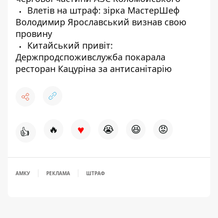
Влетів на штраф: зірка МастерШеф
Володимир Ярославський визнав свою
провину
Китайський привіт:
Держпродспоживслужба покарала
ресторан Кацуріна за антисанітарію
♥
🔥
😭
😆
😡
👍
АМКУ
РЕКЛАМА
ШТРАФ