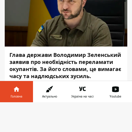
Глава держави Володимир Зеленський
заявив про необхідність переламати
окупантів. За його словами, це вимагає
часу та надлюдських зусиль.
Як передає
Інформатор
, про це він сказав
у відеозверненні у понеділок увечері.
Головна
Актуально
Україна на часі
Youtube
"Збройні Сили України відповідають,
Інформатор у
Завантажити
тиснуть і день у день знищують
телефоні
👉
наступальний потенціал окупантів. Нам
треба переламати їх. Це важке завдання,