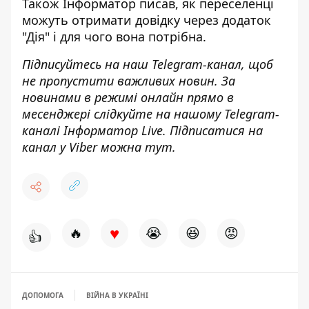
Також
Інформатор
писав, як
переселенці
можуть отримати довідку через додаток
"Дія"
і для чого вона потрібна.
Підписуйтесь на наш
Telegram-канал
, щоб
не пропустити важливих новин. За
новинами в режимі онлайн прямо в
месенджері слідкуйте на нашому Telegram-
каналі
Інформатор Live
. Підписатися на
канал у Viber можна
тут
.
♥
🔥
😭
😆
😡
👍
ДОПОМОГА
ВІЙНА В УКРАЇНІ