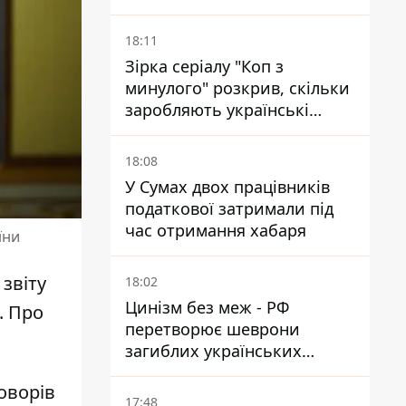
Сумщині
18:11
Зірка серіалу "Коп з
минулого" розкрив, скільки
заробляють українські
актори за день зйомок
18:08
У Сумах двох працівників
податкової затримали під
час отримання хабаря
їни
звіту
18:02
Цинізм без меж - РФ
. Про
перетворює шеврони
загиблих українських
захисників на експонати
оворів
"музею СВО"
17:48