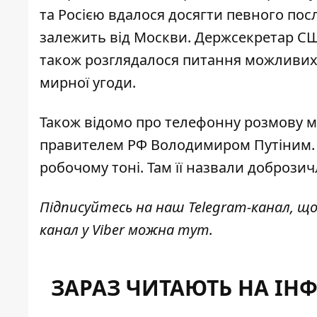
та Росією вдалося досягти певного по
залежить від Москви. Держсекретар СШ
також розглядалося питання можливи
мирної угоди.
Також відомо про телефонну розмову 
правителем РФ Володимиром Путіним. 
робочому тоні
. Там її назвали добрози
Підписуйтесь на наш
Telegram-канал
, щ
канал у Viber можна
тут
.
ЗАРАЗ ЧИТАЮТЬ НА ІН