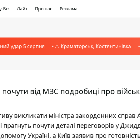
-Біз
Лайт
Про нас
Реклама
тний удар 5 серпня
⚠️ Краматорськ, Костянтинівка
 почути від МЗС подробиці про війсь
ативу викликати міністра закордонних справ 
 прагнуть почути деталі переговорів у Джидд
омогу Україні, а Київ заявив про готовність