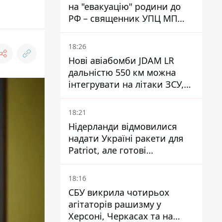
на "евакуацію" родини до
РФ – священник УПЦ МП
отримав 15 років тюрми
18:26
Нові авіабомби JDAM LR
дальністю 550 км можна
інтегрувати на літаки ЗСУ,
але є нюанси
18:21
Нідерланди відмовилися
надати Україні ракети для
Patriot, але готові
допомогти інакше
18:16
СБУ викрила чотирьох
агітаторів рашизму у
Херсоні, Черкасах та на