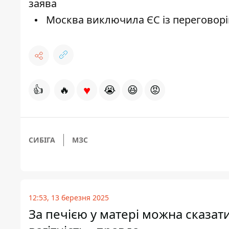
заява
Москва виключила ЄС із переговорі
♥
👍
🔥
😭
😆
😡
СИБІГА
МЗС
12:53, 13 березня 2025
За печією у матері можна сказати