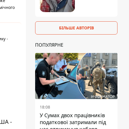
вже
омічного
БІЛЬШЕ АВТОРІВ
ку -
ПОПУЛЯРНЕ
18:08
У Сумах двох працівників
ША -
податкової затримали під