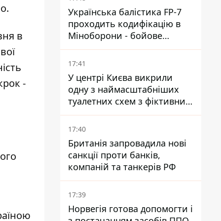
о.
Українська балістика FP-7
проходить кодифікацію в
зня в
Міноборони - бойове
застосування наближається
вої
- Reuters
17:41
ність
У центрі Києва викрили
рок -
одну з наймасштабніших
туалетних схем з фіктивним
будинком
17:40
Британія запровадила нові
санкції проти банків,
ого
компаній та танкерів РФ
17:39
Норвегія готова допомогти і
раїною
з постачанням засобів ППО