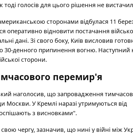
к тоді голосів для цього рішення не вистачил
 американською сторонами відбулася 11 бере
ися оперативно відновити постачання військо
ьні дані. Зі свого боку, Київ висловив готов
 30-денного припинення вогню. Наступний к
ійської сторони.
имчасового перемир'я
кий наголосив, що запровадження тимчасов
и Москви. У Кремлі наразі утримуються від
поспішають з висновками".
свою чергу, зазначив, що нині у війні між Ук