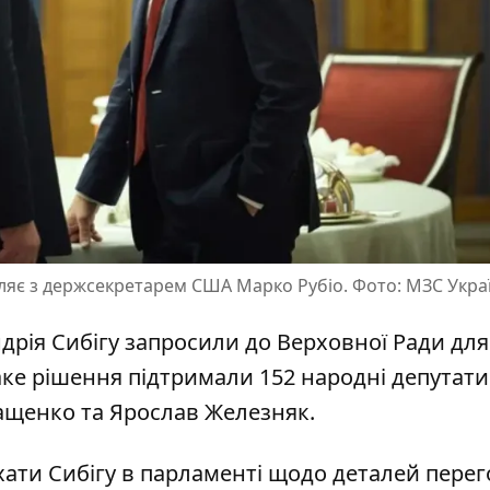
вляє з держсекретарем США Марко Рубіо. Фото: МЗС Укра
дрія Сибігу запросили до Верховної Ради для 
Таке рішення підтримали 152 народні депутати
ащенко та Ярослав Железняк.
ухати
Сибігу в парламенті
щодо деталей перег