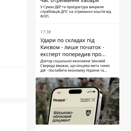
час отримання хабаря
У Сумах ДБР та прокуратура викрили
службовців ДПС на отриманні коштів від
ФОП.
17:38
Удари по складах під
Києвом - лише початок -
експерт попередив про
нову загрозу
Доктор соціальної економіки Зиновій
Свереда вважає, що кінцева мета таких
дій - послабити економіку України та
змусити людей залишати небезпечні
регіони