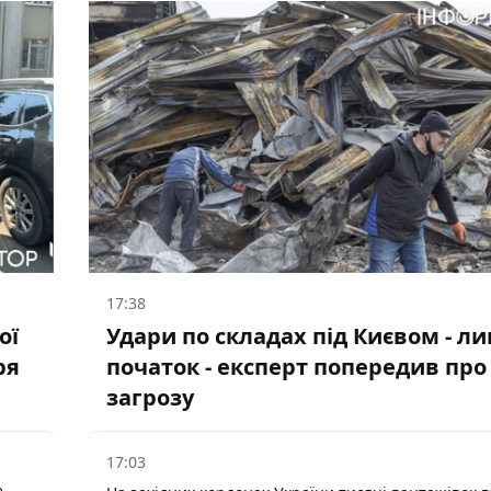
17:38
ої
Удари по складах під Києвом - л
ря
початок - експерт попередив про
загрозу
17:03