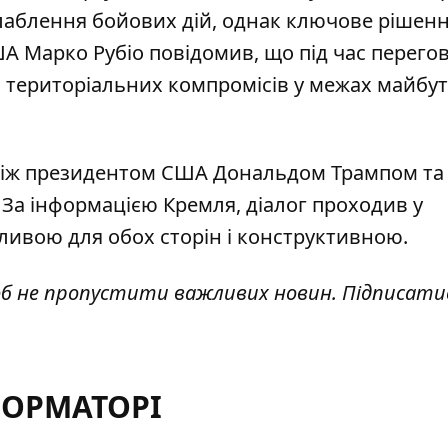
слаблення бойових дій, однак ключове рішенн
А Марко Рубіо повідомив, що під час перего
х
територіальних компромісів
у межах майбут
між президентом США Дональдом Трампом та
За інформацією Кремля, діалог
проходив у
чливою для обох сторін і конструктивною.
об не пропустити важливих новин. Підписати
ФОРМАТОРІ