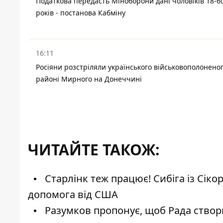
Податкова передасть Міноборони дані чоловіків 18-6
років - постанова Кабміну
16:11
Росіяни розстріляли українського військовополоненог
районі Мирного на Донеччині
ЧИТАЙТЕ ТАКОЖ:
Старлінк теж працює! Сибіга із Сік
допомога від США
Разумков пропонує, щоб Рада створи