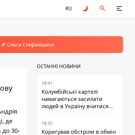
RU
🔎 Ольга Стефанішина
ОСТАННІ НОВИНИ
18:41
кову
Колумбійські картелі
намагаються засилати
людей в Україну вчитися
Андрія
керувати дронами - FT
і, де
18:35
 до 30-
Коригував обстріли в обмін