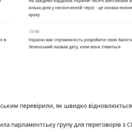
0
На західних кордонах України тисячі вантажівок 
кілька днів у нескінченній черзі - це ознака екон
краху
15:48
о в
Україна має спроможність розробити свою балісти
Зеленський назвав дату, коли вона з'явиться
орським перевірили, як швидко відновлюється
ла парламентську групу для переговорів з С