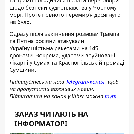
та Трамп погодилися почати переговори
щодо безпеки судноплавства у Чорному
морі. Проте повного перемирʼя досягнуто
не було.
Одразу після закінчення розмови Трампа
та Путіна росіяни атакували
Україну
шістьма ракетами на 145
дронами
. Зокрема,
ударами зруйновані
лікарні
у Сумах та Краснопільській громаді
Сумщини.
Підписуйтесь на наш
Telegram-канал
, щоб
не пропустити важливих новин.
Підписатися на канал у Viber можна
тут
.
ЗАРАЗ ЧИТАЮТЬ НА
ІНФОРМАТОРІ