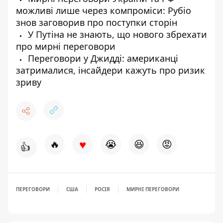
можливі лише через компроміси: Рубіо
знов заговорив про поступки сторін
У Путіна не знають, що нового збрехати
про мирні переговори
Переговори у Джидді: американці
затрималися, інсайдери кажуть про ризик
зриву
♥
🔥
😭
😆
😡
👍
ПЕРЕГОВОРИ
США
РОСІЯ
МИРНІ ПЕРЕГОВОРИ