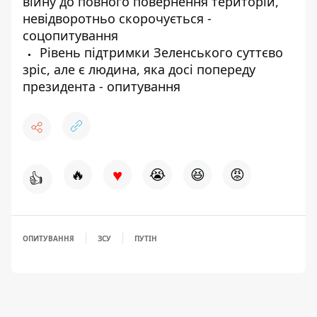
війну до повного повернення територій,
невідворотньо скорочується -
соцопитування
Рівень підтримки Зеленського суттєво
зріс, але є людина, яка досі попереду
президента - опитування
♥
🔥
😭
😆
😡
👍
ОПИТУВАННЯ
ЗСУ
ПУТІН