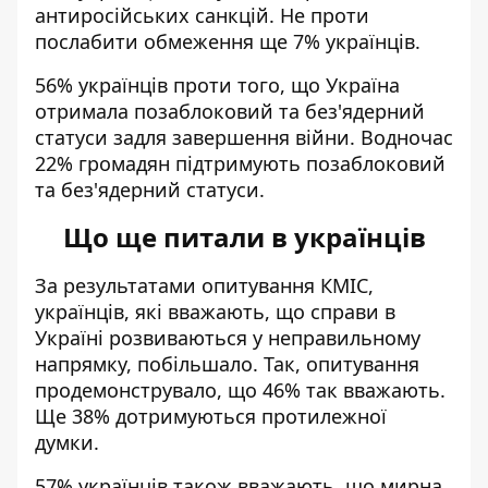
антиросійських санкцій. Не проти
послабити обмеження ще 7% українців.
56% українців проти того, що Україна
отримала позаблоковий та без'ядерний
статуси задля завершення війни. Водночас
22% громадян підтримують позаблоковий
та без'ядерний статуси.
Що ще питали в українців
За результатами опитування КМІС,
українців, які вважають, що справи в
Україні
розвиваються у неправильному
напрямку
, побільшало. Так, опитування
продемонструвало, що 46% так вважають.
Ще 38% дотримуються протилежної
думки.
57% українців також вважають
, що мирна