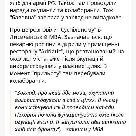
хліб для армії РФ
. Також там проводили
наради окупанти та колаборанти. Тож
"бавовна" завітала у заклад не випадково.
Про це розповіли "Суспільному" в
Лисичанській МВА. Зазначається, що
пекарню росіяни
відкрили у приміщенні
ресторану "Adriatic"
, що розташований на
околиці міста, вже після окупації й
використовували у власних цілях. В
момент "прильоту" там перебували
колаборанти.
"Заклад, про який йде мова, окупанти
використовували в своїх цілях. В ньому
вони харчувались й проводили наради.
Пекарня почала функціонувати вже після
окупації міста. Її запустили, аби випікати
хліб для фронту", - заявили у МВА.