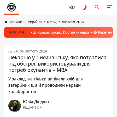
RU
Новини
Україна
02:34, 5 Лютого 2024
⚠️ Краматорськ, Костянтинівка
🔴 Ракетний 
ТОПТЕМИ:
02:34, 05 лютого 2024
Пекарню у Лисичанську, яка потрапила
під обстріл, використовували для
потреб окупантів – МВА
У закладі не тільки випікали хліб для
загарбників, а й проводили наради
колаборантів
Юлія Дюдюн
РЕДАКТОР