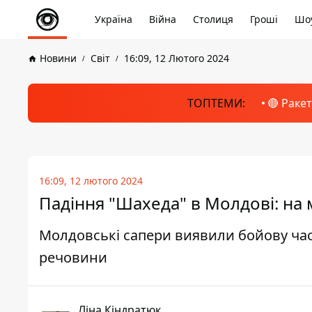
Україна
Війна
Столиця
Гроші
Шоу
Новини
Світ
16:09, 12 Лютого 2024
ТОПТЕМИ:
🔴 Раке
16:09, 12 лютого 2024
Падіння "Шахеда" в Молдові: на м
Молдовські сапери виявили бойову час
речовини
Ліна Кіндратюк