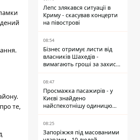
Лепс злякався ситуації в
уламки
Криму - скасував концерти
йдений
на півострові
08:54
Бізнес отримує листи від
вання.
власників Шахедів -
вимагають гроші за захист
від атак
08:47
Просмажка пасажирів - у
айону.
Києві знайдено
найспекотнішу одиницю
про те,
громадського транспорту
08:25
Запоріжжя під масованими
д
ударами - 10 людей