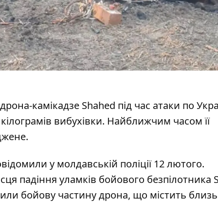
 дрона-камікадзе
Shahed під час атаки по Укра
 кілограмів вибухівки. Найближчим часом її
джене.
відомили у молдавській поліції 12 лютого.
ісця падіння
уламків бойового безпілотника
S
или бойову частину дрона, що містить близьк