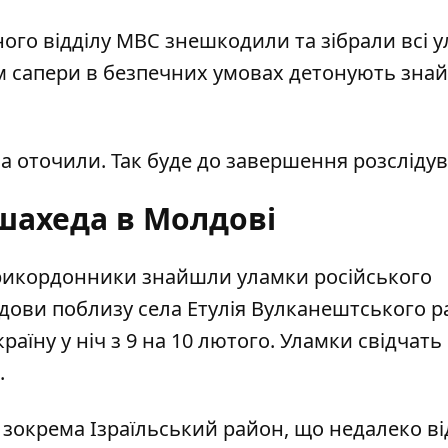
ого відділу МВС знешкодили та зібрали всі 
м сапери в безпечних умовах детонують зна
а оточили. Так буде до завершення розсліду
шахеда в Молдові
прикордонники
знайшли уламки російського
лдови поблизу села Етулія Вулканештського р
країну у ніч з 9 на 10 лютого. Уламки свідчать 
.
 зокрема Ізраїльський район, що недалеко ві