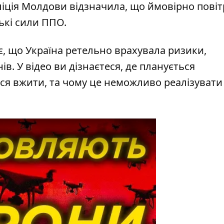
іція Молдови відзначила, що ймовірно пові
ські сили ППО.
, що Україна ретельно врахувала ризики,
. У відео ви дізнаєтеся, де планується
ся вжити, та чому це неможливо реалізувати