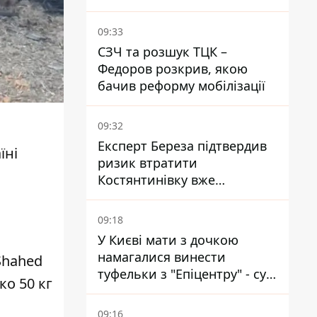
який вбиває диких тварин -
правозахисники бʼють на
09:33
сполох
СЗЧ та розшук ТЦК –
Федоров розкрив, якою
бачив реформу мобілізації
09:32
Експерт Береза підтвердив
їні
ризик втратити
Костянтинівку вже
найближчими місяцями
09:18
У Києві мати з дочкою
намагалися винести
hahed
туфельки з "Епіцентру" - суд
о 50 кг
виніс вирок
09:16