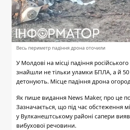
Весь периметр падіння дрона оточили
У Молдові на місці
падіння російського
знайшли не тільки уламки БПЛА, а й 50
детонують. Місце падіння дрона огоро
Як пише видання News Maker, про це по
Зазначається, що під час обстеження м
у Вулканештському районі сапери вияв
вибухової речовини.