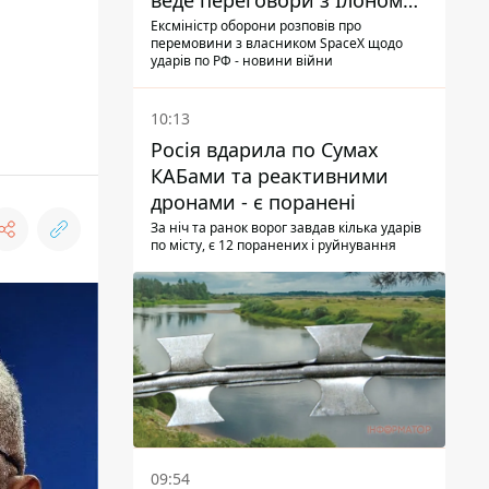
веде переговори з Ілоном
Маском
Ексміністр оборони розповів про
перемовини з власником SpaceX щодо
ударів по РФ - новини війни
10:13
Росія вдарила по Сумах
КАБами та реактивними
дронами - є поранені
За ніч та ранок ворог завдав кілька ударів
по місту, є 12 поранених і руйнування
09:54