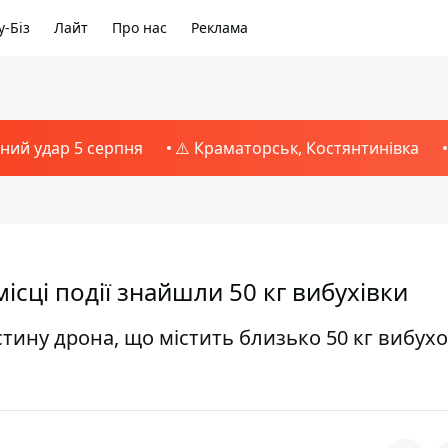
-Біз
Лайт
Про нас
Реклама
тний удар 5 серпня
⚠️ Краматорськ, Костянтинівка
ісці події знайшли 50 кг вибухівки
тину дрона, що містить близько 50 кг вибухо