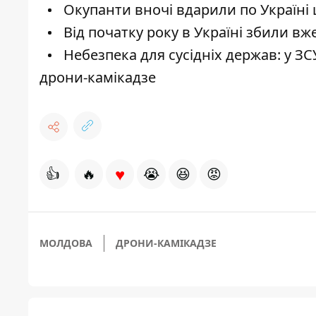
Окупанти вночі вдарили по Україні
Від початку року в Україні збили вж
Небезпека для сусідніх держав: у З
дрони-камікадзе
♥
👍
🔥
😭
😆
😡
МОЛДОВА
ДРОНИ-КАМІКАДЗЕ