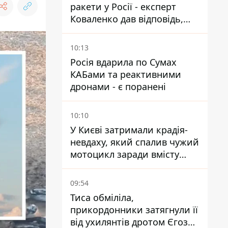
ракети у Росії - експерт
Коваленко дав відповідь,
яка навряд чи сподобається
українцям
10:13
Росія вдарила по Сумах
КАБами та реактивними
дронами - є поранені
10:10
У Києві затримали крадія-
невдаху, який спалив чужий
мотоцикл заради вмісту
багажника
09:54
Тиса обміліла,
прикордонники затягнули її
від ухилянтів дротом Єгоза,