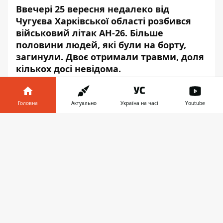
Ввечері 25 вересня недалеко від
Чугуєва Харківської області розбився
військовий літак АН-26. Більше
половини людей, які були на борту,
загинули. Двоє отримали травми, доля
кількох досі невідома.
Інформатор
зібрав все, що відомо про
катастрофу станом на 23.15.
Головна
Актуально
Україна на часі
Youtube
Що сталося
Інформатор у
Завантажити
телефоні
👉
Літак зазнав аварії о 20.50 при заході на
посадку на аеродром в Чугуєві. Після
падіння він загорівся. На місце терміново
виїхали рятувальники та медики. 15 осібзі
складу ДСНС гасили пожежу, ліквідувати її
вдалося о 21.55. Зараз на місці працюють
рятувальники, правоохоронці та медики.