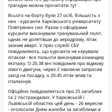
трагедію можна прочитати
тут
.
Всього на борту були 27 осіб, більшість з
них - курсанти Харківського університету
Повітряних сил. Разом з офіцерами
курсанти виконували тренувальний політ,
однак не долетівши до аеродрому, літак
зазнав аварії. У прес-службі СБУ
повідомляють, що курсанти не керували
літаком - все польоти виконував командир
екіпажу. О 20.38 він повідомив про відмову
лівого двигуна, через 2 хвилини запросив
захід на посадку, о 20.45 літак впав та
спалахнув.
Офіційно повідомляється про 25 загиблих
та 2 постраждалих. У Харківській і
Львівській областях цей день - 26 вересня
- оголосили Днем жалоби за загиблими в