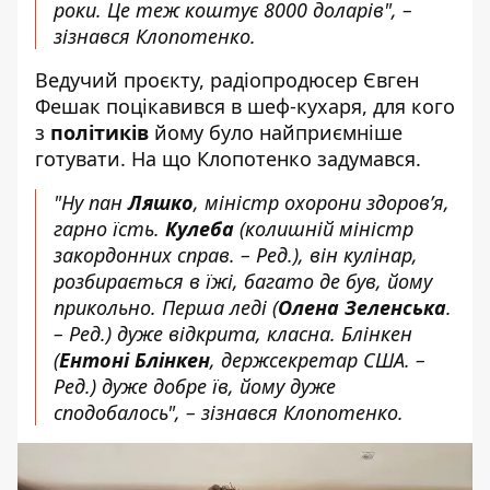
роки. Це теж коштує 8000 доларів", –
зізнався Клопотенко.
Ведучий проєкту, радіопродюсер Євген
Фешак поцікавився в шеф-кухаря, для кого
з
політиків
йому було найприємніше
готувати. На що Клопотенко задумався.
"Ну пан
Ляшко
, міністр охорони здоров’я,
гарно їсть.
Кулеба
(колишній міністр
закордонних справ. – Ред.), він кулінар,
розбирається в їжі, багато де був, йому
прикольно. Перша леді (
Олена Зеленська
.
– Ред.) дуже відкрита, класна. Блінкен
(
Ентоні Блінкен
, держсекретар США. –
Ред.) дуже добре їв, йому дуже
сподобалось", – зізнався Клопотенко.