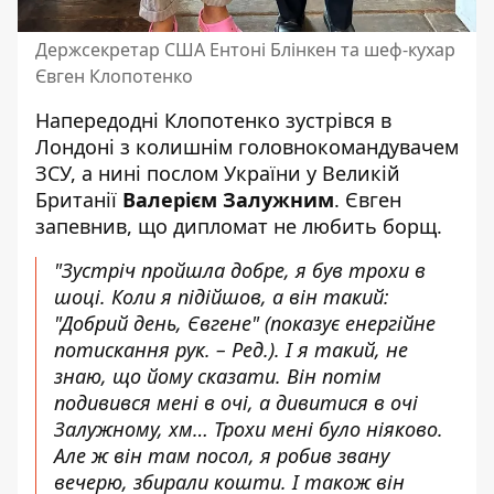
Держсекретар США Ентоні Блінкен та шеф-кухар
Євген Клопотенко
Напередодні Клопотенко зустрівся в
Лондоні з колишнім головнокомандувачем
ЗСУ, а нині послом України у Великій
Британії
Валерієм Залужним
. Євген
запевнив, що дипломат не любить борщ.
"Зустріч пройшла добре, я був трохи в
шоці. Коли я підійшов, а він такий:
"Добрий день, Євгене" (показує енергійне
потискання рук. – Ред.). І я такий, не
знаю, що йому сказати. Він потім
подивився мені в очі, а дивитися в очі
Залужному, хм… Трохи мені було ніяково.
Але ж він там посол, я робив звану
вечерю, збирали кошти. І також він