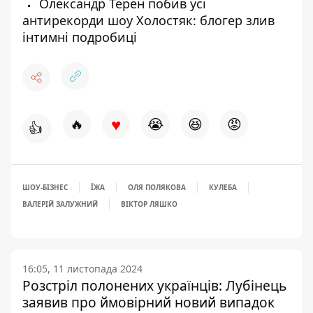
Олександр Терен побив усі
антирекорди шоу Холостяк: блогер злив
інтимні подробиці
♥
🔥
😭
😆
😡
👍
ШОУ-БІЗНЕС
ЇЖА
ОЛЯ ПОЛЯКОВА
КУЛЕБА
ВАЛЕРІЙ ЗАЛУЖНИЙ
ВІКТОР ЛЯШКО
16:05, 11 листопада 2024
Розстріл полонених українців: Лубінець
заявив про ймовірний новий випадок