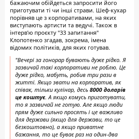
бажаючим обійдеться запросити його
приготувати ті чи інші страви. Шеф-кухар
порівняв це з корпоративами, на яких
виступають артисти та ведучі. Також в
інтерв’ю проєкту "33 запитання"
Клопотенко згадав, зокрема, імена
відомих політиків, для яких готував.
"Вечері за гонорар бувають дуже рідко. Я
зазвичай такі корпоративи не роблю. Це
дуже рідко, мабуть, робив три рази в
житті. Якщо звати на корпоратив, як
співак, тільки кулінар, десь
8000 доларів
це коштує
. А якщо комусь приготувати,
то я зазвичай не готую. Але якщо люди
прям дуже сильно просять і це важливо
для держави (якщо для держави, то це
безкоштовно), а якщо приватне
бажання, то це буває раз на один-два