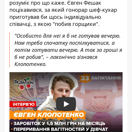
розуміє про що каже. Євген Фешак
поцікавився, за який гонорар шеф-кухар
приготував би щось індивідуально
співачці, з якою "побив горщики".
"Особисто для неї я б не готував вечерю.
Нам треба спочатку поспілкуватися, а
потім готувати вечерю. А так за гроші я
б не робив", – лаконічно зізнався
Клопотенко.
Play