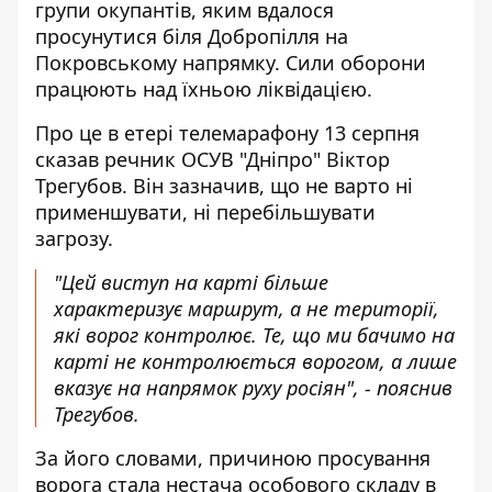
групи окупантів, яким вдалося
просунутися біля
Добропілля на
Покровському напрямку
. Сили оборони
працюють над їхньою ліквідацією.
Про це в етері телемарафону 13 серпня
сказав речник ОСУВ "Дніпро" Віктор
Трегубов. Він зазначив, що не варто ні
применшувати, ні перебільшувати
загрозу.
"Цей виступ на карті більше
характеризує маршрут, а не території,
які ворог контролює. Те, що ми бачимо на
карті не контролюється ворогом, а лише
вказує на напрямок руху росіян", - пояснив
Трегубов.
За його словами, причиною просування
ворога стала нестача особового складу в