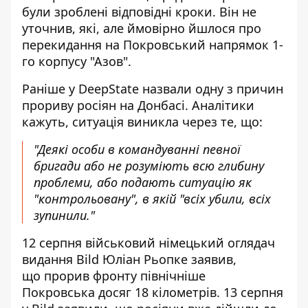
були зроблені відповідні кроки
. Він не
уточнив, які, але ймовірно йшлося про
перекидання на Покровський напрямок
1-
го корпусу "Азов"
.
Раніше у DeepState назвали
одну з причин
прориву росіян на Донбасі
. Аналітики
кажуть, ситуація виникла через те, що:
"Деякі особи в командуванні певної
бригади або не розуміють всю глибину
проблеми, або подають ситуацію як
"контрольовану", в якій "всіх убили, всіх
зупинили."
12 серпня військовий німецький оглядач
видання Bild Юліан Рьопке заявив,
що
прорив фронту північніше
Покровська
досяг 18 кілометрів. 13 серпня