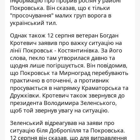
інформацію про прорив росіян у районі
Покровська
. Він сказав, що є тільки
"просочування" малих груп ворога в
український тил.
Однак також 12 серпня ветеран Богдан
Кротевич заявив про
важку ситуацію на
лінії Покровськ - Костянтинівка
. За його
слова, пекло там утворилася давно та
щодня лише погіршується. Він повідомив,
що Покровськ та Мирноград перебувають
практично в оточенні, а противник
просувається в напрямку Краматорська та
Дружківки. Кротевич також звернувся до
президента Володимира Зеленського,
щоб той звернув увагу на ситуацію.
Зеленський відреагував на заяви про
ситуацію біля Добропілля та Покровська.
12 серпня він сказав, що
для виправлення