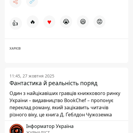
♥
🔥
😭
😆
😡
👍
ХАРКІВ
11:45, 27 жовтня 2025
Фантастика й реальність поряд
Один з найцікавіших гравців книжкового ринку
України – видавництво BookChef – пропонує
переклад роману, який зацікавить читачів
різного віку, це книга Д. Ґеблдон Чужоземка
Інформатор Україна
ЖУРНАЛІСТ