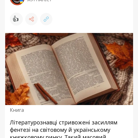
👍
Книга
Літературознавці стривожені засиллям
фентезі на світовому й українському
книжковому ринку. Такий масовий