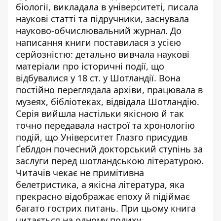
біології, викладала в університеті, писала
наукові статті та підручники, заснувала
науково-обчислювальний журнал. До
написання книги поставилася з усією
серйозністю: детально вивчала наукові
матеріали про історичні події, що
відбувалися у 18 ст. у Шотландії. Вона
постійно переглядала архіви, працювала в
музеях, бібліотеках, відвідала Шотландію.
Серія вийшла настільки якісною й так
точно передавала настрої та хронологію
подій, що Університет Глазго присудив
Ґеблдон почесний докторський ступінь за
заслуги перед шотландською літературою.
Читачів чекає не примітивна
белетристика, а якісна література, яка
прекрасно відображає епоху й підіймає
багато гострих питань. При цьому книга
читається на одному подиху.