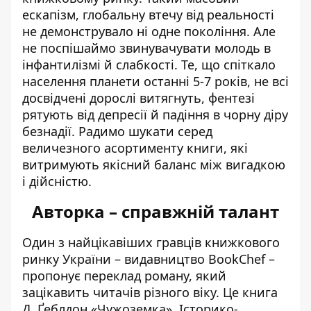
ескапізм, глобальну втечу від реальності
не демонструвало ні одне покоління. Але
не поспішаймо звинувачувати молодь в
інфантилізмі й слабкості. Те, що спіткало
населення планети останні 5-7 років, не всі
досвідчені дорослі витягнуть, фентезі
рятують від депресії й падіння в чорну діру
безнадії. Радимо шукати серед
величезного асортименту книги, які
витримують якісний баланс між вигадкою
і дійсністю.
Авторка – справжній талант
Один з найцікавіших гравців книжкового
ринку України –
видавництво BookChef
–
пропонує переклад роману, який
зацікавить читачів різного віку. Це книга
Д. Ґеблдон «Чужоземка». Історико-