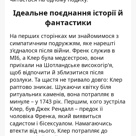
Ідеальне поєднання історії й
фантастики
На перших сторінках ми знайомимося з
симпатичним подружжям, яке нарешті
з’єдналося після війни. Френк служив в
МI6, а Клер була медсестрою, вони
приїхали на Шотландське високогір'я,
щоб відпочити й зблизитися після
розлуки. Та щастя не тривало довго: Клер
раптово зникає. Шукаючи квітку біля
ритуальних каменів, вона потрапляє в
минуле – у 1743 рік. Першим, кого зустріла
Клер, був Джек Рендалл – предок її
чоловіка Френка, який виявиться
садистом і бісексуалом. Намагаючись
втекти від нього, Клер потрапляє до