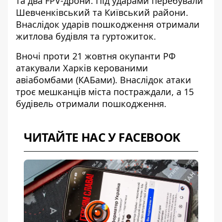
та два FPV-дрони
. Під ударами перебували
Шевченківський та Київський райони.
Внаслідок ударів пошкодження отримали
житлова будівля та гуртожиток.
Вночі проти 21 жовтня
окупанти РФ
атакували Харків керованими
авіабомбами (КАБами)
. Внаслідок атаки
троє мешканців міста постраждали, а 15
будівель отримали пошкодження.
ЧИТАЙТЕ НАС У FACEBOOK