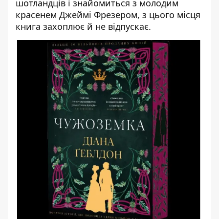
шотландців і знайомиться з молодим
красенем Джеймі Фрезером, з цього місця
книга захоплює й не відпускає.