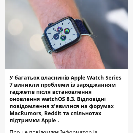
У багатьох власників Apple Watch Series
7 виникли проблеми із заряджанням
гаджетів після встановлення
оновлення watchOS 8.3. Відповідні
повідомлення з'явилися на
форумах
MacRumors
,
Reddit
та
спільнотах
підтримки
Apple
.
Про це повідомляє
Інформатор
із