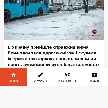
В Україну прийшла справжня зима.
Вона засипала дороги снігом і скувала
їх крижаною кіркою, сповільнивши чи
навіть зупинивши рух у багатьох містах
країни.
Інформатор
зібрав оперативну
Головна
Актуально
Україна на часі
Youtube
інформацію про те, в якому стані зараз
Інформатор у
перебувають траси у великих містах, і чи
Завантажити
телефоні
👉
можна по них проїхати.
Рятувальники попередили
про