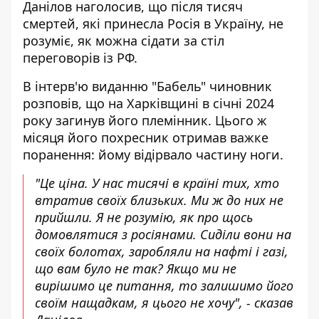
Данілов наголосив, що
після тисяч
смертей, які принесла Росія в Україну
, не
розуміє, як можна сідати за стіл
переговорів із РФ.
В інтерв'ю виданню "Бабель" чиновник
розповів, що на Харківщині в січні 2024
року
загинув його племінник
. Цього ж
місяця його похресник отримав важке
поранення: йому відірвало частину ноги.
"Це ціна. У нас тисячі в країні тих, хто
втратив своїх близьких. Ми ж до них не
прийшли. Я не розумію, як про щось
домовлятися з росіянами. Сиділи вони на
своїх болотах, заробляли на нафті і газі,
що вам було не так? Якщо ми не
вирішимо це питання, то залишимо його
своїм нащадкам, я цього не хочу", - сказав