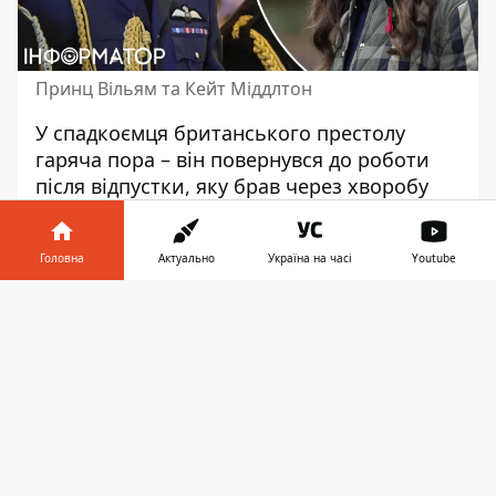
Принц Вільям та Кейт Міддлтон
У спадкоємця британського престолу
гаряча пора – він повернувся до роботи
після відпустки, яку брав через
хворобу
дружини. Крім того, Вільям взяв на себе
частину зобов'язань короля Чарльза III, у
Головна
Актуально
Україна на часі
Youtube
якого діагностували онкологічне
захворювання. Нещодавно принц провів
Інформатор у
Завантажити
церемонію нагородження у Віндзорському
телефоні
👉
замку від імені вінценосного батька.
Однією з нагороджених виявилася
Патрісія Спрюс, її відзначили
за роботу
щодо підбору іноземних медиків
для
Національної служби охорони здоров'я