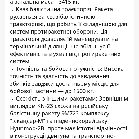
а загальна маса - 3415 кг.
Квазібалістична траєкторія: Ракета
рухається за квазібалістичною
траєкторією, що робить її складнішою для
систем протиракетної оборони. Ця
траєкторія дозволяє їй маневрувати на
термінальній ділянці, що збільшує її
ефективність в ухилі від протиракетних
систем.
Точність та бойова потужність: Висока
точність та здатність до завдавання
збитків завдяки достатньому місцю для
бойової частини — до 1500 кг.
Схожість з іншими ракетами: Зовнішнім
виглядом KN-23 схожа на російську
балістичну ракету 9М723 комплексу
"Іскандер-М" та південнокорейську
Hyunmoo-2B, проте має істотні відмінності
в конструкції двигуна та транспортно-