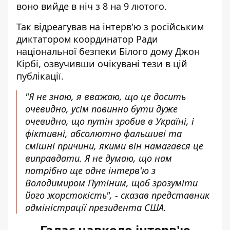
воно вийде в ніч з 8 на 9 лютого.
Так відреагував на інтерв'ю з російським
диктатором координатор Ради
національної безпеки Білого дому Джон
Кірбі, озвучивши
очікувані тези в цій
публікації
.
"Я не знаю, я вважаю, що це досить
очевидно, усім повинно бути дуже
очевидно, що путін зробив в Україні, і
фіктивні, абсолютно фальшиві та
смішні причини, якими він намагався це
виправдати. Я не думаю, що нам
потрібно ще одне інтерв'ю з
Володимиром Путіним, щоб зрозуміти
його жорстокість", - сказав представник
адміністрації президента США.
Галас навколо інтерв'ю