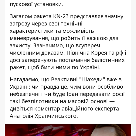
пускової установки.
Загалом ракета KN-23 представляє значну
загрозу через свої технічні
характеристики та можливість
маневрування, що робить її важкою для
захисту. Зазначимо, що в
супереч
численним доказам, Північна Корея та рф і
досі заперечують постачання балістичних
ракет, щоб бити ними по Україні.
Нагадаємо, що Реактивні "Шахеди" вже в
Україні: чи правда це, чим вони особливо
небезпечні і чи буде Іран передавати росії
такі безпілотники на масовій основі —
дивіться коментар авіаційного експерта
Анатолія Храпчинського.