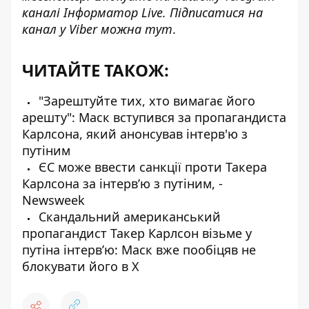
каналі
Інформатор Live
. Підписатися на
канал у Viber можна
тут
.
ЧИТАЙТЕ ТАКОЖ:
"Зарештуйте тих, хто вимагає його
арешту": Маск вступився за пропагандиста
Карлсона, який анонсував інтерв'ю з
путіним
ЄС може ввести санкції проти Такера
Карлсона за інтервʼю з путіним, -
Newsweek
Скандальний американський
пропагандист Такер Карлсон візьме у
путіна інтерв’ю: Маск вже пообіцяв не
блокувати його в X