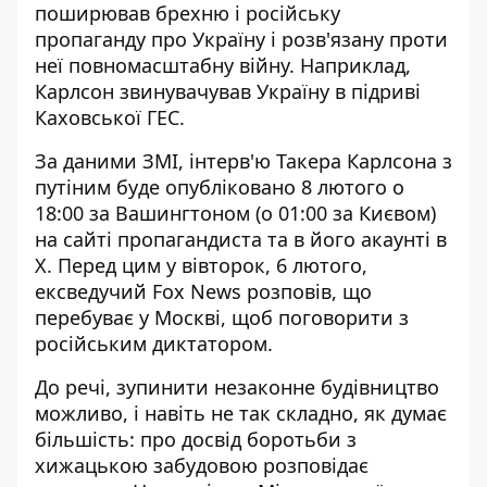
поширював брехню і російську
пропаганду про Україну і розв'язану проти
неї повномасштабну війну. Наприклад,
Карлсон звинувачував Україну в підриві
Каховської ГЕС.
За даними ЗМІ,
інтерв'ю Такера Карлсона з
путіним
буде опубліковано 8 лютого о
18:00 за Вашингтоном (о 01:00 за Києвом)
на сайті пропагандиста та в його акаунті в
X. Перед цим у вівторок, 6 лютого,
ексведучий Fox News розповів, що
перебуває у Москві, щоб поговорити з
російським диктатором.
До речі, зупинити незаконне будівництво
можливо, і навіть не так складно, як думає
більшість: про досвід боротьби з
хижацькою забудовою розповідає