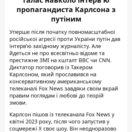
пропагандиста Карлсона з
путіним
Уперше після початку повномасштабної
російської агресії проти України
путін дав
інтерв'ю західному журналісту
. Але
йдеться не про всесвітньо відоме та
престижне ЗМІ на кшталт BBC чи CNN.
Диктатор поговорив із Такером
Карлсоном, який прославився на
консервативному американському
телеканалі Fox News завдяки своїм вкрай
правим поглядам і любові до теорій
змови.
Карлсон пішов із телеканала Fox News у
квітні 2023 року, після чого запустив у
соцмережі X своє шоу. Він неодноразово