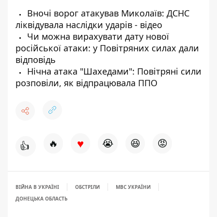
Вночі ворог атакував Миколаїв: ДСНС
ліквідувала наслідки ударів - відео
Чи можна вирахувати дату нової
російської атаки: у Повітряних силах дали
відповідь
Нічна атака "Шахедами": Повітряні сили
розповіли, як відпрацювала ППО
♥
🔥
😭
😆
😡
👍
ВІЙНА В УКРАЇНІ
ОБСТРІЛИ
МВС УКРАЇНИ
ДОНЕЦЬКА ОБЛАСТЬ