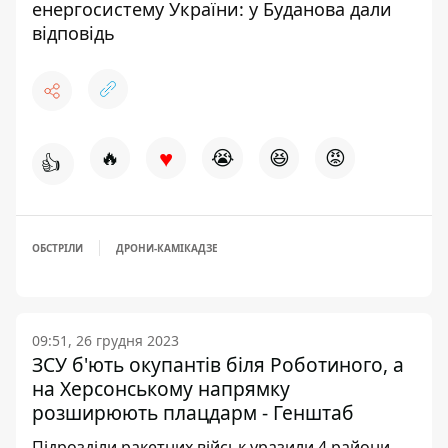
енергосистему України: у Буданова дали
відповідь
♥
🔥
😭
😆
😡
👍
ОБСТРІЛИ
ДРОНИ-КАМІКАДЗЕ
09:51, 26 грудня 2023
ЗСУ б'ють окупантів біля Роботиного, а
на Херсонському напрямку
розширюють плацдарм - Генштаб
Підрозділи ракетних військ уразили 4 райони