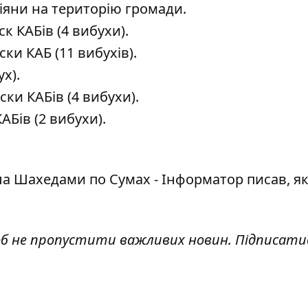
сіяни на територію громади.
к КАБів (4 вибухи).
ки КАБ (11 вибухів).
х).
ки КАБів (4 вибухи).
АБів (2 вибухи).
ила Шахедами по Сумах - Інформатор писав,
як
об не пропустити важливих новин. Підписати