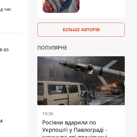
ід час
БІЛЬШЕ АВТОРІВ
ПОПУЛЯРНЕ
8-60
19:36
и
Росіяни вдарили по
Укрпошті у Павлограді -