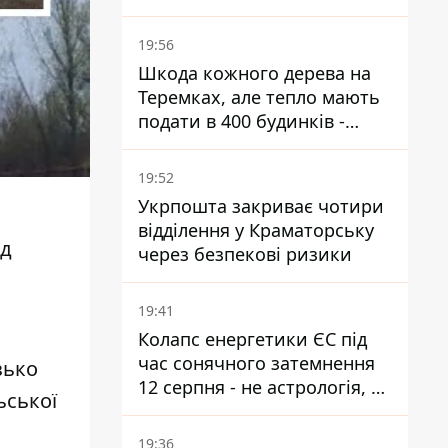
не підтверджений
19:56
Шкода кожного дерева на
Теремках, але тепло мають
подати в 400 будинків -
депутатка Київради
19:52
Укрпошта закриває чотири
відділення у Краматорську
ід
через безпекові ризики
19:41
Колапс енергетики ЄС під
час сонячного затемнення
зько
12 серпня - не астрологія, у
ьської
Брюсселі готуються до
екстрених заходів
19:36