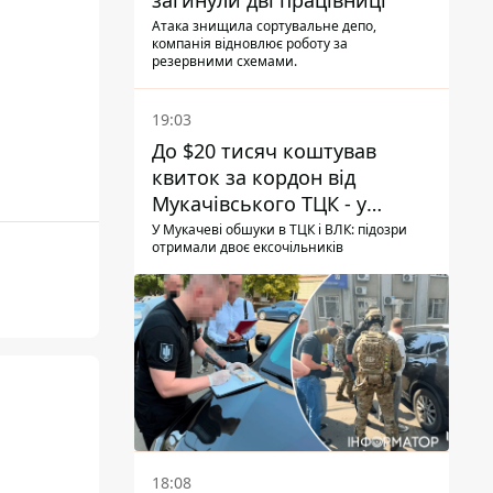
загинули дві працівниці
Атака знищила сортувальне депо,
компанія відновлює роботу за
резервними схемами.
19:03
До $20 тисяч коштував
квиток за кордон від
Мукачівського ТЦК - у
гучній справі перші підозри
У Мукачеві обшуки в ТЦК і ВЛК: підозри
отримали двоє ексочільників
отримали двоє колишніх
керівників
18:08