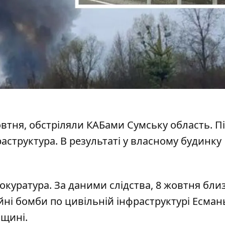
овтня,
обстріляли КАБами Сумську область
. П
структура. В результаті у власному будинку
куратура. За даними слідства, 8 жовтня бли
ійні бомби
по цивільній інфраструктурі Есман
щині.