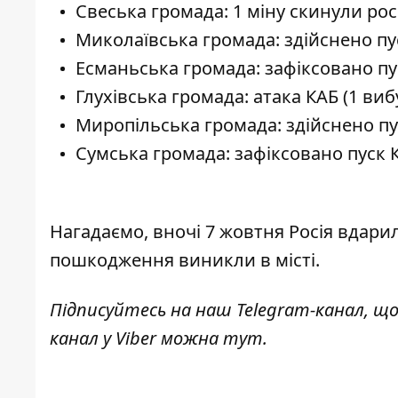
Свеська громада: 1 міну скинули ро
Миколаївська громада: здійснено пус
Есманьська громада: зафіксовано пус
Глухівська громада: атака КАБ (1 вибу
Миропільська громада: здійснено пус
Сумська громада: зафіксовано пуск К
Нагадаємо, вночі 7 жовтня Росія вдар
пошкодження виникли в місті
.
Підписуйтесь на наш
Telegram-канал
, щ
канал у Viber можна
тут
.