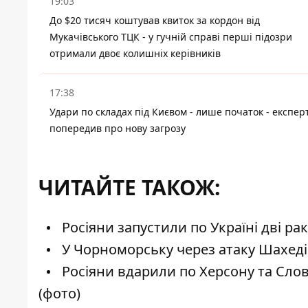
19:03
До $20 тисяч коштував квиток за кордон від
Мукачівського ТЦК - у гучній справі перші підозри
отримали двоє колишніх керівників
17:38
Удари по складах під Києвом - лише початок - експер
попередив про нову загрозу
ЧИТАЙТЕ ТАКОЖ:
Росіяни запустили по Україні дві ра
У Чорноморську через атаку Шахедів
Росіяни вдарили по Херсону та Слов’
(фото)