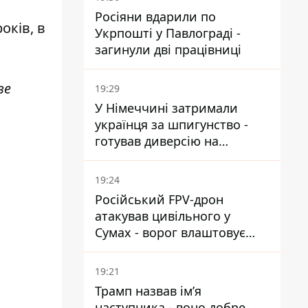
Росіяни вдарили по
оків, в
Укрпошті у Павлограді -
загинули дві працівниці
ве
19:29
У Німеччині затримали
українця за шпигунство -
готував диверсію на
військовому підприємстві
19:24
Російський FPV-дрон
атакував цивільного у
Сумах - ворог влаштовує
полювання на людей у
містах
19:21
Трамп назвав імʼя
наступника - воно добре