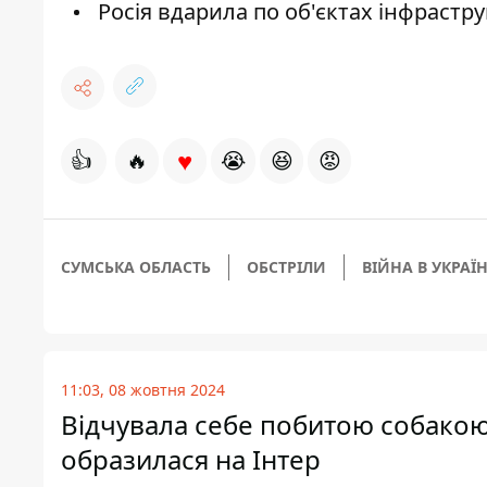
Росія вдарила по об'єктах інфрастру
♥
👍
🔥
😭
😆
😡
СУМСЬКА ОБЛАСТЬ
ОБСТРІЛИ
ВІЙНА В УКРАЇН
11:03, 08 жовтня 2024
Відчувала себе побитою собакою
образилася на Інтер