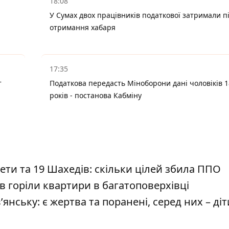
18:08
У Сумах двох працівників податкової затримали п
отримання хабаря
17:35
т
Податкова передасть Міноборони дані чоловіків 1
років - постанова Кабміну
кети та 19 Шахедів: скільки цілей збила ППО
 горіли квартири в багатоповерхівці
янську: є жертва та поранені, серед них – діт