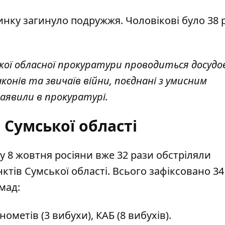
нку загинуло подружжя. Чоловікові було 38 р
кої обласної прокуратури проводиться досудо
онів та звичаїв війни, поєднані з умисним
 заявили в прокуратурі.
 Сумської області
у 8 жовтня росіяни вже 32 рази обстріляли
ктів Сумської області. Всього зафіксовано 34
мад:
ометів (3 вибухи), КАБ (8 вибухів).