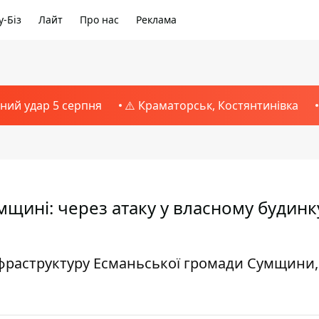
-Біз
Лайт
Про нас
Реклама
тний удар 5 серпня
⚠️ Краматорськ, Костянтинівка
щині: через атаку у власному будинк
нфраструктуру Есманьської громади Сумщини,