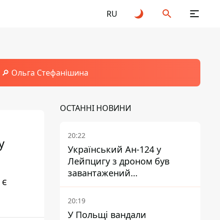
RU
🔎 Ольга Стефанішина
ОСТАННІ НОВИНИ
20:22
у
Український Ан-124 у
Лейпцигу з дроном був
завантажений
 є
боєприпасами
20:19
У Польщі вандали