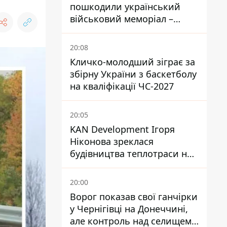
пошкодили український
військовий меморіал –
посольство відреагувало
20:08
Кличко-молодший зіграє за
збірну України з баскетболу
на кваліфікації ЧС-2027
20:05
KAN Development Ігоря
Ніконова зреклася
будівництва теплотраси на
Теремках
20:00
Ворог показав свої ганчірки
у Чернігівці на Донеччині,
але контроль над селищем