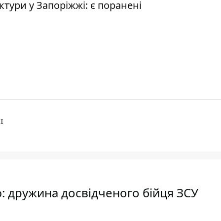
ктури у Запоріжжі: є поранені
І
: дружина досвідченого бійця ЗСУ