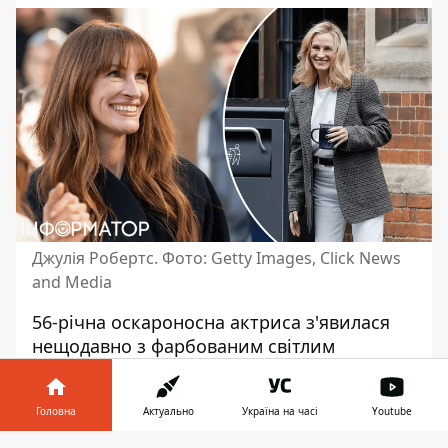
Джулія Робертс. Фото: Getty Images, Click News
and Media
56-річна оскароносна актриса
з'явилася
нещодавно з фарбованим світлим
волоссям на зйомках фільму «Після
полювання» з режисером Лукою
Головна
Актуально
Україна на часі
Youtube
Гуаданьїно в Кембриджі, Англія. Під час
зйомок Джулія спочатку носила сірий