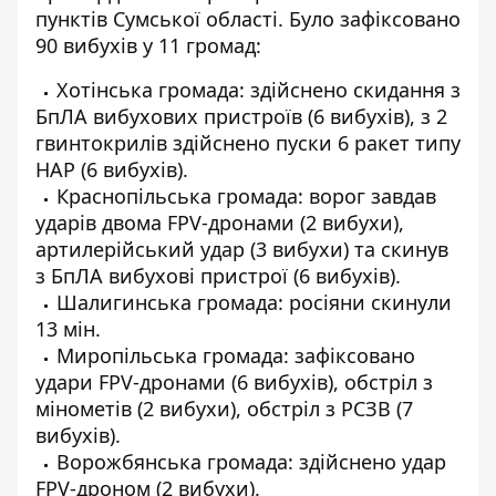
пунктів Сумської області. Було зафіксовано
90 вибухів у 11 громад:
Хотінська громада: здійснено скидання з
БпЛА вибухових пристроїв (6 вибухів), з 2
гвинтокрилів здійснено пуски 6 ракет типу
НАР (6 вибухів).
Краснопільська громада: ворог завдав
ударів двома FPV-дронами (2 вибухи),
артилерійський удар (3 вибухи) та скинув
з БпЛА вибухові пристрої (6 вибухів).
Шалигинська громада: росіяни скинули
13 мін.
Миропільська громада: зафіксовано
удари FPV-дронами (6 вибухів), обстріл з
мінометів (2 вибухи), обстріл з РСЗВ (7
вибухів).
Ворожбянська громада: здійснено удар
FPV-дроном (2 вибухи).