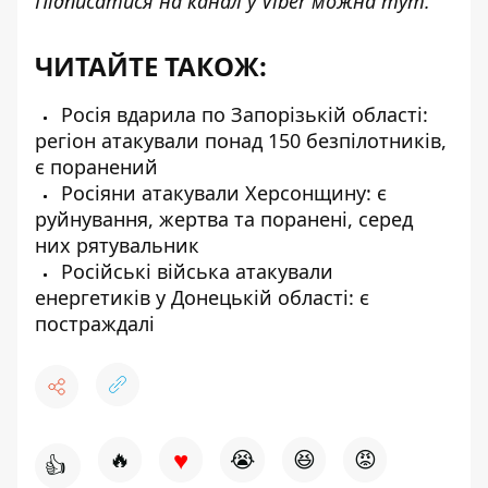
Підписатися на канал у Viber можна
тут
.
ЧИТАЙТЕ ТАКОЖ:
Росія вдарила по Запорізькій області:
регіон атакували понад 150 безпілотників,
є поранений
Росіяни атакували Херсонщину: є
руйнування, жертва та поранені, серед
них рятувальник
Російські війська атакували
енергетиків у Донецькій області: є
постраждалі
♥
🔥
😭
😆
😡
👍