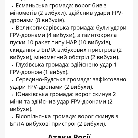
Есманьська громада: ворог бив з
мінометів (2 вибухи), здійснив удари FPV-
дронами (8 вибухів).
Великописарівська громада: були удари
FPV-дронами (4 вибухи), з гвинтокрила
пуски 10 ракет типу НАР (10 вибухів),
скидання з БпЛА вибухових пристроїв (2
вибухи), мінометний обстріл (2 вибухи).
Глухівська громада: здійснено удар 1
FPV-дроном (1 вибух).
Середино-Будська громада: зафіксовано
удари FPV-дронами (2 вибухи).
Юнаківська громада: ворог скинув 2
міни та здійснив удар FPV-дронами (2
вибухи).
Білопільська громада: ворог скинув з
БпЛА вибухові пристрої (2 вибухи).
Атаки Росії