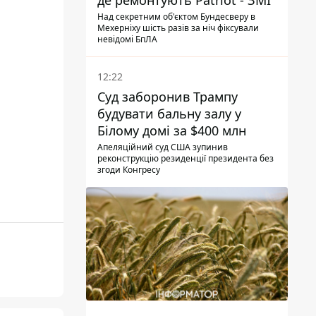
де ремонтують Patriot - ЗМІ
Над секретним об'єктом Бундесверу в
Мехерніху шість разів за ніч фіксували
невідомі БпЛА
12:22
Суд заборонив Трампу
будувати бальну залу у
Білому домі за $400 млн
Апеляційний суд США зупинив
реконструкцію резиденції президента без
згоди Конгресу