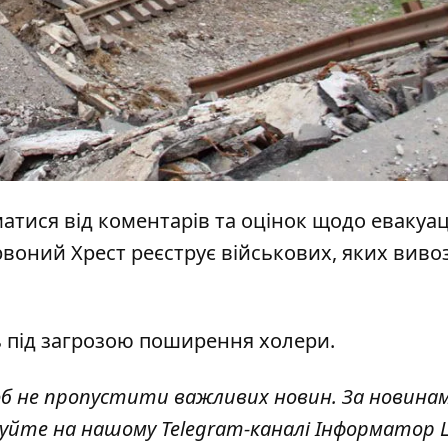
тися від коментарів та оцінок щодо евакуац
ервоний Хрест
реєструє військових, яких виво
ь
під загрозою поширення холери
.
об не пропустити важливих новин. За новина
куйте на нашому Telegram-каналі
Інформатор L