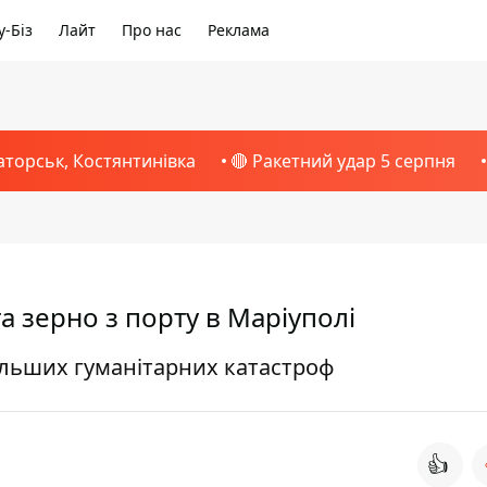
-Біз
Лайт
Про нас
Реклама
аторськ, Костянтинівка
🔴 Ракетний удар 5 серпня
а зерно з порту в Маріуполі
більших гуманітарних катастроф
👍