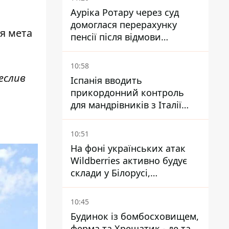
Ауріка Ротару через суд
домоглася перерахунку
ня мета
пенсії після відмови
Пенсійного фонду
10:58
реслив
Іспанія вводить
прикордонний контроль
для мандрівників з Італії
через міграційний конфлікт
10:51
На фоні українських атак
Wildberries активно будує
склади у Білорусі,
Казахстані, Узбекистані
10:45
Будинок із бомбосховищем,
ферма та Хрещатик - де та