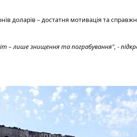
онів доларів – достатня мотивація та справж
світ – лише знищення та пограбування", - підк