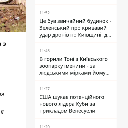
11:52
Це був звичайний будинок -
Зеленський про кривавий
удар дронів по Київщині, де
загинули дідусь, бабуся та їх
 з
малолітній онук
11:46
В горили Тоні з Київського
зоопарку іменини - за
людськими мірками йому
вже понад 90 років
11:27
ня
США шукає потенційного
нового лідера Куби за
прикладом Венесуели
ії
11:20