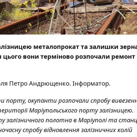
залізницею металопрокат та залишки зерна
ля цього вони терміново розпочали ремонт
оля Петро Андрющенко.
Інформатор
.
ти порту, окупанти розпочали спробу вивезен
ериторії Маріупольського порту залізницею.
у залізничного полотна в Маріуполі та станц
часну спробу відновлення залізничних колій