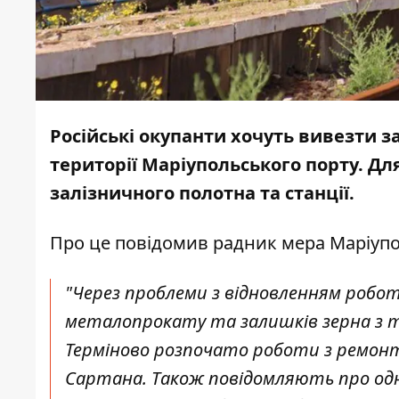
Російські окупанти хочуть вивезти 
території Маріупольського порту. Д
залізничного полотна та станції.
Про це
повідомив
радник мера Маріуп
"Через проблеми з відновленням робо
металопрокату та залишків зерна з т
Терміново розпочато роботи з ремонт
Сартана. Також повідомляють про одно