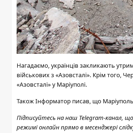
Нагадаємо, українців
закликають утрима
військових
з «Азовсталі». Крім того, Ч
«Азовсталі»
у Маріуполі.
Також І
нформатор
писав, що Маріупол
Підписуйтесь на наш
Telegram-канал
, щ
режимі онлайн прямо в месенджері слід