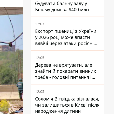
будувати бальну залу у
Білому домі за $400 млн
12:07
Експорт пшениці з України
у 2026 році може впасти
вдвічі через атаки росіян по
портах
12:05
Дерева не врятувати, але
знайти й покарати винних
треба - головні питання і
висновки з конфлікту на
Теремках
12:05
Соломія Вітвіцька зізналася,
чи залишиться в Києві після
народження дитини