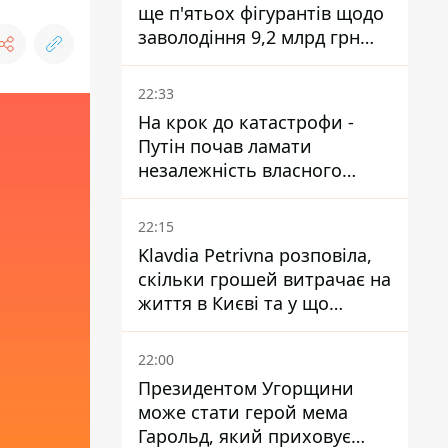
ще п'ятьох фігурантів щодо
заволодіння 9,2 млрд грн
ПриватБанку скерували до
суду
22:33
На крок до катастрофи -
Путін почав ламати
незалежність власного
Центробанку, змусивши
знизити базову ставку
22:15
Klavdia Petrivna розповіла,
скільки грошей витрачає на
життя в Києві та у що
вкладає мільйони
22:00
Президентом Угорщини
може стати герой мема
Гарольд, який приховує