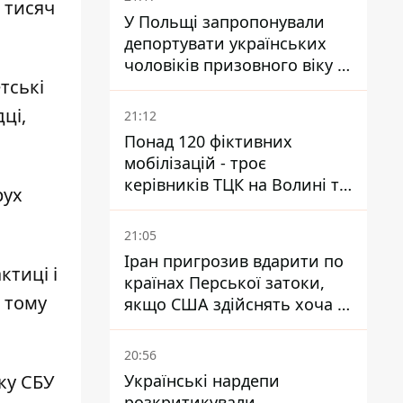
 тисяч
У Польщі запропонували
депортувати українських
чоловіків призовного віку -
тські
кого це може торкнутися
ці,
21:12
Понад 120 фіктивних
мобілізацій - троє
керівників ТЦК на Волині та
рух
Буковині отримали підозри
за фейкові звіти
21:05
Іран пригрозив вдарити по
ктиці і
країнах Перської затоки,
в тому
якщо США здійснять хоча б
одну атаку - Reuters
20:56
Українські нардепи
ку СБУ
розкритикували