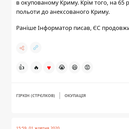
в окупованому Криму. Крім того,
на 65 
польоти до анексованого Криму.
Раніше
Інформатор
писав,
ЄС продовжив
♥
👍
🔥
😭
😆
😡
ГІРКІН (СТРЄЛКОВ)
ОКУПАЦІЯ
15:59, 01 жовтня 2020