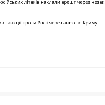
російських літаків наклали арешт
через незак
 санкції проти Росії
через анексію Криму.