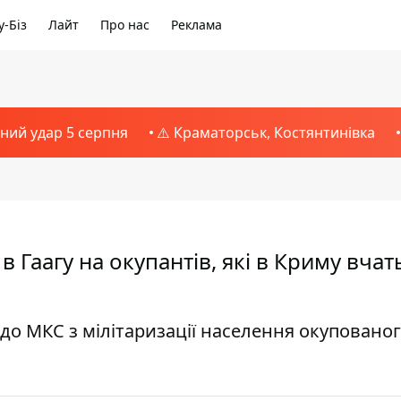
-Біз
Лайт
Про нас
Реклама
тний удар 5 серпня
⚠️ Краматорськ, Костянтинівка
 Гаагу на окупантів, які в Криму вчат
 до МКС з мілітаризації населення окуповано