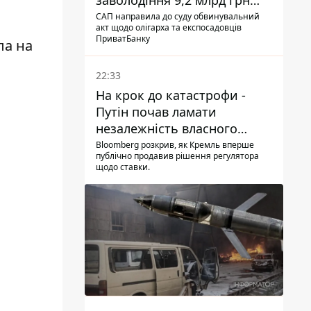
заволодіння 9,2 млрд грн
ПриватБанку скерували до
САП направила до суду обвинувальний
акт щодо олігарха та експосадовців
суду
ПриватБанку
ла на
22:33
На крок до катастрофи -
Путін почав ламати
незалежність власного
Центробанку, змусивши
Bloomberg розкрив, як Кремль вперше
публічно продавив рішення регулятора
знизити базову ставку
щодо ставки.