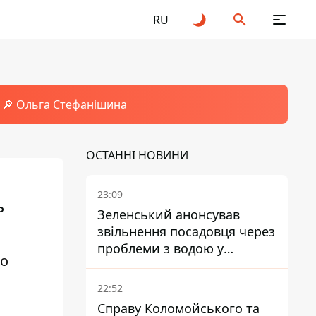
RU
🔎 Ольга Стефанішина
ОСТАННІ НОВИНИ
23:09
ь
Зеленський анонсував
звільнення посадовця через
проблеми з водою у
го
Марганці
22:52
Справу Коломойського та