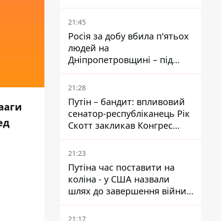
біль – він очолив народне
голосування
21:45
Росія за добу вбила п'ятьох
людей на
Дніпропетровщині – під
ударами опинилися п'ять
районів області
21:28
Путін – бандит: впливовий
ааги
сенатор-республіканець Рік
ед
Скотт закликав Конгрес
притягнути РФ до
відповідальності за війну в
21:23
Україні
Путіна час поставити на
коліна - у США назвали
шлях до завершення війни -
National Security Journal
21:17