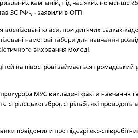
призовних кампаній, під час яких не менше 25
ав ЗС РФ», - заявили в ОГП.
 воєнізовані класи, при дитячих садках-каде
лізовані наметові табори для навчання розвід
ріотичного виховання молоді.
дітей на півострові займається громадський 
 прокурора МУС викладені факти навчання та
го стрілецької зброї, стрільбі, які проводять 
ловики повідомили про
підозрі екс-співробітни