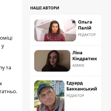
НАШІ АВТОРИ
Ольга
Палій
РЕДАКТОР
оміці
 у
Ліна
Кіндратюк
ADMIN
пу та
Едуард
х
Бакканський
татньо.
РЕДАКТОР