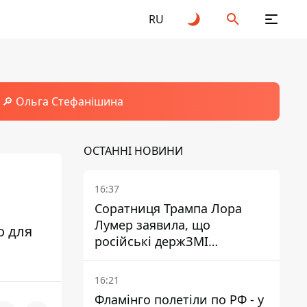
RU
🔎 Ольга Стефанішина
ОСТАННІ НОВИНИ
16:37
Соратниця Трампа Лора
Лумер заявила, що
о для
російські держЗМІ
розгорнули проти неї
пропагандистську кампанію
16:21
Фламінго полетіли по РФ - у