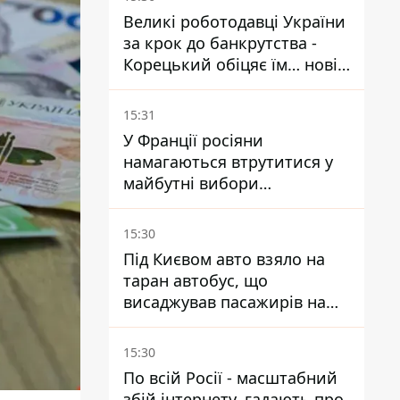
Великі роботодавці України
за крок до банкрутства -
Корецький обіцяє їм… нові
склади
15:31
У Франції росіяни
намагаються втрутитися у
майбутні вибори
президента завдяки ботам
15:30
Під Києвом авто взяло на
таран автобус, що
висаджував пасажирів на
зупинці - пасажирка в
лікарні
15:30
По всій Росії - масштабний
збій інтернету, гадають про