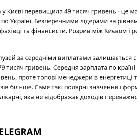
у Києві перевищила 49 тисяч гривень - це м
по Україні
. Безперечними лідерами за рівне
-фахівці та фінансисти. Розрив між Києвом і 
алузей за середніми виплатами залишається 
9 тисяч гривень. Середня зарплата по країні у
ивень
, проте топові менеджери в енергетиці 
ів більше. Саме такі полярні значення і фо
лікарні, яка не відображає доходів переважно
TELEGRAM