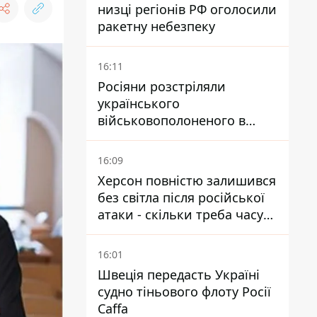
низці регіонів РФ оголосили
ракетну небезпеку
16:11
Росіяни розстріляли
українського
військовополоненого в
районі Мирного на
Донеччині
16:09
Херсон повністю залишився
без світла після російської
атаки - скільки треба часу
на відновлення
16:01
Швеція передасть Україні
судно тіньового флоту Росії
Caffa