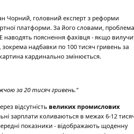
слан Чорний, головний експерт з реформи
ертної платформи. За його словами, проблем
E
наводять пояснення фахівця - якщо вилучит
 зокрема надбавки по 100 тисяч гривень за
 картина кардинально змінюється.
жчою за 20 тисяч гривень."
Через відсутність
великих промислових
ьні зарплати коливаються в межах 6-12 тися
і середні показники - відображають щоденну