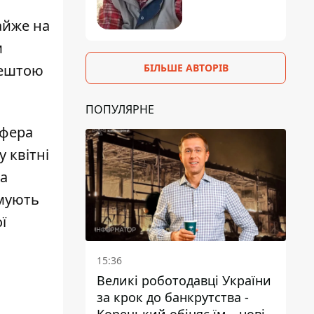
айже на
м
БІЛЬШЕ АВТОРІВ
рештою
ПОПУЛЯРНЕ
сфера
 квітні
та
рмують
ї
15:36
Великі роботодавці України
за крок до банкрутства -