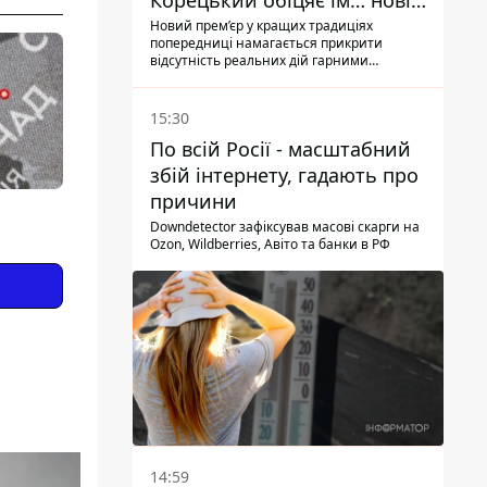
Корецький обіцяє їм… нові
склади
Новий прем’єр у кращих традиціях
попередниці намагається прикрити
відсутність реальних дій гарними
словами
15:30
По всій Росії - масштабний
збій інтернету, гадають про
причини
Downdetector зафіксував масові скарги на
Ozon, Wildberries, Авіто та банки в РФ
14:59