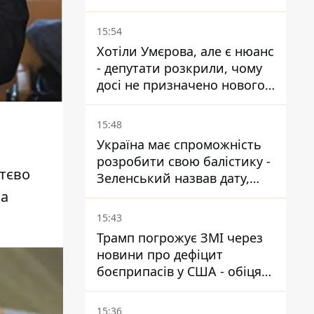
15:54
Хотіли Умєрова, але є нюанс
- депутати розкрили, чому
досі не призначено нового
посла у США
15:48
Україна має спроможність
розробити свою балістику -
тєво
Зеленський назвав дату,
коли вона з'явиться
та
15:43
Трамп погрожує ЗМІ через
новини про дефіцит
боєприпасів у США - обіцяє
знайти і ув’язнити всіх
15:36