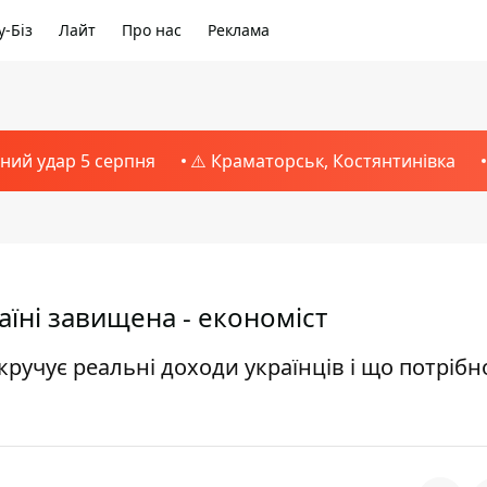
-Біз
Лайт
Про нас
Реклама
тний удар 5 серпня
⚠️ Краматорськ, Костянтинівка
аїні завищена - економіст
ручує реальні доходи українців і що потрібн