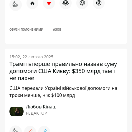
♥
🔥
😭
😆
😡
👍
ОБМІН ПОЛОНЕНИМИ
АЗОВ
15:02, 22 лютого 2025
Трамп вперше правильно назвав суму
допомоги США Києву: $350 млрд там і
не пахне
США передали Україні військової допомоги на
трохи менше, ніж $100 млрд
Любов Кінаш
РЕДАКТОР
👍