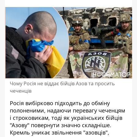
Чому Росія не віддає бійців Азов та просить
чеченців
Росія вибірково підходить до обміну
полоненими, надаючи перевагу чеченцям
і строковикам, тоді як українських
бійців
"Азову" повернути
значно складніше.
Кремль уникає звільнення "азовців",