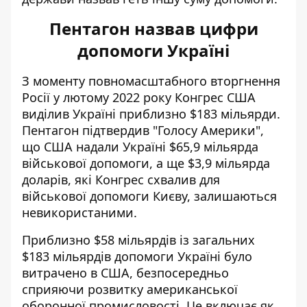
Пентагон назвав цифри
допомоги Україні
З моменту повномасштабного вторгнення
Росії у лютому 2022 року Конгрес США
виділив Україні приблизно $183 мільярди.
Пентагон підтвердив
"Голосу Америки",
що США надали Україні $65,9 мільярда
військової допомоги, а ще $3,9 мільярда
доларів, які Конгрес схвалив для
військової допомоги Києву, залишаються
невикористаними.
Приблизно $58 мільярдів із загальних
$183 мільярдів допомоги Україні було
витрачено в США, безпосередньо
сприяючи розвитку американської
оборонної промисловості. Це включає як