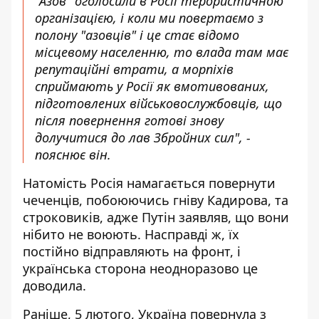
"Азов" оголосили в Росії терористичною
організацією, і коли ми повертаємо з
полону "азовців" і це стає відомо
місцевому населенню, то влада там має
репутаційні втрати, а морпіхів
сприймають у Росії як вмотивованих,
підготовлених військовослужбовців, що
після повернення готові знову
долучитися до лав Збройних сил", -
пояснює він.
Натомість Росія намагається повернути
чеченців, побоюючись гніву Кадирова, та
строковиків, адже Путін заявляв, що вони
нібито не воюють. Насправді ж, їх
постійно відправляють на фронт, і
українська сторона неодноразово це
доводила.
Раніше, 5 лютого, Україна повернула з