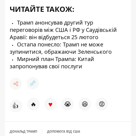
ЧИТАЙТЕ ТАКОЖ:
Трамп анонсував другий тур
переговорів між США і РФ у Саудівській
Аравії: він відбудеться 25 лютого
Остапа понесло: Трамп не може
зупинитися, ображаючи Зеленського
Мирний план Трампа: Китай
запропонував свої послуги
♥
🔥
😭
😆
😡
👍
ДОНАЛЬД ТРАМП
ДОПОМОГА ВІД США