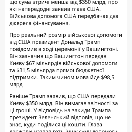
що сума втричі менша від $350 млрд, про
які напередодні заявив глава США.
Військова допомога США передбачає два
джерела фінансування.
Про
реальний розмір
військової допомоги
від США президент Дональд Трамп
повідомив в ході церемонії у Вашингтоні.
Він зазначив що Вашингтон передав
Києву $67 мільярдів військової допомоги
та $31,5 мільярда прямої бюджетної
підтримки. Таким чином мова йде $98,5
млрд.
Раніше Трамп заявив, що
США передали
Києву $350 млрд
. Він вимагав звітності за
ці гроші. У відповідь на закиди Трампа
президент Зеленський відповів, що не
знає, куди поділися ці кошти. Глава
держави назвав геть іншу суму допомоги.