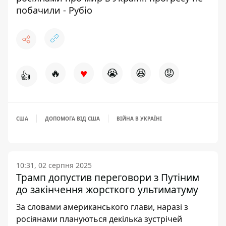
побачили - Рубіо
♥
🔥
😭
😆
😡
👍
США
ДОПОМОГА ВІД США
ВІЙНА В УКРАЇНІ
10:31, 02 серпня 2025
Трамп допустив переговори з Путіним
до закінчення жорсткого ультиматуму
За словами американського глави, наразі з
росіянами плануються декілька зустрічей