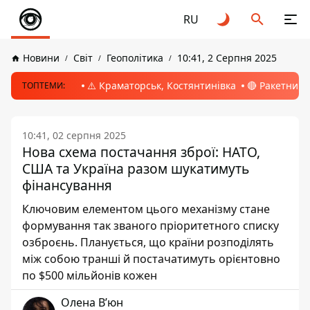
RU
Новини
Світ
Геополітика
10:41, 2 Серпня 2025
⚠️ Краматорськ, Костянтинівка
🔴 Ракетний 
ТОПТЕМИ:
10:41, 02 серпня 2025
Нова схема постачання зброї: НАТО,
США та Україна разом шукатимуть
фінансування
Ключовим елементом цього механізму стане
формування так званого пріоритетного списку
озброєнь. Планується, що країни розподілять
між собою транші й постачатимуть орієнтовно
по $500 мільйонів кожен
Олена Вʼюн