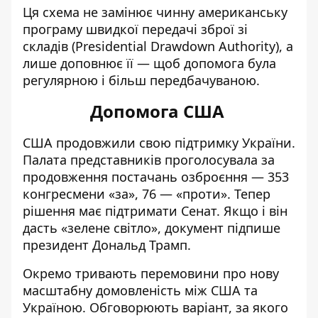
Ця схема не замінює чинну американську
програму швидкої передачі зброї зі
складів (Presidential Drawdown Authority), а
лише доповнює її — щоб допомога була
регулярною і більш передбачуваною.
Допомога США
США продовжили свою підтримку України.
Палата представників проголосувала за
продовження постачань озброєння
— 353
конгресмени «за», 76 — «проти». Тепер
рішення має підтримати Сенат. Якщо і він
дасть «зелене світло», документ підпише
президент Дональд Трамп.
Окремо тривають перемовини про нову
масштабну домовленість між США та
Україною. Обговорюють варіант, за якого