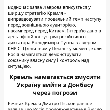
Водночас заява Лаврова вписується у
ширшу стратегію Кремля -
виправдовувати провальний темп наступу
перед зовнішньою аудиторією,
насамперед перед Китаєм. Інтерв'ю дано
в
день офіційної зустрічі
російського
диктатора Володимира Путіна з лідером
КНР Сі Цзіньпіном у Пекіні - у момент, коли
Росія намагається демонструвати
союзнику власну силу і контроль над
ситуацією.
Кремль намагається змусити
Україну вийти з Донбасу
через погрози
Речник Кремля Дмитро Пєсков раніше
заявив, що
Росія продовжуватиме війну до