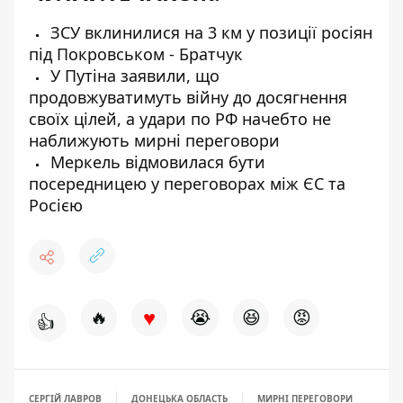
ЗСУ вклинилися на 3 км у позиції росіян
під Покровськом - Братчук
У Путіна заявили, що
продовжуватимуть війну до досягнення
своїх цілей, а удари по РФ начебто не
наближують мирні переговори
Меркель відмовилася бути
посередницею у переговорах між ЄС та
Росією
♥
🔥
😭
😆
😡
👍
СЕРГІЙ ЛАВРОВ
ДОНЕЦЬКА ОБЛАСТЬ
МИРНІ ПЕРЕГОВОРИ