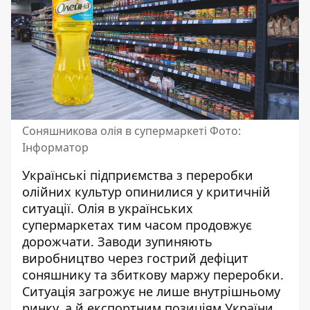
Соняшникова олія в супермаркеті Фото:
Інформатор
Українські підприємства з переробки
олійних культур опинилися у критичній
ситуації.
Олія в українських
супермаркетах
тим часом продовжує
дорожчати. Заводи зупиняють
виробництво через гострий дефіцит
соняшнику та збиткову маржу переробки.
Ситуація загрожує не лише внутрішньому
ринку, а й експортним позиціям України.