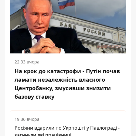
22:33 вчора
На крок до катастрофи - Путін почав
ламати незалежність власного
Центробанку, змусивши знизити
базову ставку
19:36 вчора
Росіяни вдарили по Укрпошті у Павлограді -
загинули дві працівниці