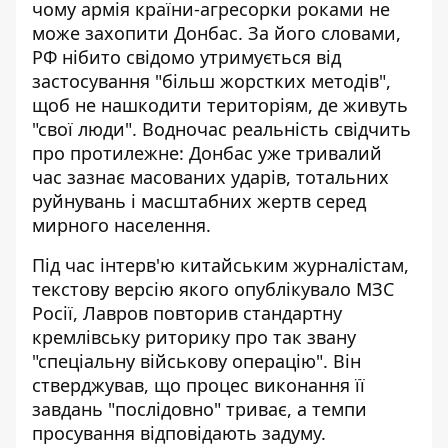
чому армія країни-агресорки роками
не
може захопити Донбас
. За його словами,
РФ нібито свідомо утримується від
застосування "більш жорстких методів",
щоб не нашкодити територіям, де живуть
"свої люди". Водночас реальність свідчить
про протилежне: Донбас уже тривалий
час зазнає масованих ударів, тотальних
руйнувань і масштабних жертв серед
мирного населення.
Під час інтерв'ю китайським журналістам,
текстову версію якого
опублікувало
МЗС
Росії, Лавров повторив стандартну
кремлівську риторику про так звану
"спеціальну військову операцію". Він
стверджував, що процес виконання її
завдань "послідовно" триває, а темпи
просування відповідають задуму.