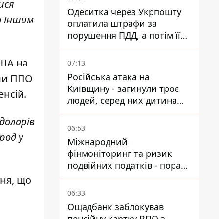
ися
Одеситка через Укрпошту
а іншим
оплатила штрафи за
порушення ПДД, а потім її
рахунки заблокували - в
чому причина і що вирішив
США на
07:13
суд
Російська атака на
еми ППО
Київщину - загинули троє
енсій.
людей, серед них дитина
2022 року народження
доларів
06:53
род у
Міжнародний
фінмоніторинг та ризик
подвійних податків - поради
українцям в Польщі
ння, що
06:33
Ощадбанк заблокував
пенсійну картку ВПО з