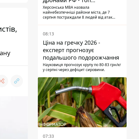
дронами РФ - топ
небезпечних районів
Херсонська МВА назвала
найнебезпечніші райони міста, де 7
серпня постраждали 8 людей від атак
дронів
стів,
08:13
Ціна на гречку 2026 -
експерт прогнозує
рану
подальшого подорожчання
Науковиця прогнозує крупу по 80-83 грн/кг
у серпні через дефіцит сировини.
07:33