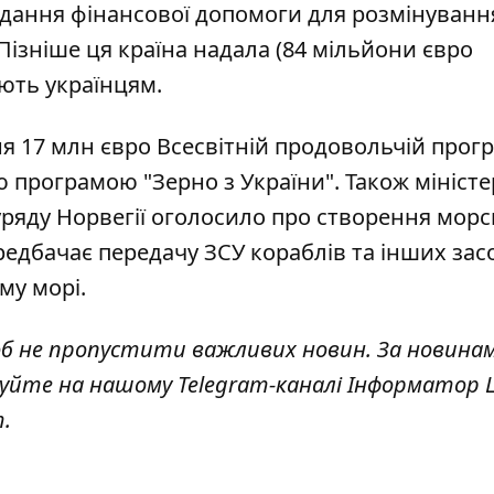
дання фінансової допомоги для розмінуванн
 Пізніше ця країна надала (84 мільйони євро
ють українцям.
я 17 млн євро Всесвітній продовольчій прогр
програмою "Зерно з України". Також міністе
уряду Норвегії оголосило про
створення морс
едбачає передачу ЗСУ кораблів та інших засоб
му морі.
об не пропустити важливих новин. За новина
куйте на нашому Telegram-каналі
Інформатор L
т
.