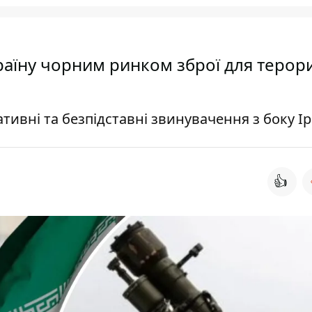
раїну чорним ринком зброї для терори
тивні та безпідставні звинувачення з боку І
👍