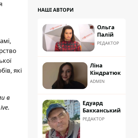
я
НАШІ АВТОРИ
Ольга
Палій
амі,
РЕДАКТОР
рство
ької
Ліна
ів, які
Кіндратюк
ADMIN
ми в
Едуард
ive
.
Бакканський
РЕДАКТОР