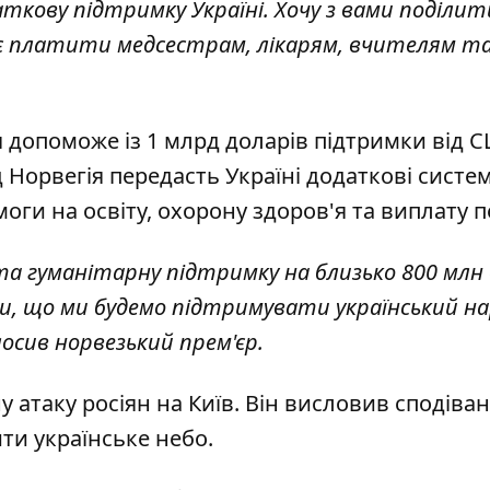
аткову підтримку Україні. Хочу з вами поділит
має платити медсестрам, лікарям, вчителям т
 допоможе із 1 млрд доларів підтримки від 
д Норвегія передасть Україні додаткові сист
ги на освіту, охорону здоров'я та виплату п
а гуманітарну підтримку на близько 800 млн 
и, що ми будемо підтримувати український на
олосив норвезький прем'єр.
 атаку росіян на Київ. Він висловив сподіва
ти українське небо.