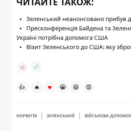
ЧИТАЙТЕ ТАКОЖ:
Зеленський неанонсовано прибув до
Пресконференція Байдена та Зеленсь
Україні потрібна допомога США
Візит Зеленського до США: яку збр
♥
👍
🔥
😭
😆
😡
НОРВЕГІЯ
ЗЕЛЕНСЬКИЙ
ВІЙСЬКОВА ДОПОМО