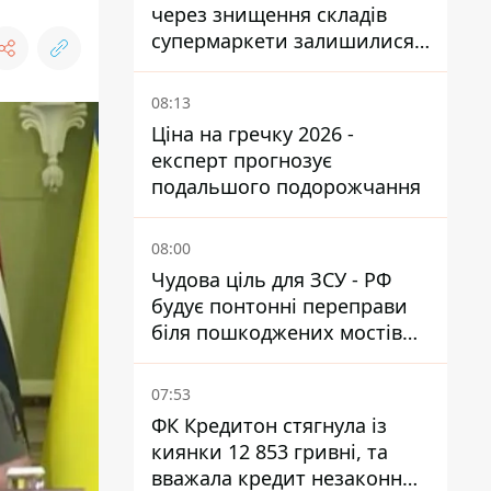
через знищення складів
супермаркети залишилися
без асортименту
08:13
Ціна на гречку 2026 -
експерт прогнозує
подальшого подорожчання
08:00
Чудова ціль для ЗСУ - РФ
будує понтонні переправи
біля пошкоджених мостів
на ТОТ
07:53
ФК Кредитон стягнула із
киянки 12 853 гривні, та
вважала кредит незаконним