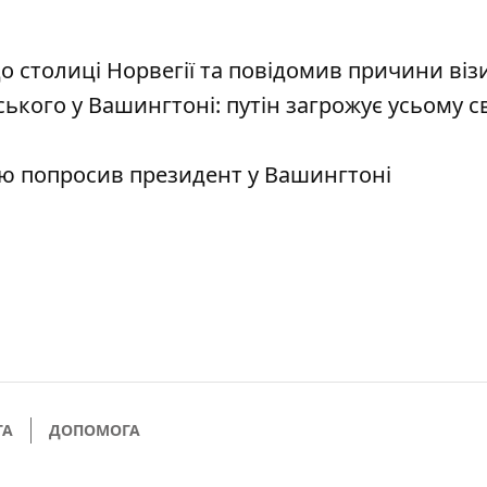
 столиці Норвегії та повідомив причини віз
кого у Вашингтоні: путін загрожує усьому св
ою попросив президент у Вашингтоні
ГА
ДОПОМОГА