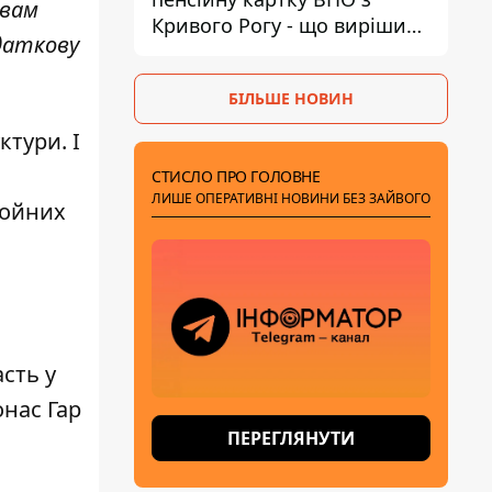
 вам
Кривого Рогу - що вирішив
даткову
суд
БІЛЬШЕ НОВИН
тури. І
СТИСЛО ПРО ГОЛОВНЕ
ЛИШЕ ОПЕРАТИВНІ НОВИНИ БЕЗ ЗАЙВОГО
ройних
асть у
онас Гар
ПЕРЕГЛЯНУТИ