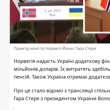
Прем'єр-міністр Норвегії Йонас Гара Стере
Норвегія надасть Україні
додаткову фін
мільйонів доларів. Їх витратять здебіл
пенсій. Також Україна отримає додатк
Про це стало відомо з
трансляції спіль
Гара Стере з президентом України Во