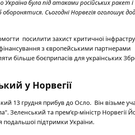
о Україна була під атаками російських ракет і
 оборонятися. Сьогодні Норвегія оголошує до
омогти посилити захист критичної інфраструк
вфінансування з європейськими партнерами
яти більше боєприпасів для українських Зб
ький у Норвегії
ький
13 грудня прибув до Осло
. Він візьме уч
па". Зеленський та прем’єр-міністр Норвегії Й
я подальшої підтримки України.