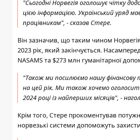
"Сьогодні Норвегія оголошує чітку дод
цією інформацією. Український уряд 
працівникам", - сказав Стере.
Він зазначив, що таким чином Норвегія
2023 рік, який закінчується. Насампере
NASAMS та $273 млн гуманітарної допомо
"Також ми посилюємо нашу фінансову т
на цей рік. Ми також хочемо оголосит
2024 році із найперших місяців", - наг
Крім того, Стере прокоментував потужну
норвезькі системи допоможуть захисти