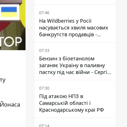
- що вирішив суд
07:46
На Wildberries у Росії
насувається хвиля масових
банкрутств продавців -
Reuters
07:33
Бензин з біоетанолом
заганяє Україну в паливну
пастку під час війни - Сергій
Куюн
ту
07:30
Під атакою НПЗ в
Самарській області і
 Йонаса
Краснодарському краї РФ
07:14