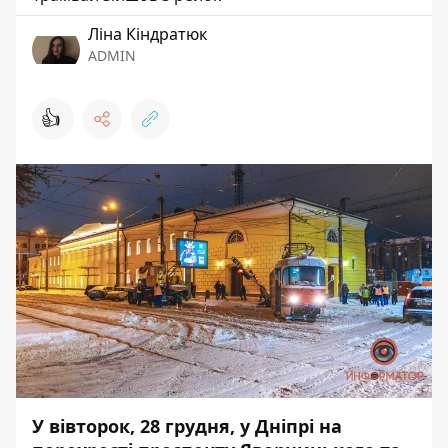
Ліна Кіндратюк
ADMIN
👍
У вівторок, 28 грудня, у Дніпрі на