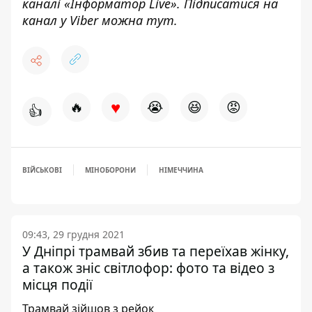
каналі «
Інформатор Live»
. Підписатися на
канал у Viber можна
тут.
♥
🔥
😭
😆
😡
👍
ВІЙСЬКОВІ
МІНОБОРОНИ
НІМЕЧЧИНА
09:43, 29 грудня 2021
У Дніпрі трамвай збив та переїхав жінку,
а також зніс світлофор: фото та відео з
місця події
Трамвай зійшов з рейок