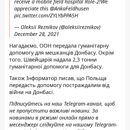
receive a mobile field hospital Role-2!We
appreciate this
@AnkaFeldhusen
pic.twitter.com/ZYLYbPPA5H
— Oleksii Reznikov (@oleksiireznikov)
December 28, 2021
Нагадаємо, ООН
передала гуманітарну
допомогу для мешканців
Донбасу. Окрім
того, Швейцарія
надала 2,3 тонни
гуманітарної допомоги
для Донбасу.
Також
Інформатор
писав, що Польща
передасть допомогу постраждалим від
війни
на Донбасі.
Підписуйтесь на наш
Telegram-канал
,
щоб
н
е пропустити важливі новини. За
новинами в режимі онлайн прямо в
месенджері слідкуйте на нашому Telegram-