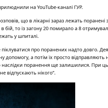
прилюднили на YouTube-каналі ГУР.
озповів, що в лікарні зараз лежать поранені 
 в бій, то із загону 20 помирало а 8 отримува
ежать у шпиталі.
 піклуватися про поранених надто довго. Де
 допомогу, а потім їх просто відправляють 
що наслідки поранення ще залишилися. При ц
не відпускають нікого”.