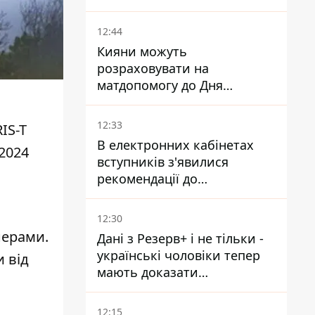
спецназом поліції
12:44
Кияни можуть
розраховувати на
матдопомогу до Дня
незалежності - кому її
дадуть
12:33
IS-T
В електронних кабінетах
2024
вступників з'явилися
рекомендації до
зарахування на бакалаврат і
в магістратуру - що треба
12:30
встигнути до 11 серпня
нерами.
Дані з Резерв+ і не тільки -
українські чоловіки тепер
и від
мають доказати
непридатність до служби,
щоб отримати тимчасовий
12:15