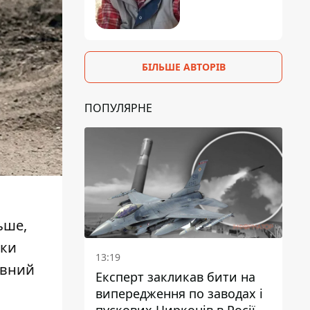
БІЛЬШЕ АВТОРІВ
ПОПУЛЯРНЕ
ьше,
дки
13:19
овний
Експерт закликав бити на
випередження по заводах і