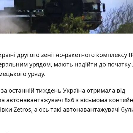
раїні другого зенітно-ракетного комплексу IR
деральним урядом, мають надійти до початку 
мецького уряду.
 за останній тиждень Україна отримала від
два автонавантажувачі 8x6 з вісьмома контей
вки Zetros, а ось такі автонавантажувачі бул