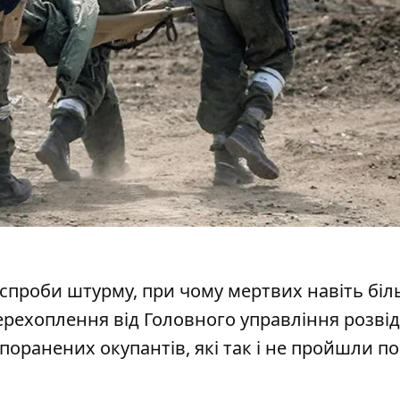
 спроби штурму, при чому мертвих навіть біл
ерехоплення від Головного управління розві
ь поранених окупантів, які так і не пройшли п