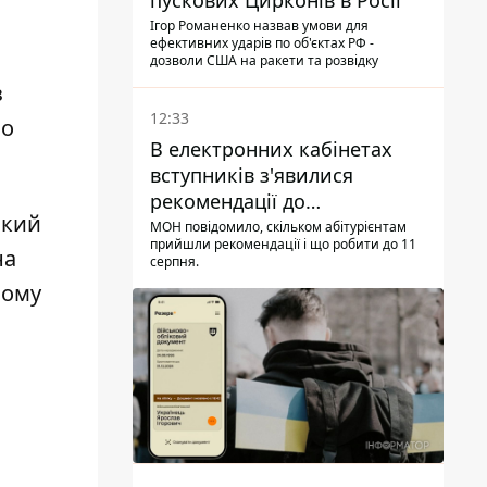
пускових Цирконів в Росії
Ігор Романенко назвав умови для
ефективних ударів по об'єктах РФ -
дозволи США на ракети та розвідку
з
12:33
ло
В електронних кабінетах
вступників з'явилися
рекомендації до
який
зарахування на бакалаврат і
МОН повідомило, скільком абітурієнтам
прийшли рекомендації і що робити до 11
в магістратуру - що треба
на
серпня.
встигнути до 11 серпня
ьому