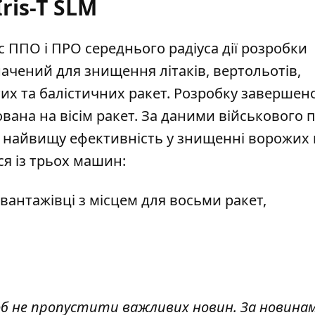
Iris-T SLM
с ППО і ПРО середнього радіуса дії розробки
начений для знищення літаків, вертольотів,
их та балістичних ракет.
Розробку завершено
ована на вісім ракет. За даними військового 
ує найвищу ефективність у знищенні ворожих 
ся із трьох машин:
вантажівці з місцем для восьми ракет,
об не пропустити важливих новин. За новина