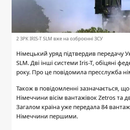
2 ЗРК IRIS-T SLM вже на озброєнні ЗСУ
Німецький уряд підтвердив передачу Ук
SLM.
Дві інші системи Iris-T
, обіцяні фе
року. Про це повідомила пресслужба ні
Також
в повідомленні зазначається
, що
Німеччини вісім вантажівок Zetros та 
Загалом країна уже передала 84 вантажі
Німеччини першими.