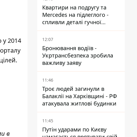
захист ЄС
Квартири на подругу та
Mercedes на підлеглого -
спливли деталі гучної
справи НАБУ проти
Стефанішиної
12:07
 у 2014
Бронювання водіїв -
порталу
Укртрансбезпека зробила
цілей.
важливу заяву
11:46
Троє людей загинули в
Балаклії на Харківщині - РФ
атакувала житлові будинки
11:45
Путін ударами по Києву
ми в
намагається врятувати свій