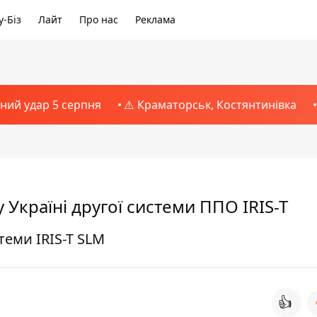
-Біз
Лайт
Про нас
Реклама
тний удар 5 серпня
⚠️ Краматорськ, Костянтинівка
Україні другої системи ППО IRIS-T
теми IRIS-T SLM
👍