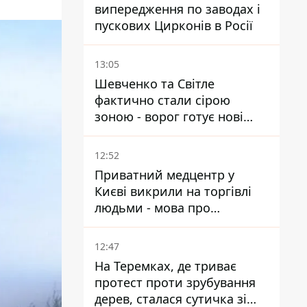
випередження по заводах і
пускових Цирконів в Росії
13:05
Шевченко та Світле
фактично стали сірою
зоною - ворог готує нові
атаки на Добропільському
напрямку
12:52
Приватний медцентр у
Києві викрили на торгівлі
людьми - мова про
сурогатне материнство
12:47
На Теремках, де триває
протест проти зрубування
дерев, сталася сутичка зі