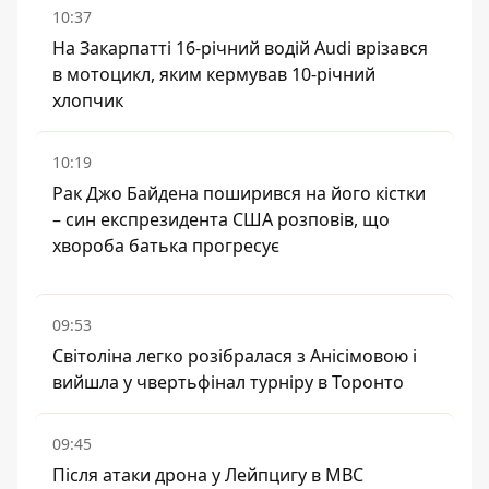
10:37
На Закарпатті 16-річний водій Audi врізався
в мотоцикл, яким кермував 10-річний
хлопчик
10:19
Рак Джо Байдена поширився на його кістки
– син експрезидента США розповів, що
хвороба батька прогресує
09:53
Світоліна легко розібралася з Анісімовою і
вийшла у чвертьфінал турніру в Торонто
09:45
Після атаки дрона у Лейпцигу в МВС