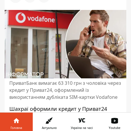
ПриватБанк вимагає 63 310 грн з чоловіка через
кредит у Приват24, оформлений із
використанням дубліката SIM-картки Vodafone
Шахраї оформили кредит у Приват24
через дублікат SIM-картки Vodafone
. Банк
вимагає стягнути з чоловіка 63 310
Головна
Актуально
Україна на часі
Youtube
гривень, однак чоловік заперечує