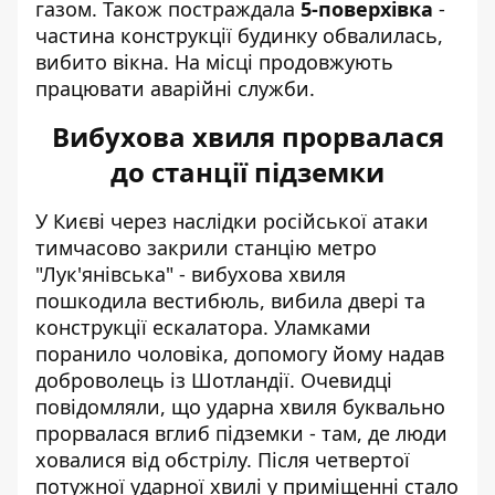
газом. Також постраждала
5-поверхівка
-
частина конструкції будинку обвалилась,
вибито вікна. На місці продовжують
працювати аварійні служби.
Вибухова хвиля прорвалася
до станції підземки
У Києві через наслідки російської атаки
тимчасово
закрили станцію метро
"Лук'янівська" - вибухова хвиля
пошкодила вестибюль, вибила двері та
конструкції ескалатора. Уламками
поранило чоловіка, допомогу йому надав
доброволець із Шотландії. Очевидці
повідомляли, що ударна хвиля буквально
прорвалася вглиб підземки - там, де люди
ховалися від обстрілу. Після четвертої
потужної ударної хвилі у приміщенні стало