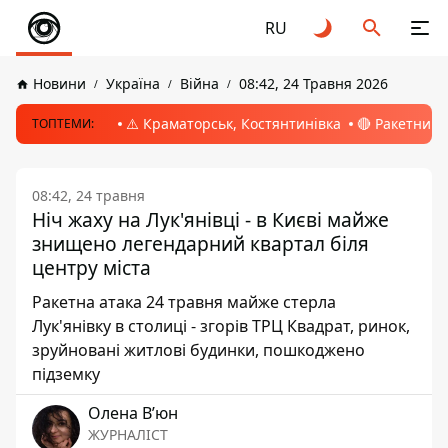
RU
Новини
Україна
Війна
08:42, 24 Травня 2026
⚠️ Краматорськ, Костянтинівка
🔴 Ракетний 
ТОПТЕМИ:
08:42, 24 травня
Ніч жаху на Лук'янівці - в Києві майже
знищено легендарний квартал біля
центру міста
Ракетна атака 24 травня майже стерла
Лук'янівку в столиці - згорів ТРЦ Квадрат, ринок,
зруйновані житлові будинки, пошкоджено
підземку
Олена Вʼюн
ЖУРНАЛІСТ