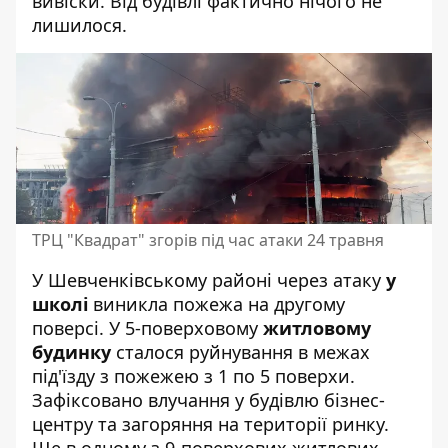
вивіски. Від будівлі фактично нічого не
лишилося.
ТРЦ "Квадрат" згорів під час атаки 24 травня
У Шевченківському районі через атаку
у
школі
виникла пожежа на другому
поверсі. У 5-поверховому
житловому
будинку
сталося руйнування в межах
під'їзду з пожежею з 1 по 5 поверхи.
Зафіксовано влучання у будівлю бізнес-
центру та загоряння на території ринку.