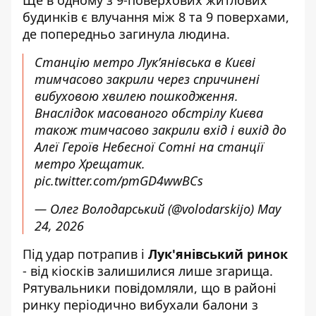
Ще в одному з 9-поверхових житлових
будинків є влучання між 8 та 9 поверхами,
де попередньо загинула людина.
Станцію метро Лук’янівська в Києві
тимчасово закрили через спричинені
вибуховою хвилею пошкодження.
Внаслідок масованого обстрілу Києва
також тимчасово закрили вхід і вихід до
Алеї Героїв Небесної Сотні на станції
метро Хрещатик.
pic.twitter.com/pmGD4wwBCs
— Олег Володарський (@volodarskijo)
May
24, 2026
Під удар потрапив і
Лук'янівський ринок
- від кіосків залишилися лише згарища.
Рятувальники повідомляли, що в районі
ринку періодично вибухали балони з