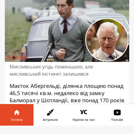
Мисливських угідь поменшало, але
мисливський інстинкт залишився
Маєток Абергельді, ділянка площею понад
46,5 тисячі кв.м. недалеко від замку
Балморал у Шотландії, вже понад 170 років
використовується членами
королівської
родини
для риболовлі, полювання на
Головна
Актуально
Україна на часі
Youtube
оленів та стрілянини, але його новий
власник позбавив королівську родину
Інформатор у