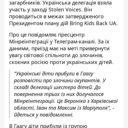
загарбників
. Українська делегація взяла
участь у заході Stolen Voices. Він
проводиться в межах затвердженого
Президентом плану дій Bring Kids Back UA.
Про це повідомляє пресцентр
Мінреінтеграції у Телеграм-каналі. За їх
даними, приїзд має на меті
привернути
увагу світової спільноти до злочинів
,
скоєних росією проти українських дітей.
"Українські діти прибули в Гаагу
розповісти про злочини окупантів. У
складі делегації шестеро дітей. До
повернення трьох із них долучалося
Мінреінтеграції. Це Вероніка з Харківської
області, Іван та Максим із Маріуполя", -
йдеться у повідомленні.
В Гаагу діти прибули із групою