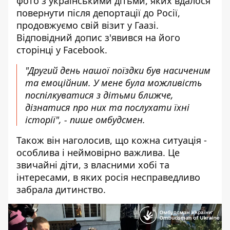
фото з українськими дітьми
, яких вдалося
повернути після депортації до Росії,
продовжуємо свій візит у Гаазі.
Відповідний допис з'явився на його
сторінці у Facebook.
"Другий день нашої поїздки був насиченим
та емоційним. У мене була можливість
поспілкуватися з дітьми ближче,
дізнатися про них та послухати їхні
історії", - пише омбудсмен.
Також він наголосив, що кожна ситуація -
особлива і неймовірно важлива. Це
звичайні діти, з власними хобі та
інтересами, в яких росія несправедливо
забрала дитинство.