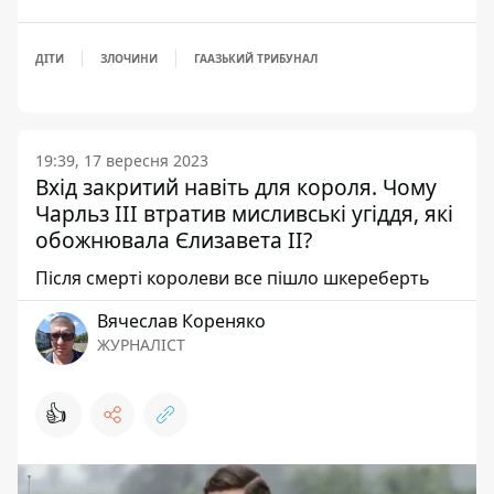
ДІТИ
ЗЛОЧИНИ
ГААЗЬКИЙ ТРИБУНАЛ
19:39, 17 вересня 2023
Вхід закритий навіть для короля. Чому
Чарльз ІІІ втратив мисливські угіддя, які
обожнювала Єлизавета II?
Після смерті королеви все пішло шкереберть
Вячеслав Кореняко
ЖУРНАЛІСТ
👍