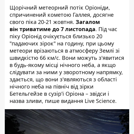
Щорічний метеорний потік Оріоніди,
спричинений кометою Галлея, досягне
свого піка 20-21 жовтня.
Загалом
він триватиме до 7 листопада
. Під час
піку Оріонід очікується близько 20
"падаючих зірок" на годину, при цьому
метеори врізаються в атмосферу Землі зі
швидкістю 66 км/с. Вони можуть з'явитися
в будь-якому місці нічного неба, а якщо
слідувати за ними у зворотному напрямку,
здається, що вони з'являються з області
нічного неба на північ від зірки
Бетельгейзе в сузір'ї Оріона – звідси і
назва зливи, пише
видання Live Science
.