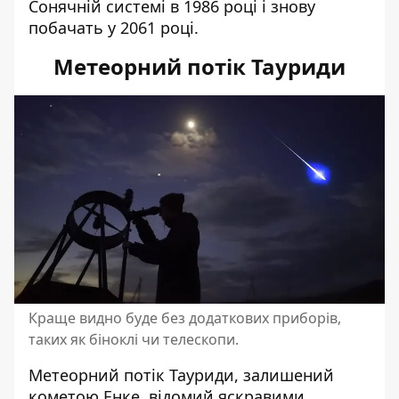
Сонячній системі в 1986 році і знову
побачать у 2061 році.
Метеорний потік Тауриди
Краще видно буде без додаткових приборів,
таких як біноклі чи телескопи.
Метеорний потік Тауриди, залишений
кометою Енке, відомий яскравими