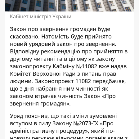
Кабінет міністрів України
Закон про звернення громадян буде
скасовано. Натомість буде прийнято
новий урядовий закон про звернення.
Відповідну рекомендацію про прийняття в
другому читанні та в цілому як закону
законопроекту Кабміну №11082
вже надав
Комітет Верховної Ради з питань прав
людини. Законопроект 11082 передбачає,
що з дня набрання ним чинності як
законом втрачає чинність Закон «Про
звернення громадян».
Уряд пояснив
, що такі зміни зумовлені
вступом в силу Закону №2073-ІХ «Про
адміністративну процедуру», який по-
новому регулює відносини органів влади з