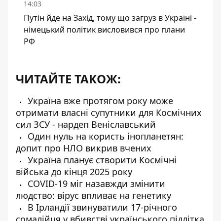
14:03
Путін йде на Захід, тому що загруз в Україні -
німецький політик висловився про плани
РФ
ЧИТАЙТЕ ТАКОЖ:
Україна вже протягом року може
отримати власні супутники для Космічних
сил ЗСУ - нардеп Веніславський
Один нуль на користь інопланетян:
допит про НЛО викрив вчених
Україна планує створити Космічні
війська до кінця 2025 року
COVID-19 міг назавжди змінити
людство: вірус впливає на генетику
В Ірландії звинуватили 17-річного
сомалійця у вбивстві українського підлітка