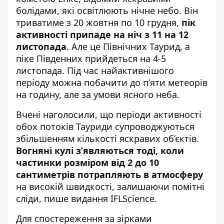
болідами, які освітлюють нічне небо. Він
триватиме з 20 жовтня по 10 грудня,
пік
активності припаде на ніч з 11 на 12
листопада
. Але це Північних Таурид, а
піке Південних прийдеться на 4-5
листопада. Під час найактивнішого
періоду можна побачити до п’яти метеорів
на годину, але за умови ясного неба.
Вчені наголосили, що періоди активності
обох потоків Тауриди супроводжуються
збільшенням кількості яскравих об’єктів.
Вогняні кулі з’являються тоді, коли
частинки розміром від 2 до 10
сантиметрів потрапляють в атмосферу
на високій швидкості, залишаючи помітні
сліди, пише
видання IFLScience
.
Для спостереження за зірками