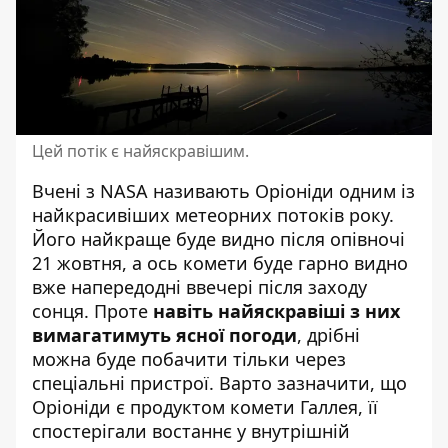
Цей потік є найяскравішим.
Вчені з NASA називають Оріоніди одним із
найкрасивіших метеорних потоків року.
Його найкраще буде видно після опівночі
21 жовтня, а ось комети буде гарно видно
вже напередодні ввечері після заходу
сонця. Проте
навіть найяскравіші з них
вимагатимуть ясної погоди
, дрібні
можна буде побачити тільки через
спеціальні пристрої. Варто зазначити, що
Оріоніди є продуктом комети Галлея, її
спостерігали востаннє у внутрішній