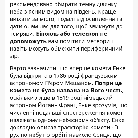
рекомендовано обирати темну ділянку
неба з ясним видом на південь. Краще
виїхати за місто, подалі від освітлення та
дати очам час для того, щоб звикнути до
темряви.
Бінокль або телескоп не
допоможуть
вам помітити метеори і
навіть можуть обмежити периферичний
зір.
Варто зазначити, що вперше комета Енке
була відкрита в 1786 році французьким
астрономом П'єром Мешаном.
Попри це
комета не була названа на його честь
,
оскільки лише в 1819 році німецький
астроном Йоганн Франц Енке зрозумів, що
численні подальші спостереження комет
належать одному небесному об'єкту. Енке
докладно описав траєкторію комети - її
рух по небу по орбіті навколо Сонця, що