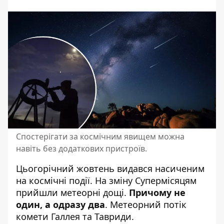
Спостерігати за космічним явищем можна
навіть без додаткових пристроїв.
Цьогорічний жовтень видався насиченим
на космічні події.
На зміну Супермісяцям
прийшли метеорні дощі.
Причому не
один, а одразу два
. Метеорний потік
комети Галлея та Тавриди.